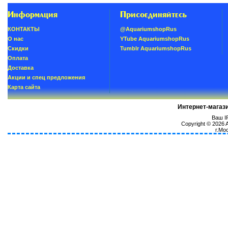
Информация
Присоединяйтесь
КОНТАКТЫ
@AquariumshopRus
О нас
YTube AquariumshopRus
Скидки
Tumblr AquariumshopRus
Oплатa
Доставка
Акции и спец предложения
Карта сайта
Интернет-магаз
Ваш IP
Copyright © 2026
г.Мо