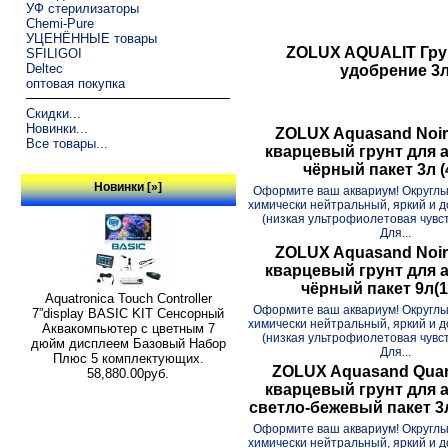
УФ стерилизаторы
Chemi-Pure
УЦЕНЁННЫЕ товары
ZOLUX AQUALIT Гру
SFILIGOI
Deltec
удобрение 3
оптовая покупка
Скидки...
Новинки...
ZOLUX Aquasand Noir
Все товары...
кварцевый грунт для 
чёрный пакет 3л (4
Новинки [»]
Оформите ваш аквариум! Округлы
химически нейтральный, яркий и 
(низкая ультрофиолетовая чувст
Для...
ZOLUX Aquasand Noir
кварцевый грунт для 
чёрный пакет 9л(1
Aquatronica Touch Controller
Оформите ваш аквариум! Округлы
7”display BASIC KIT Сенсорный
химически нейтральный, яркий и 
Аквакомпьютер с цветным 7
(низкая ультрофиолетовая чувст
дюйм дисплеем Базовый Набор
Для...
Плюс 5 комплектующих.
ZOLUX Aquasand Quar
58,880.00руб.
кварцевый грунт для 
светло-бежевый пакет 3л
Оформите ваш аквариум! Округлы
химически нейтральный, яркий и 