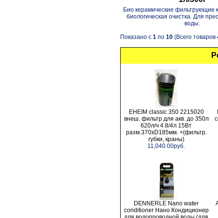
Био керамические фильтрующие к
биологическая очистка. Для пре
воды.
Показано с
1
по
10
(Всего товаров
Р
EHEIM classic 350 2215020
внеш. фильтр для акв. до 350л
с
620л/ч 4.8/4л 15Вт
разм.370хD185мм. +(фильтр.
губки, краны)
11,040.00руб.
DENNERLE Nano water
conditioner Нано Кондиционер
для водопроводной воды (для