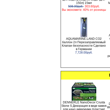
150л) 15мл
М
506.00руб.
303.60руб.
Вы экономите: 40% от розницы
AQUAMARINE.LAND CO2
баллон 2л Перезаправляемый
Клапан безопасности Сделано
в Германии
7,728.00руб.
р
DENNERLE NanoDecor Crusta
Stone S Декорация в виде камня
W
для нано аквариума (пластик)