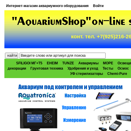
Интернет-магазин аквариумного оборудования
Войти
конт. тел. +7(925)216-
SFILIGOI МГ+Т5
EHEIM
TUNZE
Аквариумы
МОРЕ
Освеще
декорации
Грунтовая техника
Удобрения и уход
Тесты
Осмос
УФ стерилизаторы
Chemi-Pure