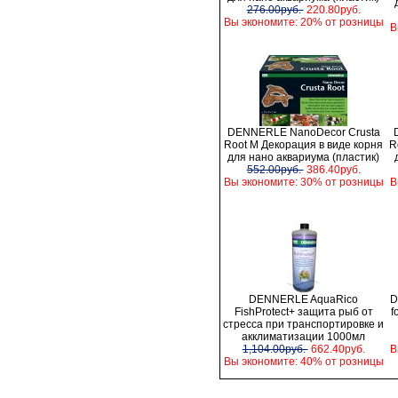
276.00руб.
220.80руб.
Вы экономите: 20% от розницы
В
DENNERLE NanoDecor Crusta
Root M Декорация в виде корня
R
для нано аквариума (пластик)
552.00руб.
386.40руб.
Вы экономите: 30% от розницы
В
DENNERLE AquaRico
D
FishProtect+ защита рыб от
f
стресса при транспортировке и
акклиматизации 1000мл
1,104.00руб.
662.40руб.
В
Вы экономите: 40% от розницы