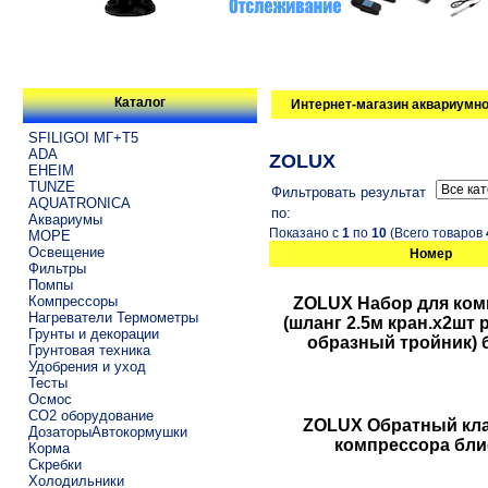
Каталог
Интернет-магазин аквариумно
SFILIGOI МГ+Т5
ADA
ZOLUX
EHEIM
TUNZE
Фильтровать результат
AQUATRONICA
по:
Аквариумы
Показано с
1
по
10
(Всего товаров
МОРЕ
Освещение
Номер
Фильтры
Помпы
Компрессоры
ZOLUX Набор для ком
Нагреватели Термометры
(шланг 2.5м кран.х2шт 
Грунты и декорации
образный тройник) 
Грунтовая техника
Удобрения и уход
Тесты
Осмос
CO2 оборудование
ZOLUX Обратный кла
ДозаторыАвтокормушки
компрессора бли
Корма
Скребки
Холодильники