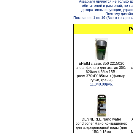
Аквариум является не только 
обитателей и растений, но т
декоративные функции, укра
Поэтому дизайн.
Показано с
1
по
10
(Всего товаров
Р
EHEIM classic 350 2215020
внеш. фильтр для акв. до 350л
с
620л/ч 4.8/4л 15Вт
разм.370хD185мм. +(фильтр.
губки, краны)
11,040.00руб.
DENNERLE Nano water
conditioner Нано Кондиционер
для водопроводной воды (для
150л) 15мл
М