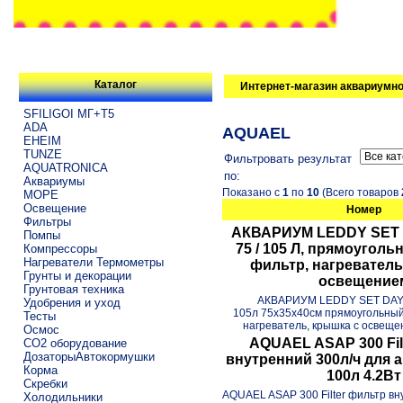
Каталог
Интернет-магазин аквариумно
SFILIGOI МГ+Т5
ADA
AQUAEL
EHEIM
TUNZE
Фильтровать результат
AQUATRONICA
по:
Аквариумы
Показано с
1
по
10
(Всего товаров
МОРЕ
Освещение
Номер
Фильтры
АКВАРИУМ LEDDY SET 
Помпы
75 / 105 Л, прямоуголь
Компрессоры
Нагреватели Термометры
фильтр, нагреватель
Грунты и декорации
освещение
Грунтовая техника
АКВАРИУМ LEDDY SET DAY 
Удобрения и уход
105л 75х35х40см прямоугольный
Тесты
нагреватель, крышка с освещен
Осмос
AQUAEL ASAP 300 Fil
CO2 оборудование
ДозаторыАвтокормушки
внутренний 300л/ч для 
Корма
100л 4.2Вт
Скребки
AQUAEL ASAP 300 Filter фильтр вн
Холодильники