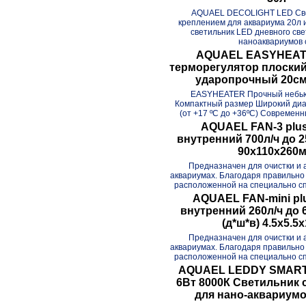
AQUAEL DECOLIGHT LED Све
креплением для аквариума 20л 
светильник LED дневного све
наноаквариумов с
AQUAEL EASYHEAT
терморегулятор плоски
ударопрочный 20см
EASYHEATER Прочный небью
Компактный размер Широкий диа
(от +17 ºC до +36ºC) Современн
AQUAEL FAN-3 plu
внутренний 700л/ч до 
90x110x260
Предназначен для очистки и 
аквариумах. Благодаря правильно
расположенной на специально сп
AQUAEL FAN-mini pl
внутренний 260л/ч до
(д*ш*в) 4.5х5.5
Предназначен для очистки и 
аквариумах. Благодаря правильно
расположенной на специально сп
AQUAEL LEDDY SMART
6Вт 8000К Светильник 
для нано-аквариум