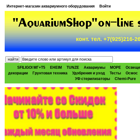
Интернет-магазин аквариумного оборудования
Войти
конт. тел. +7(925)216-
SFILIGOI МГ+Т5
EHEIM
TUNZE
Аквариумы
МОРЕ
Освеще
декорации
Грунтовая техника
Удобрения и уход
Тесты
Осмос
УФ стерилизаторы
Chemi-Pure