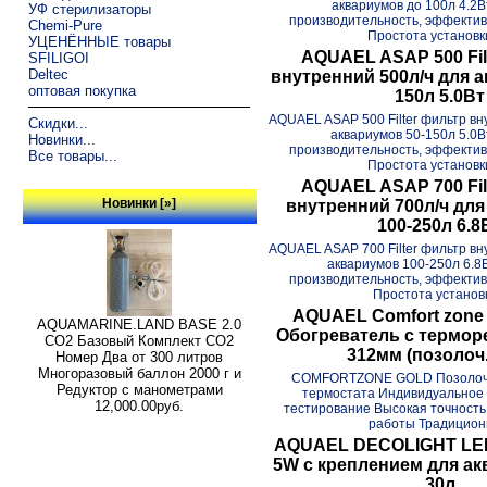
аквариумов до 100л 4.2
УФ стерилизаторы
производительность, эффектив
Chemi-Pure
Простота установки
УЦЕНЁННЫЕ товары
AQUAEL ASAP 500 Fil
SFILIGOI
Deltec
внутренний 500л/ч для а
оптовая покупка
150л 5.0Вт
AQUAEL ASAP 500 Filter фильтр вн
Скидки...
аквариумов 50-150л 5.0
Новинки...
производительность, эффектив
Все товары...
Простота установки
AQUAEL ASAP 700 Fil
Новинки [»]
внутренний 700л/ч дл
100-250л 6.8
AQUAEL ASAP 700 Filter фильтр вн
аквариумов 100-250л 6.8
производительность, эффектив
Простота установк
AQUAEL Comfort zone
AQUAMARINE.LAND BASE 2.0
Обогреватель с терморег
СО2 Базовый Комплект СО2
312мм (позолоч.
Номер Два от 300 литров
Многоразовый баллон 2000 г и
COMFORTZONE GOLD Позолоче
Редуктор с манометрами
термостата Индивидуальное
12,000.00руб.
тестирование Высокая точность
работы Традиционн
AQUAEL DECOLIGHT LE
5W с креплением для ак
30л