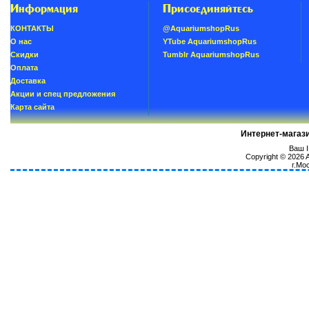
Информация
Присоединяйтесь
КОНТАКТЫ
@AquariumshopRus
О нас
YTube AquariumshopRus
Скидки
Tumblr AquariumshopRus
Oплатa
Доставка
Акции и спец предложения
Карта сайта
Интернет-магаз
Ваш I
Copyright © 2026
г.Мо