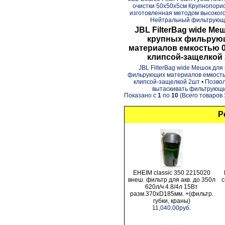
очистки 50х50х5см Крупнопорис
изготовленная методом высокого
Нейтральный фильтрующи
JBL FilterBag wide Ме
крупных фильрую
материалов емкостью 0.
клипсой-защелкой
JBL FilterBag wide Мешок для
фильрующих материалов емкостью
клипсой-защелкой 2шт • Позвол
вытаскивать фильтрующие
Показано с
1
по
10
(Всего товаров
Р
EHEIM classic 350 2215020
внеш. фильтр для акв. до 350л
с
620л/ч 4.8/4л 15Вт
разм.370хD185мм. +(фильтр.
губки, краны)
11,040.00руб.