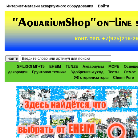
Интернет-магазин аквариумного оборудования
Войти
конт. тел. +7(925)216-
SFILIGOI МГ+Т5
EHEIM
TUNZE
Аквариумы
МОРЕ
Освеще
декорации
Грунтовая техника
Удобрения и уход
Тесты
Осмос
УФ стерилизаторы
Chemi-Pure