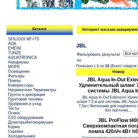
Каталог
Интернет-магазин аквариумно
SFILIGOI МГ+Т5
ADA
JBL
EHEIM
TUNZE
Фильтровать результат
AQUATRONICA
по:
Аквариумы
Показано с
1
по
10
(Всего товаров
МОРЕ
Освещение
Номер
Фильтры
JBL Aqua In-Out Exte
Помпы
Удлинительный шланг 7
Компрессоры
Нагреватели Термометры
системы JBL Aqua I
Грунты и декорации
JBL Aqua In-Out Extension Удл
Грунтовая техника
шланг 7.5 м для системы JBL Aqua
Удобрения и уход
7,5м с Фитингами для надёжного
Тесты
без протечек....
Осмос
CO2 оборудование
JBL ProFlow t40
ДозаторыАвтокормушки
Сверхкомпактная пог
Корма
помпа 420л/ч 4Вт h
Скребки
Холодильники
Сверхкомпактная погружная по