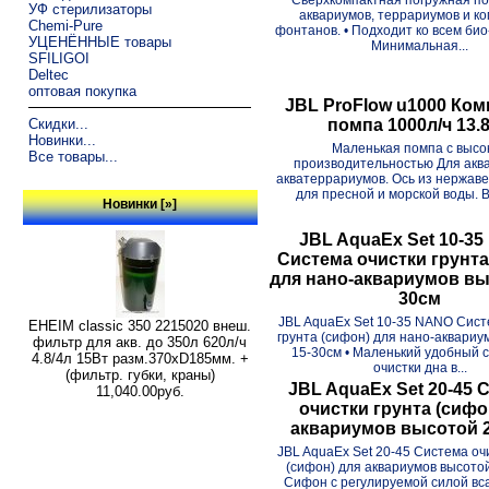
УФ стерилизаторы
аквариумов, террариумов и к
Chemi-Pure
фонтанов. • Подходит ко всем био
УЦЕНЁННЫЕ товары
Минимальная...
SFILIGOI
Deltec
оптовая покупка
JBL ProFlow u1000 Ком
Скидки...
помпа 1000л/ч 13.
Новинки...
Маленькая помпа с высо
Все товары...
производительностью Для акв
акватеррариумов. Ось из нержав
для пресной и морской воды. В
Новинки [»]
JBL AquaEx Set 10-3
Система очистки грунта
для нано-аквариумов вы
30см
JBL AquaEx Set 10-35 NANO Сист
EHEIM classic 350 2215020 внеш.
грунта (сифон) для нано-аквариу
фильтр для акв. до 350л 620л/ч
15-30см • Маленький удобный 
4.8/4л 15Вт разм.370хD185мм. +
очистки дна в...
(фильтр. губки, краны)
JBL AquaEx Set 20-45 
11,040.00руб.
очистки грунта (сифо
аквариумов высотой 
JBL AquaEx Set 20-45 Система оч
(сифон) для аквариумов высотой
Сифон с регулируемой силой вса