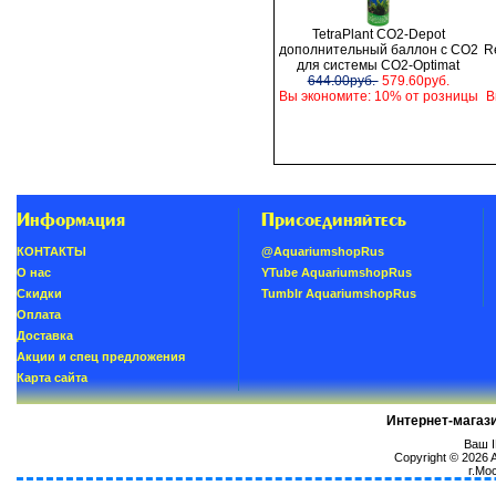
TetraPlant CO2-Depot
дополнительный баллон с СО2
R
для системы CO2-Optimat
644.00руб.
579.60руб.
Вы экономите: 10% от розницы
В
Информация
Присоединяйтесь
КОНТАКТЫ
@AquariumshopRus
О нас
YTube AquariumshopRus
Скидки
Tumblr AquariumshopRus
Oплатa
Доставка
Акции и спец предложения
Карта сайта
Интернет-магаз
Ваш I
Copyright © 2026
г.Мо