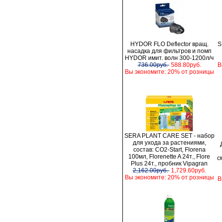
HYDOR FLO Deflector вращ.
S
насадка для фильтров и помп
HYDOR имит. волн 300-1200л/ч
736.00руб.
588.80руб.
В
Вы экономите: 20% от розницы
SERA PLANT CARE SET - набор
для ухода за растениями,
состав: CO2-Start, Florena
100мл, Florenette A 24т., Flore
с
Plus 24т., пробник Vipagran
2,162.00руб.
1,729.60руб.
Вы экономите: 20% от розницы
В