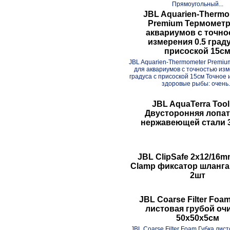
Прямоугольный...
JBL Aquarien-Thermo
Premium Термометр
аквариумов с точн
измерения 0.5 граду
присоской 15с
JBL Aquarien-Thermometer Premi
для аквариумов с точностью изм
градуса с присоской 15см Точное
здоровые рыбы: очень.
JBL AquaTerra Tool
Двусторонняя лопат
нержавеющей стали 
JBL ClipSafe 2x12/16
Clamp фиксатор шланга
2шт
JBL Coarse Filter Foa
листовая грубой оч
50х50х5см
JBL Coarse Filter Foam Губка лис