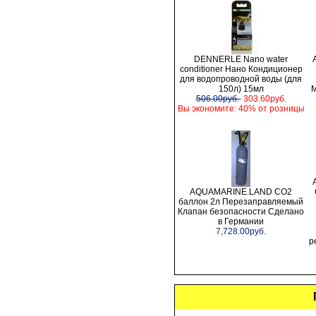
DENNERLE Nano water
conditioner Нано Кондиционер
для водопроводной воды (для
150л) 15мл
М
506.00руб.
303.60руб.
Вы экономите: 40% от розницы
AQUAMARINE.LAND CO2
баллон 2л Перезаправляемый
Клапан безопасности Сделано
в Германии
7,728.00руб.
р