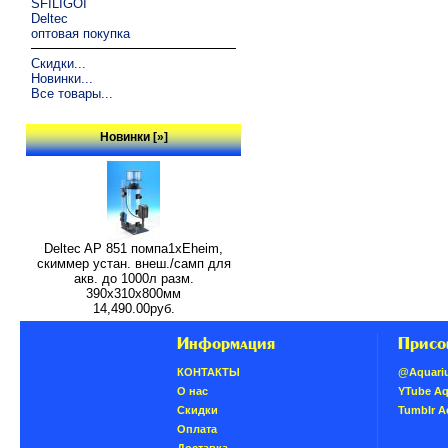
SFILIGOI
Deltec
оптовая покупка
Скидки...
Новинки...
Все товары...
Новинки [»]
Deltec AP 851 помпа1xEheim,
скиммер устан. внеш./самп для
акв. до 1000л разм.
390х310х800мм
14,490.00руб.
Информация
Присо
КОНТАКТЫ
@Aquari
О нас
YTube A
Скидки
Tumblr 
Oплатa