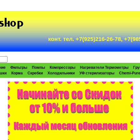
конт. тел. +7(925)216-26-78, +7(
ние
Фильтры
Помпы
Компрессоры
Нагреватели Термометры
Гру
шки
Корма
Скребки
Холодильники
УФ стерилизаторы
Chemi-Pur