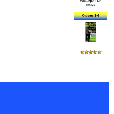
Расширенный
поиск
Отзывы [»]
..