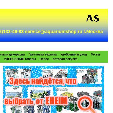
985)133-46-83 service@aquariumshop.ru г.Москва
нты и декорации
Грунтовая техника
Удобрения и уход
Тесты
e
УЦЕНЁННЫЕ товары
Deltec
оптовая покупка