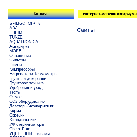
Каталог
Интернет-магазин аквариумн
SFILIGOI МГ+Т5
ADA
Сайты
EHEIM
TUNZE
AQUATRONICA
Аквариумы
МОРЕ
Освещение
Фильтры
Помпы
Компрессоры
Нагреватели Термометры
Грунты и декорации
Грунтовая техника
Удобрения и уход
Тесты
Осмос
CO2 оборудование
ДозаторыАвтокормушки
Корма
Скребки
Холодильники
УФ стерилизаторы
Chemi-Pure
УЦЕНЁННЫЕ товары