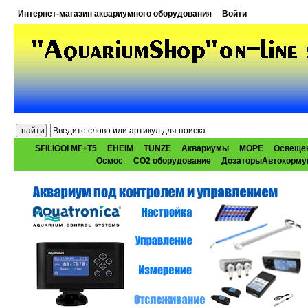
Интернет-магазин аквариумного оборудования
Войти
SFILIGOI МГ+Т5
EHEIM
TUNZE
Аквариумы
МОРЕ
Освеще
Осмос
CO2 оборудование
ДозаторыАвтокорму