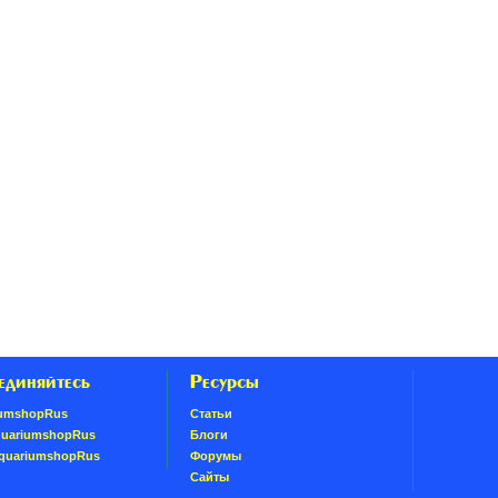
единяйтесь
Ресурсы
umshopRus
Статьи
quariumshopRus
Блоги
AquariumshopRus
Форумы
Сайты