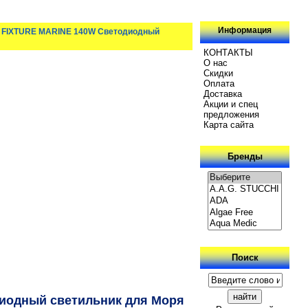
Информация
ED FIXTURE MARINE 140W Светодиодный
КОНТАКТЫ
О нас
Скидки
Oплатa
Доставка
Акции и спец
предложения
Карта сайта
Бренды
Поиск
диодный светильник для Моря