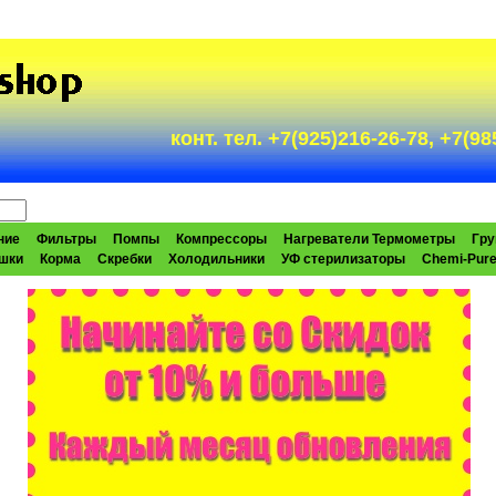
конт. тел. +7(925)216-26-78, +7(
ние
Фильтры
Помпы
Компрессоры
Нагреватели Термометры
Гру
шки
Корма
Скребки
Холодильники
УФ стерилизаторы
Chemi-Pur