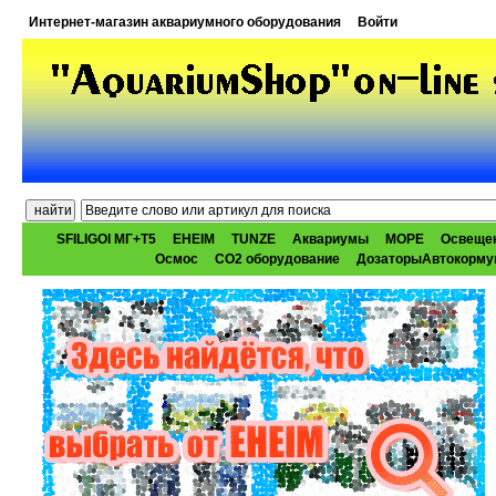
Интернет-магазин аквариумного оборудования
Войти
SFILIGOI МГ+Т5
EHEIM
TUNZE
Аквариумы
МОРЕ
Освеще
Осмос
CO2 оборудование
ДозаторыАвтокорму