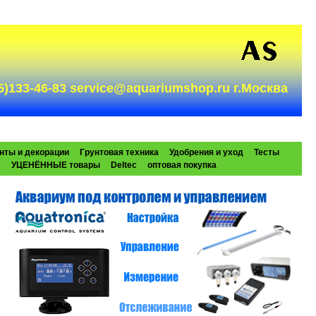
985)133-46-83 service@aquariumshop.ru г.Москва
нты и декорации
Грунтовая техника
Удобрения и уход
Тесты
e
УЦЕНЁННЫЕ товары
Deltec
оптовая покупка