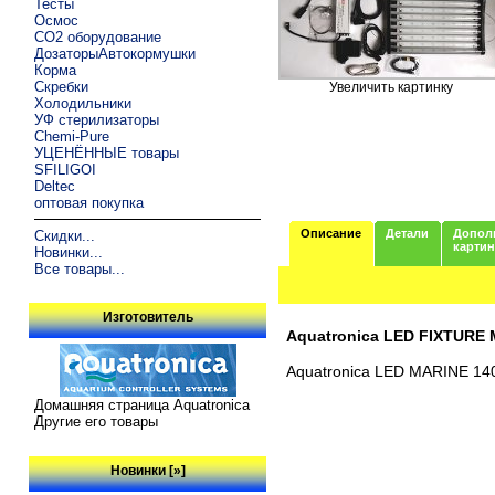
Тесты
Осмос
CO2 оборудование
ДозаторыАвтокормушки
Корма
Скребки
Увеличить картинку
Холодильники
УФ стерилизаторы
Chemi-Pure
УЦЕНЁННЫЕ товары
SFILIGOI
Deltec
оптовая покупка
Описание
Детали
Допол
Скидки...
карти
Новинки...
Все товары...
Изготовитель
Aquatronica LED FIXTURE
Aquatronica LED MARINE 140W
Домашняя страница Aquatronica
Другие его товары
Новинки [»]