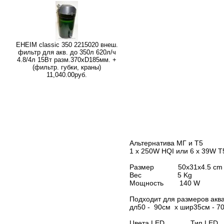
EHEIM classic 350 2215020 внеш.
фильтр для акв. до 350л 620л/ч
4.8/4л 15Вт разм.370хD185мм. +
(фильтр. губки, краны)
11,040.00руб.
Альтернатива МГ и Т5
1 x 250W HQI или 6 x 39W T
Размер 50x31x4.5 c
Вес 5 Kg
Мощность 140 W
Подходит для размеров акв
дл50 - 90см x шир35см - 70
Цвета LED Тип