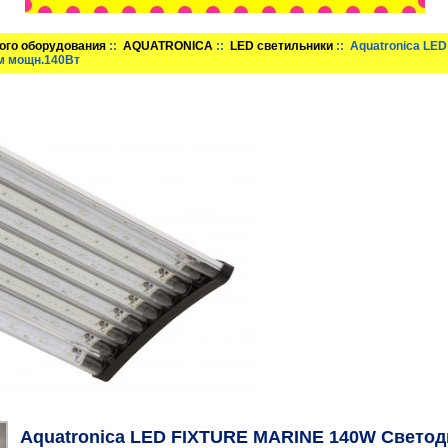
ого оборудования
::
AQUATRONICA
::
LED светильники
:: Aquatronica L
м мощн.140Вт
Aquatronica LED FIXTURE MARINE 140W Свето