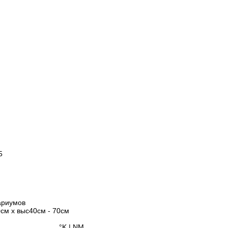
5
m
ариумов
см x выс40см - 70см
 LED °K | NM