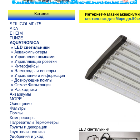
Каталог
Интернет-магазин аквариумн
светильник для Моря дл.50с
SFILIGOI МГ+Т5
ADA
EHEIM
TUNZE
AQUATRONICA
» LED светильники
» Аквакомпьютеры
» Управление помпами
» Управляющие розетки
» Интерфейсы
» Электроды и сенсоры
» Управление и информация
» Дозирующие помпы
» Осмос Фильтрация
» Расходники
Аквариумы
МОРЕ
Освещение
Фильтры
Помпы
Компрессоры
Нагреватели Термометры
Грунты и декорации
LED светильники
Грунтовая техника
Удобрения и уход