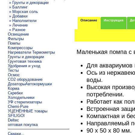
» Грунты и декорации
» Баллинг
» Морская соль
» Добавки
» Наполнители
Описание
Инструкция
Де
» Лечение
» Разное
Освещение
Фильтры
Помпы
Компрессоры
Маленькая помпа с 
Нагреватели Термометры
Грунты и декорации
Грунтовая техника
Для аквариумов 
Удобрения и уход
Тесты
Ось из нержавею
Осмос
воды.
CO2 оборудование
ДозаторыАвтокормушки
Высокая произво
Корма
Скребки
потреблении.
Холодильники
Работает как пол
УФ стерилизаторы
Chemi-Pure
Встроенная защи
УЦЕНЁННЫЕ товары
Компактная и бе
SFILIGOI
Deltec
Направляемый п
оптовая покупка
90 x 50 x 80 мм.
Скидки...