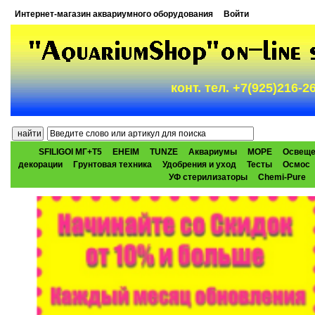
Интернет-магазин аквариумного оборудования
Войти
конт. тел. +7(925)216-
SFILIGOI МГ+Т5
EHEIM
TUNZE
Аквариумы
МОРЕ
Освеще
декорации
Грунтовая техника
Удобрения и уход
Тесты
Осмос
УФ стерилизаторы
Chemi-Pure