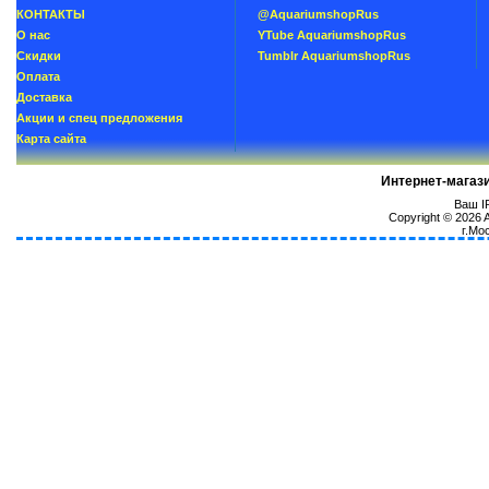
КОНТАКТЫ
@AquariumshopRus
О нас
YTube AquariumshopRus
Скидки
Tumblr AquariumshopRus
Oплатa
Доставка
Акции и спец предложения
Карта сайта
Интернет-магаз
Ваш IP
Copyright © 2026
г.Мо