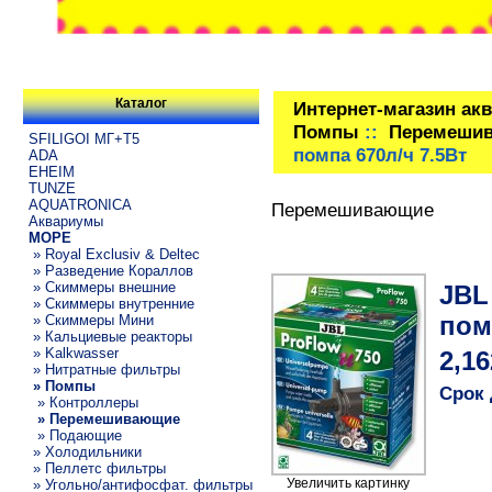
Каталог
Интернет-магазин ак
Помпы
::
Перемеши
SFILIGOI МГ+Т5
помпа 670л/ч 7.5Вт
ADA
EHEIM
TUNZE
AQUATRONICA
Перемешивающие
Аквариумы
МОРЕ
» Royal Exclusiv & Deltec
» Разведение Кораллов
» Скиммеры внешние
JBL
» Скиммеры внутренние
пом
» Скиммеры Мини
» Кальциевые реакторы
» Kalkwasser
2,16
» Нитратные фильтры
» Помпы
Срок 
» Контроллеры
» Перемешивающие
» Подающие
» Холодильники
» Пеллетс фильтры
Увеличить картинку
» Угольно/антифосфат. фильтры