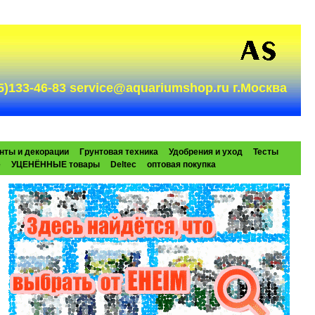
985)133-46-83 service@aquariumshop.ru г.Москва
нты и декорации
Грунтовая техника
Удобрения и уход
Тесты
e
УЦЕНЁННЫЕ товары
Deltec
оптовая покупка