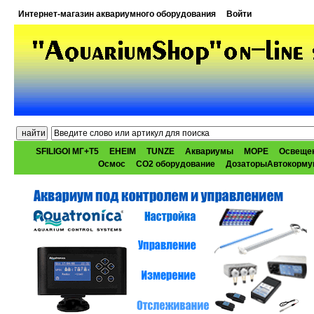
Интернет-магазин аквариумного оборудования
Войти
SFILIGOI МГ+Т5
EHEIM
TUNZE
Аквариумы
МОРЕ
Освеще
Осмос
CO2 оборудование
ДозаторыАвтокорму