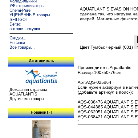
Холодильники
УФ стерилизаторы
AQUATLANTIS EVASION HORI
Chemi-Pure
сделана так, что нагрузка 
УЦЕНЁННЫЕ товары
дверей. Магнитные фиксато
SFILIGOI
Deltec
оптовая покупка
Скидки...
Новинки...
Цвет Тумбы: черный (001)
Все товары...
Изготовитель
Производитель:Aquatlantis
Размер:100х50х76см
Арт:AQS-025964
Если нужен аквариум в нали
Домашняя страница
(добавьте артикул в поиск):
AQUATLANTIS
Другие его товары
AQS-038476 AQUATLANTIS EVA
AQS-044385 AQUATLANTIS EVA
AQS-062051 AQUATLANTIS EVA
Новинки [»]
AQS-038421 AQUATLANTIS EVA
"