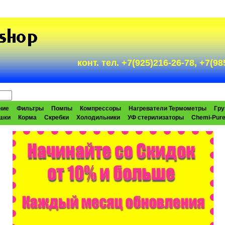
конт. тел. +7(925)216-26-78, +7(
ние
Фильтры
Помпы
Компрессоры
Нагреватели Термометры
Гру
шки
Корма
Скребки
Холодильники
УФ стерилизаторы
Chemi-Pur