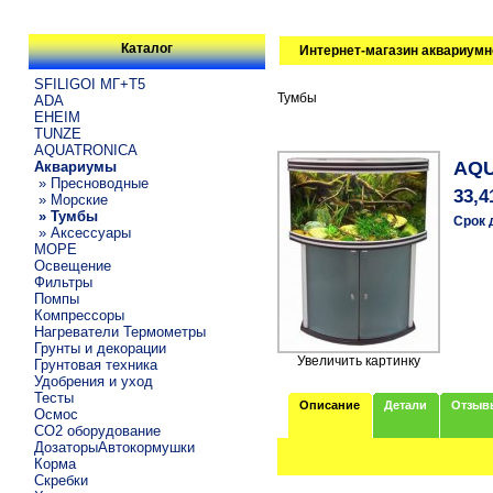
Каталог
Интернет-магазин аквариумн
SFILIGOI МГ+Т5
Тумбы
ADA
EHEIM
TUNZE
AQUATRONICA
AQU
Аквариумы
» Пресноводные
33,4
» Морские
» Тумбы
Срок 
» Аксессуары
МОРЕ
Освещение
Фильтры
Помпы
Компрессоры
Нагреватели Термометры
Грунты и декорации
Увеличить картинку
Грунтовая техника
Удобрения и уход
Тесты
Описание
Детали
Отзыв
Осмос
CO2 оборудование
ДозаторыАвтокормушки
Корма
Скребки