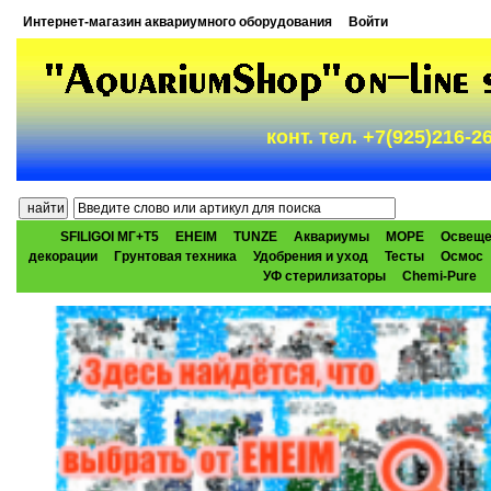
Интернет-магазин аквариумного оборудования
Войти
конт. тел. +7(925)216-
SFILIGOI МГ+Т5
EHEIM
TUNZE
Аквариумы
МОРЕ
Освеще
декорации
Грунтовая техника
Удобрения и уход
Тесты
Осмос
УФ стерилизаторы
Chemi-Pure