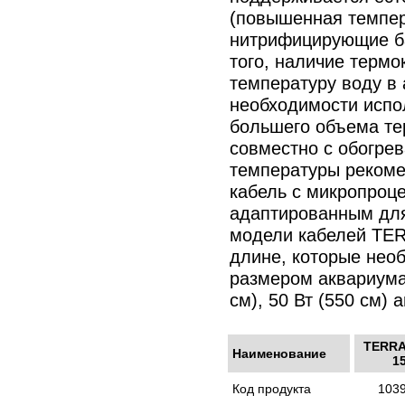
(повышенная темпер
нитрифицирующие ба
того, наличие терм
температуру воду в 
необходимости испо
большего объема те
совместно с обогре
температуры реком
кабель с микропроц
адаптированным для
модели кабелей TER
длине, которые необ
размером аквариума:
см), 50 Вт (550 см) a
TERRA
Наименование
1
Код продукта
103