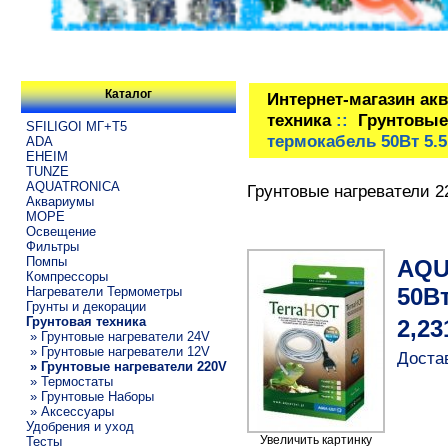
Каталог
Интернет-магазин ак
техника
::
Грунтовые
SFILIGOI МГ+Т5
термокабель 50Вт 5.
ADA
EHEIM
TUNZE
AQUATRONICA
Грунтовые нагреватели 2
Аквариумы
МОРЕ
Освещение
Фильтры
Помпы
AQU
Компрессоры
50Вт
Нагреватели Термометры
Грунты и декорации
Грунтовая техника
2,23
» Грунтовые нагреватели 24V
» Грунтовые нагреватели 12V
Достав
» Грунтовые нагреватели 220V
» Термостаты
» Грунтовые Наборы
» Аксессуары
Удобрения и уход
Увеличить картинку
Тесты