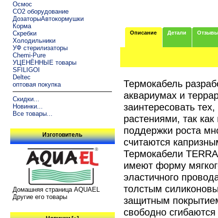
Осмос
CO2 оборудование
ДозаторыАвтокормушки
Корма
Скребки
Описание
Детали
Отзыв
Холодильники
УФ стерилизаторы
Chemi-Pure
УЦЕНЁННЫЕ товары
SFILIGOI
Deltec
Термокабель разрабо
оптовая покупка
аквариумах и терра
Скидки...
заинтересовать тех,
Новинки...
Все товары...
растениями, так как
поддержки роста мн
Изготовитель
считаются капризны
Термокабели TERR
имеют форму мягког
эластичного провода
толстым силиконов
Домашняя страница AQUAEL
Другие его товары
защитным покрытие
свободно сгибаются