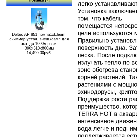
Новинки [»]
легко устанавливаю
Установка заключае
том, что кабель
помещается непосре
цели используются м
Deltec AP 851 помпа1xEheim,
скиммер устан. внеш./самп для
Правильно установл
акв. до 1000л разм.
поверхность дна. За
390х310х800мм
14,490.00руб.
песка. После подклю
излучать тепло по в
зоне обогрева стан
корней растений. Та
растениями с мощно
эхинодорусы, крипто
Поддержка роста ра
преимущество, кото
TERRA HOT в аквари
интенсивное движен
вода легче и подним
поддерживается ест