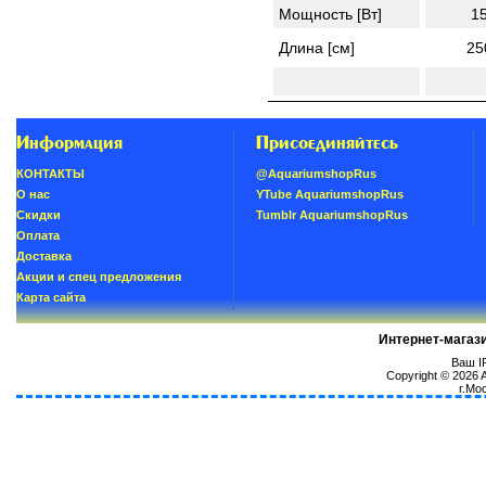
Мощность [Вт]
1
Длина [cм]
25
Информация
Присоединяйтесь
КОНТАКТЫ
@AquariumshopRus
О нас
YTube AquariumshopRus
Скидки
Tumblr AquariumshopRus
Oплатa
Доставка
Акции и спец предложения
Карта сайта
Интернет-магаз
Ваш IP
Copyright © 2026
г.Мо