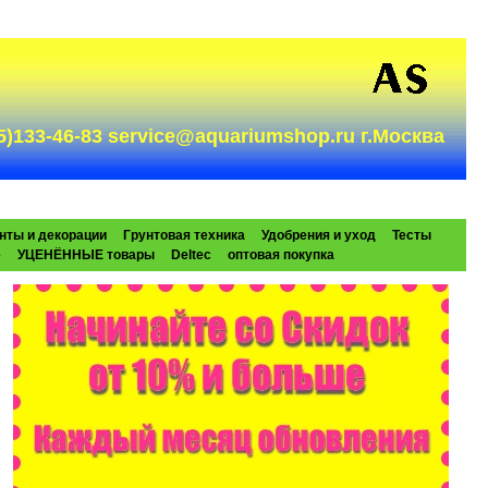
985)133-46-83 service@aquariumshop.ru г.Москва
нты и декорации
Грунтовая техника
Удобрения и уход
Тесты
e
УЦЕНЁННЫЕ товары
Deltec
оптовая покупка