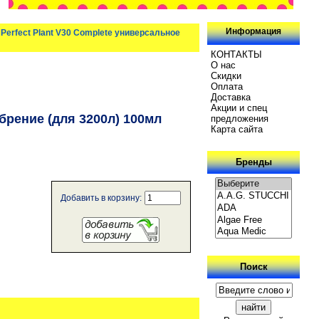
Информация
erfect Plant V30 Complete универсальное
КОНТАКТЫ
О нас
Скидки
Oплатa
Доставка
Акции и спец
брение (для 3200л) 100мл
предложения
Карта сайта
Бренды
Добавить в корзину:
Поиск