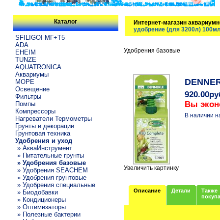
Каталог
Интернет-магазин аквариумн
удобрение (для 3200л) 100м
SFILIGOI МГ+Т5
ADA
Удобрения базовые
EHEIM
TUNZE
AQUATRONICA
Аквариумы
DENNERL
МОРЕ
Освещение
920.00р
Фильтры
Вы экон
Помпы
Компрессоры
В наличии н
Нагреватели Термометры
Грунты и декорации
Грунтовая техника
Удобрения и уход
» АкваИнструмент
» Питательные грунты
» Удобрения базовые
Увеличить картинку
» Удобрения SEACHEM
» Удобрения грунтовые
» Удобрения специальные
Описание
Детали
Также
» Биодобавки
покуп
» Кондиционеры
» Оптимизаторы
» Полезные бактерии