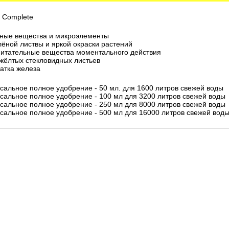
0 Complete
жные вещества и микроэлементы
лёной листвы и яркой окраски растений
питательные вещества моментального действия
 жёлтых стекловидных листьев
атка железа
сальное полное удобрение - 50 мл. для 1600 литров свежей воды
рсальное полное удобрение - 100 мл для 3200 литров свежей воды
рсальное полное удобрение - 250 мл для 8000 литров свежей воды
сальное полное удобрение - 500 мл для 16000 литров свежей вод