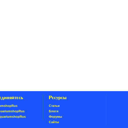
единяйтесь
Ресурсы
umshopRus
Статьи
quariumshopRus
Блоги
AquariumshopRus
Форумы
Сайты