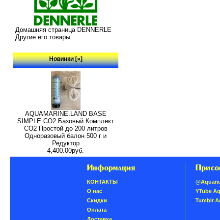
Домашняя страница DENNERLE
Другие его товары
Новинки [»]
AQUAMARINE.LAND BASE
SIMPLE СО2 Базовый Комплект
СО2 Простой до 200 литров
Одноразовый балон 500 г и
Редуктор
4,400.00руб.
Информация
Присо
КОНТАКТЫ
@Aquari
О нас
YTube A
Скидки
Tumblr 
Oплатa
Доставка