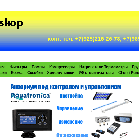
конт. тел. +7(925)216-26-78, +7(
ние
Фильтры
Помпы
Компрессоры
Нагреватели Термометры
Гру
шки
Корма
Скребки
Холодильники
УФ стерилизаторы
Chemi-Pur