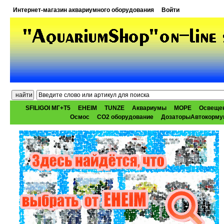
Интернет-магазин аквариумного оборудования
Войти
SFILIGOI МГ+Т5
EHEIM
TUNZE
Аквариумы
МОРЕ
Освеще
Осмос
CO2 оборудование
ДозаторыАвтокорму