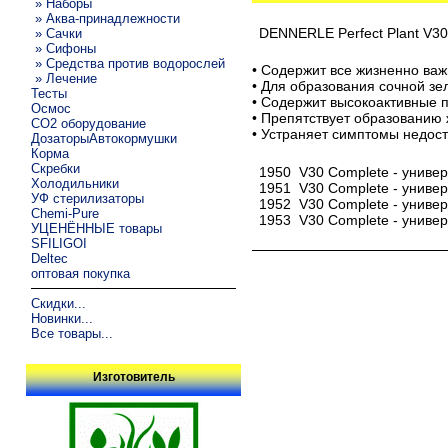
» Наборы
» Аква-принадлежности
DENNERLE Perfect Plant V3
» Сачки
» Сифоны
» Средства против водорослей
• Содержит все жизненно ва
» Лечение
• Для образования сочной зе
Тесты
• Содержит высокоактивные 
Осмос
• Препятствует образованию
CO2 оборудование
• Устраняет симптомы недост
ДозаторыАвтокормушки
Корма
Скребки
1950 V30 Complete - универ
Холодильники
1951 V30 Complete - униве
УФ стерилизаторы
1952 V30 Complete - униве
Chemi-Pure
1953 V30 Complete - универ
УЦЕНЁННЫЕ товары
SFILIGOI
Deltec
оптовая покупка
Скидки...
Новинки...
Все товары...
Изготовитель