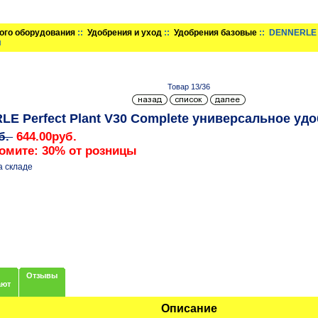
ого оборудования
::
Удобрения и уход
::
Удобрения базовые
:: DENNERLE P
л
Товар 13/36
E Perfect Plant V30 Complete универсальное удо
уб.
644.00руб.
омите: 30% от розницы
а складе
Отзывы
ают
Описание