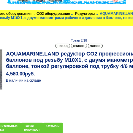
ого оборудования
::
CO2 оборудование
::
Редукторы
:: AQUAMARINE.LAN
зьбу M10X1, с двумя манометрами рабочего и давления в баллоне, тонкой
Товар 2/18
AQUAMARINE.LAND редуктор СО2 профессион
баллонов под резьбу M10X1, с двумя манометр
баллоне, тонкой регулировкой под трубку 4/6 
4,580.00руб.
В наличии на складе
нительные
Также
Отзывы
нки
покупают