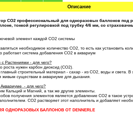
Описание
ор СО2 профессиональный для одноразовых баллонов под ре
ллоне, тонкой регулировкой под трубку 4/6 мм, со страховачн
ключевой элемент каждой СО2 системы
тавляться необходимое количество СО2, то есть как установить кол
но работает система добавления СО2 в аквариум
 с Растениями - для чего?
о роста нужен карбон диоксид (СО2).
главный строительный материал - сахар - из СО2, воды и света. В 
ся живым существам в аквариуме для дыхания.
Аквариуме - для чего?
м Кальций и Магний, а так же другие элементы.
обов получения элементов является добавление СО2 в такое устро
полнителем. СО2 растворяет этот наполнитель и добавляет необ
ДЛЯ ОДНОРАЗОВЫХ БАЛЛОНОВ ОТ DENNERLE