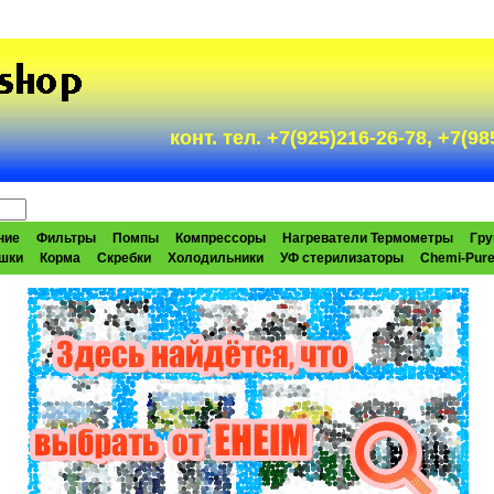
конт. тел. +7(925)216-26-78, +7(
ние
Фильтры
Помпы
Компрессоры
Нагреватели Термометры
Гру
шки
Корма
Скребки
Холодильники
УФ стерилизаторы
Chemi-Pur