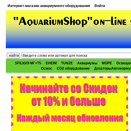
Интернет-магазин аквариумного оборудования
Войти
SFILIGOI МГ+Т5
EHEIM
TUNZE
Аквариумы
МОРЕ
Освеще
Осмос
CO2 оборудование
ДозаторыАвтокорму