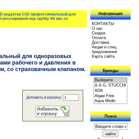
Информация
D редуктор СО2 профессиональный для
 регулировкой под трубку 4/6 мм, со
КОНТАКТЫ
О нас
Скидки
Oплатa
Доставка
Акции и спец
предложения
альный для одноразовых
Карта сайта
ами рабочего и давления в
мм, со страховачным клапаном.
Бренды
Добавить в корзину:
Поиск