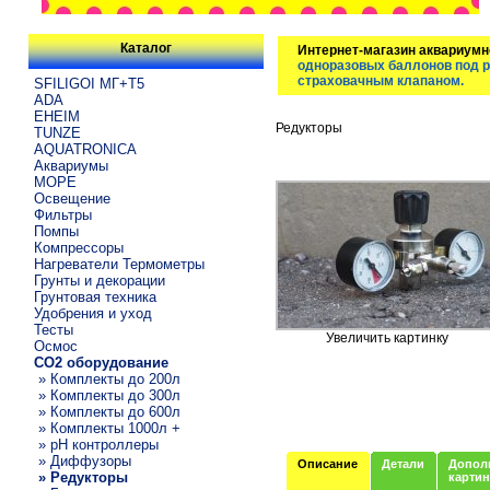
Каталог
Интернет-магазин аквариумн
одноразовых баллонов под ре
страховачным клапаном.
SFILIGOI МГ+Т5
ADA
EHEIM
Редукторы
TUNZE
AQUATRONICA
Аквариумы
МОРЕ
Освещение
Фильтры
Помпы
Компрессоры
Нагреватели Термометры
Грунты и декорации
Грунтовая техника
Удобрения и уход
Тесты
Увеличить картинку
Осмос
CO2 оборудование
» Комплекты до 200л
» Комплекты до 300л
» Комплекты до 600л
» Комплекты 1000л +
» pH контроллеры
» Диффузоры
Описание
Детали
Допол
» Редукторы
карти