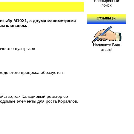
Расширенный
поиск
Отзывы [»]
зьбу M10X1, с двумя манометрами
ым клапаном.
Напишите Ваш
ичество пузырьков
отзыв!
ходе этого процесса образуется
йство, как Кальциевый реактор со
ходимые элементы для роста Кораллов.