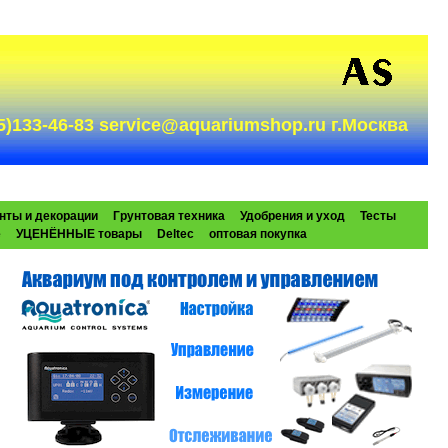
985)133-46-83 service@aquariumshop.ru г.Москва
нты и декорации
Грунтовая техника
Удобрения и уход
Тесты
e
УЦЕНЁННЫЕ товары
Deltec
оптовая покупка