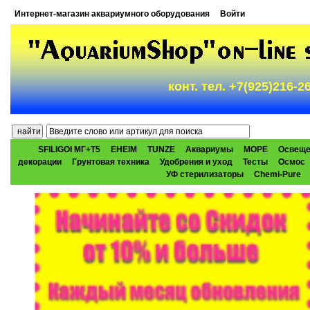
Интернет-магазин аквариумного оборудования
Войти
конт. тел. +7(925)216-
SFILIGOI МГ+Т5
EHEIM
TUNZE
Аквариумы
МОРЕ
Освеще
декорации
Грунтовая техника
Удобрения и уход
Тесты
Осмос
УФ стерилизаторы
Chemi-Pure