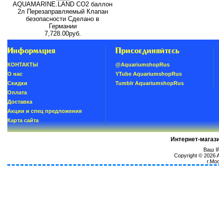
AQUAMARINE.LAND CO2 баллон
2л Перезаправляемый Клапан
безопасности Сделано в
Германии
7,728.00руб.
Информация
Присоединяйтесь
КОНТАКТЫ
@AquariumshopRus
О нас
YTube AquariumshopRus
Скидки
Tumblr AquariumshopRus
Oплатa
Доставка
Акции и спец предложения
Карта сайта
Интернет-магаз
Ваш IP
Copyright © 2026
г.Мо