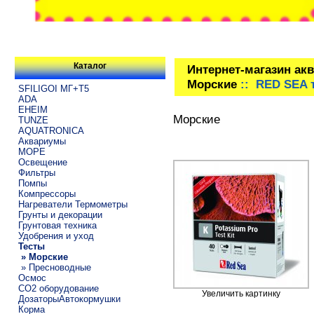
Каталог
Интернет-магазин ак
Морские
:: RED SEA 
SFILIGOI МГ+Т5
ADA
EHEIM
Морские
TUNZE
AQUATRONICA
Аквариумы
МОРЕ
Освещение
Фильтры
Помпы
Компрессоры
Нагреватели Термометры
Грунты и декорации
Грунтовая техника
Удобрения и уход
Тесты
» Морские
» Пресноводные
Осмос
CO2 оборудование
Увеличить картинку
ДозаторыАвтокормушки
Корма