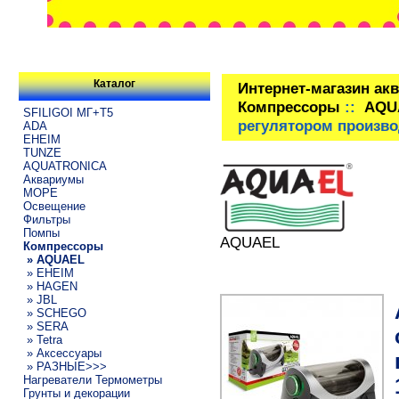
Каталог
Интернет-магазин ак
Компрессоры
::
AQU
SFILIGOI МГ+Т5
регулятором производ
ADA
EHEIM
TUNZE
AQUATRONICA
Аквариумы
МОРЕ
Освещение
Фильтры
Помпы
AQUAEL
Компрессоры
» AQUAEL
» EHEIM
» HAGEN
» JBL
» SCHEGO
» SERA
» Tetra
» Аксессуары
» РАЗНЫЕ>>>
Нагреватели Термометры
Грунты и декорации