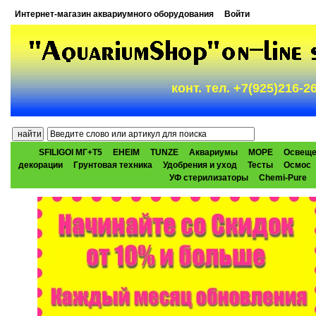
Интернет-магазин аквариумного оборудования
Войти
конт. тел. +7(925)216-
SFILIGOI МГ+Т5
EHEIM
TUNZE
Аквариумы
МОРЕ
Освеще
декорации
Грунтовая техника
Удобрения и уход
Тесты
Осмос
УФ стерилизаторы
Chemi-Pure