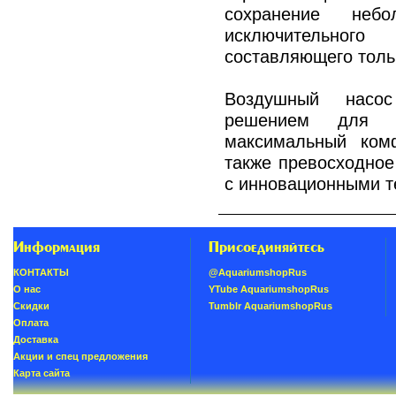
сохранение неб
исключительног
составляющего тольк
Воздушный насо
решением для л
максимальный комф
также превосходное
с инновационными т
Информация
Присоединяйтесь
КОНТАКТЫ
@AquariumshopRus
О нас
YTube AquariumshopRus
Скидки
Tumblr AquariumshopRus
Oплатa
Доставка
Акции и спец предложения
Карта сайта