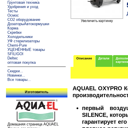
Грунтовая техника
Удобрения и уход
Тесты
Осмос
CO2 оборудование
Увеличить картинку
ДозаторыАвтокормушки
Корма
Скребки
Холодильники
УФ стерилизаторы
Chemi-Pure
УЦЕНЁННЫЕ товары
SFILIGOI
Deltec
Описание
Детали
Дополн
картин
оптовая покупка
Скидки...
Новинки...
Все товары...
AQUAEL OXYPRO Ко
Изготовитель
производительности
первый возд
SILENCE, котор
гарантирует ег
Домашняя страница AQUAEL