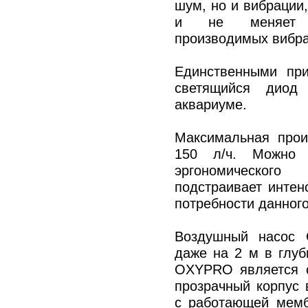
шум, но и вибраци
и не меняет с
производимых вибра
Единственными пр
светящийся диод
аквариуме.
Максимальная произ
150 л/ч. Можно
эргономическ
подстраивает инте
потребности данног
Воздушный насос 
даже на 2 м в глу
OXYPRO является с
прозрачный корпус 
с работающей мемб