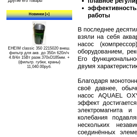
плавное регули
Другие его товары
эффективност
работы
Новинки [»]
В последнее десяти
взяли на себя акв
насос (компрессо
EHEIM classic 350 2215020 внеш.
оборудованием, ре
фильтр для акв. до 350л 620л/ч
4.8/4л 15Вт разм.370хD185мм. +
Его функциональн
(фильтр. губки, краны)
двумя характеристи
11,040.00руб.
Благодаря монотонн
своё давнее, обыч
насос AQUAEL OXY
эффект достигается
электромагнита и
колебания подавля
нескольких незав
соединённых элеме