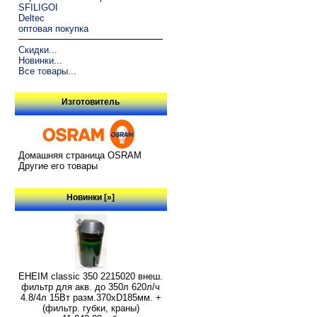
SFILIGOI
Deltec
оптовая покупка
Скидки...
Новинки...
Все товары...
Изготовитель
Домашняя страница OSRAM
Другие его товары
Новинки [»]
EHEIM classic 350 2215020 внеш.
фильтр для акв. до 350л 620л/ч
4.8/4л 15Вт разм.370хD185мм. +
(фильтр. губки, краны)