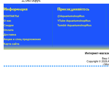
11,040.00руб.
Информация
Присоединяйтесь
КОНТАКТЫ
@AquariumshopRus
О нас
YTube AquariumshopRus
Скидки
Tumblr AquariumshopRus
Oплатa
Доставка
Акции и спец предложения
Карта сайта
Интернет-магаз
Ваш I
Copyright © 2026
г.Мо