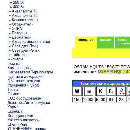
» 250 Вт
» 400 Вт
» Аквалампы T5
» Аквалампы T8
» Компактлампы
» Отражатели
» ЭПРА
» Патроны
» Держатели
Описание
Детали
Также
» Аквариумные крышки
покупа
» Свет для Птиц
» Свет для Репти
» Таймеры
Фильтры
Помпы
OSRAM HQI-TS 150W/D POWE
Компрессоры
исполнении
OSRAM HQI-TS 
Нагреватели Термометры
Грунты и декорации
Грунтовая техника
Технические характери
Удобрения и уход
Тесты
Осмос
CO2 оборудование
150
12000
5200
91
23
ДозаторыАвтокормушки
Корма
Скребки
Холодильники
УФ стерилизаторы
Chemi-Pure
УЦЕНЁННЫЕ товары