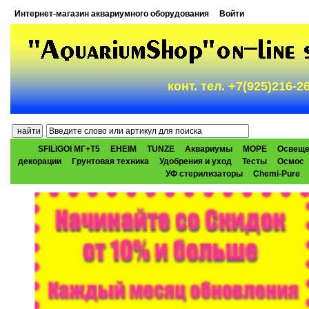
Интернет-магазин аквариумного оборудования
Войти
конт. тел. +7(925)216-
SFILIGOI МГ+Т5
EHEIM
TUNZE
Аквариумы
МОРЕ
Освеще
декорации
Грунтовая техника
Удобрения и уход
Тесты
Осмос
УФ стерилизаторы
Chemi-Pure