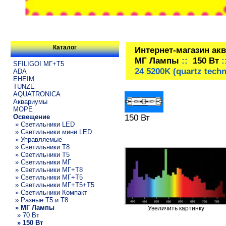
Каталог
Интернет-магазин ак
МГ Лампы
::
150 Вт
:
SFILIGOI МГ+Т5
24 5200K (quartz tech
ADA
EHEIM
TUNZE
AQUATRONICA
Аквариумы
МОРЕ
150 Вт
Освещение
» Светильники LED
» Светильники мини LED
» Управляемые
» Светильники T8
» Светильники T5
» Светильники МГ
» Светильники МГ+T8
» Светильники МГ+T5
» Светильники МГ+T5+T5
» Светильники Компакт
» Разные T5 и T8
» МГ Лампы
Увеличить картинку
» 70 Вт
» 150 Вт