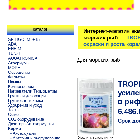
Каталог
Интернет-магазин ак
морских рыб
:: TROP
SFILIGOI МГ+Т5
окраски и роста кора
ADA
EHEIM
TUNZE
AQUATRONICA
Для морских рыб
Аквариумы
МОРЕ
Освещение
Фильтры
Помпы
TROPI
Компрессоры
усиле
Нагреватели Термометры
Грунты и декорации
в риф
Грунтовая техника
Удобрения и уход
Тесты
6,486.
Осмос
CO2 оборудование
Срок до
ДозаторыАвтокормушки
Корма
» Аксессуары
Увеличить картинку
» Артемия и оборудование