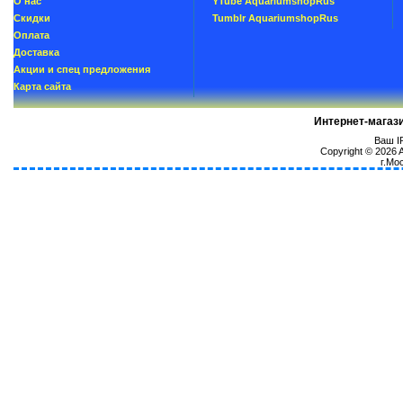
О нас
YTube AquariumshopRus
Скидки
Tumblr AquariumshopRus
Oплатa
Доставка
Акции и спец предложения
Карта сайта
Интернет-магаз
Ваш IP
Copyright © 2026
г.Мо