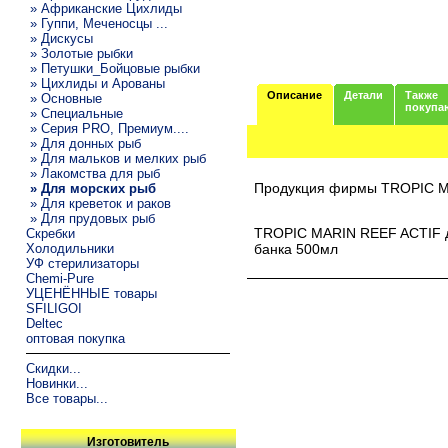
» Африканские Цихлиды
» Гуппи, Меченосцы ...
» Дискусы
» Золотые рыбки
» Петушки_Бойцовые рыбки
» Цихлиды и Арованы
Описание
Детали
Также
» Основные
покупа
» Специальные
» Серия PRO, Премиум....
» Для донных рыб
» Для мальков и мелких рыб
» Лакомства для рыб
Продукция фирмы TROPIC 
» Для морских рыб
» Для креветок и раков
» Для прудовых рыб
TROPIC MARIN REEF ACTIF дл
Скребки
Холодильники
банка 500мл
УФ стерилизаторы
Chemi-Pure
УЦЕНЁННЫЕ товары
SFILIGOI
Deltec
оптовая покупка
Скидки...
Новинки...
Все товары...
Изготовитель