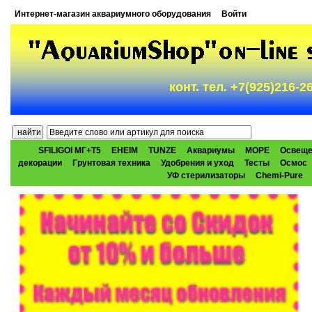
Интернет-магазин аквариумного оборудования
Войти
конт. тел. +7(925)216-
SFILIGOI МГ+Т5
EHEIM
TUNZE
Аквариумы
МОРЕ
Освеще
декорации
Грунтовая техника
Удобрения и уход
Тесты
Осмос
УФ стерилизаторы
Chemi-Pure