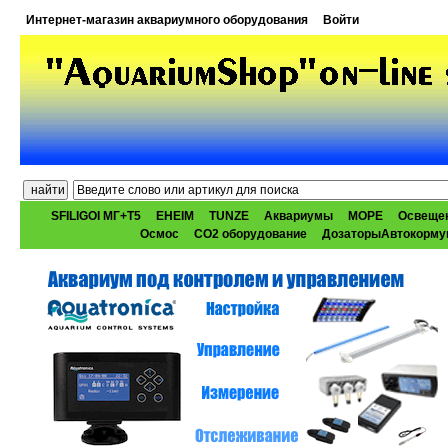
Интернет-магазин аквариумного оборудования
Войти
SFILIGOI МГ+Т5
EHEIM
TUNZE
Аквариумы
МОРЕ
Освеще
Осмос
CO2 оборудование
ДозаторыАвтокорму