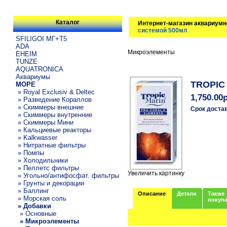
Каталог
Интернет-магазин аквариумн
системой 500мл
SFILIGOI МГ+Т5
ADA
Микроэлементы
EHEIM
TUNZE
AQUATRONICA
Аквариумы
TROPIC 
МОРЕ
» Royal Exclusiv & Deltec
1,750.00
» Разведение Кораллов
» Скиммеры внешние
Срок доста
» Скиммеры внутренние
» Скиммеры Мини
» Кальциевые реакторы
» Kalkwasser
» Нитратные фильтры
» Помпы
» Холодильники
» Пеллетс фильтры
Увеличить картинку
» Угольно/антифосфат. фильтры
» Грунты и декорации
» Баллинг
Описание
Детали
Также
» Морская соль
покуп
» Добавки
» Основные
» Микроэлементы