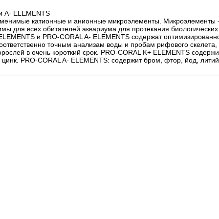
и A- ELEMENTS
аменимые катионные и анионные микроэлементы. Микроэлементы -
мы для всех обитателей аквариума для протекания биологических 
LEMENTS и PRO-CORAL A- ELEMENTS содержат оптимизированное
оответственно точным анализам воды и пробам рифового скелета, 
орослей в очень короткий срок. PRO-CORAL K+ ELEMENTS содержит: 
, цинк. PRO-CORAL A- ELEMENTS: содержит бром, фтор, йод, литий