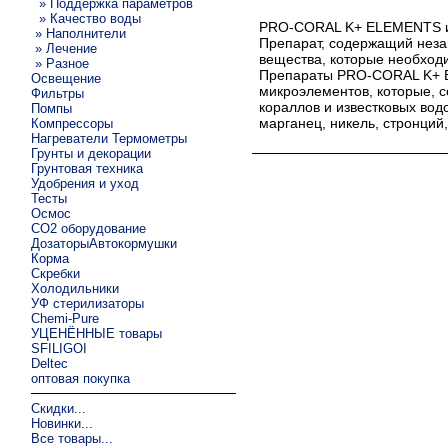
» Поддержка параметров
» Качество воды
PRO-CORAL K+ ELEMENTS 
» Наполнители
Препарат, содержащий нез
» Лечение
вещества, которые необходи
» Разное
Препараты PRO-CORAL K+ E
Освещение
микроэлементов, которые, с
Фильтры
кораллов и известковых вод
Помпы
марганец, никель, стронций
Компрессоры
Нагреватели Термометры
Грунты и декорации
Грунтовая техника
Удобрения и уход
Тесты
Осмос
CO2 оборудование
ДозаторыАвтокормушки
Корма
Скребки
Холодильники
УФ стерилизаторы
Chemi-Pure
УЦЕНЁННЫЕ товары
SFILIGOI
Deltec
оптовая покупка
Скидки...
Новинки...
Все товары...