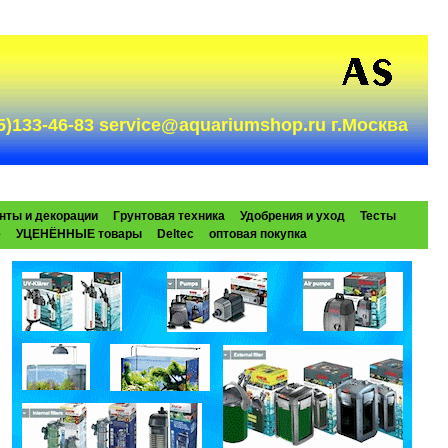
985)133-46-83 service@aquariumshop.ru г.Москва
нты и декорации
Грунтовая техника
Удобрения и уход
Тесты
e
УЦЕНЁННЫЕ товары
Deltec
оптовая покупка