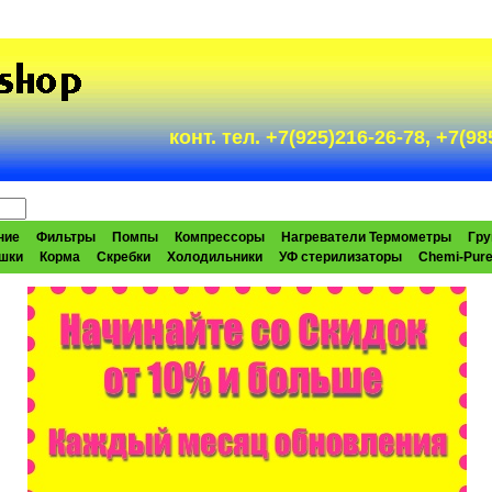
конт. тел. +7(925)216-26-78, +7(
ние
Фильтры
Помпы
Компрессоры
Нагреватели Термометры
Гру
шки
Корма
Скребки
Холодильники
УФ стерилизаторы
Chemi-Pur