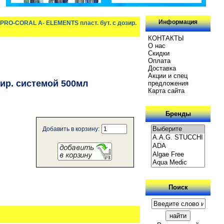
Информация
PRO-CORAL A- ELEMENTS пласт. бут. с дозир.
КОНТАКТЫ
О нас
Скидки
Oплатa
Доставка
Акции и спец
ир. системой 500мл
предложения
Карта сайта
Бренды
Добавить в корзину:
Поиск