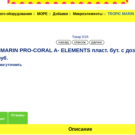
ого оборудования
::
МОРЕ
::
Добавки
::
Микроэлементы
:: TROPIC MARIN 
Товар 5/18
MARIN PRO-CORAL A- ELEMENTS пласт. бут. с доз
руб.
вки уточнить
Отзывы
ают
Описание