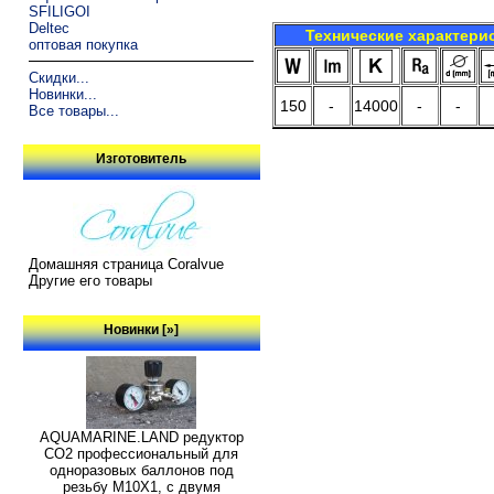
SFILIGOI
Deltec
Технические характери
оптовая покупка
Скидки...
Новинки...
150
-
14000
-
-
Все товары...
Изготовитель
Домашняя страница Coralvue
Другие его товары
Новинки [»]
AQUAMARINE.LAND редуктор
СО2 профессиональный для
одноразовых баллонов под
резьбу M10X1, с двумя