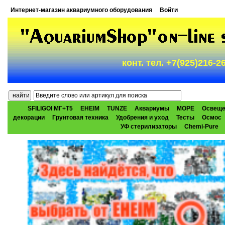
Интернет-магазин аквариумного оборудования
Войти
конт. тел. +7(925)216-
SFILIGOI МГ+Т5
EHEIM
TUNZE
Аквариумы
МОРЕ
Освеще
декорации
Грунтовая техника
Удобрения и уход
Тесты
Осмос
УФ стерилизаторы
Chemi-Pure