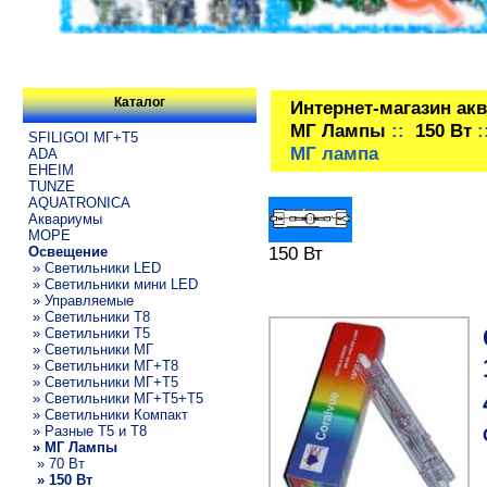
Каталог
Интернет-магазин ак
МГ Лампы
::
150 Вт
:
SFILIGOI МГ+Т5
МГ лампа
ADA
EHEIM
TUNZE
AQUATRONICA
Аквариумы
МОРЕ
150 Вт
Освещение
» Светильники LED
» Светильники мини LED
» Управляемые
» Светильники T8
» Светильники T5
» Светильники МГ
» Светильники МГ+T8
» Светильники МГ+T5
» Светильники МГ+T5+T5
» Светильники Компакт
» Разные T5 и T8
» МГ Лампы
» 70 Вт
» 150 Вт