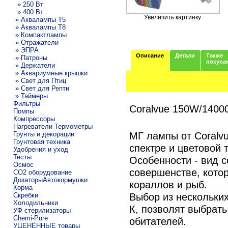
» 250 Вт
» 400 Вт
Увеличить картинку
» Аквалампы T5
» Аквалампы T8
» Компактлампы
» Отражатели
» ЭПРА
Описание
Детали
Также
» Патроны
покупа
» Держатели
» Аквариумные крышки
» Свет для Птиц
» Свет для Репти
» Таймеры
Фильтры
Coralvue 150W/1400
Помпы
Компрессоры
Нагреватели Термометры
МГ лампы от Coralv
Грунты и декорации
Грунтовая техника
спектре и цветовой 
Удобрения и уход
Тесты
Особенности - вид с
Осмос
совершенстве, кото
CO2 оборудование
ДозаторыАвтокормушки
кораллов и рыб.
Корма
Выбор из нескольких
Скребки
Холодильники
К, позволят выбрать
УФ стерилизаторы
Chemi-Pure
обитателей.
УЦЕНЁННЫЕ товары