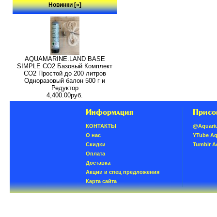
Новинки [»]
AQUAMARINE.LAND BASE
SIMPLE СО2 Базовый Комплект
СО2 Простой до 200 литров
Одноразовый балон 500 г и
Редуктор
4,400.00руб.
Информация
Присо
КОНТАКТЫ
@Aquari
О нас
YTube A
Скидки
Tumblr 
Oплатa
Доставка
Акции и спец предложения
Карта сайта