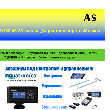
985)133-46-83 service@aquariumshop.ru г.Москва
нты и декорации
Грунтовая техника
Удобрения и уход
Тесты
e
УЦЕНЁННЫЕ товары
Deltec
оптовая покупка