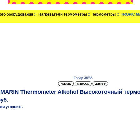
ого оборудования
::
Нагреватели Термометры
::
Термометры
:: TROPIC M
Товар 38/38
MARIN Thermometer Alkohol Высокоточный термом
руб.
вки уточнить