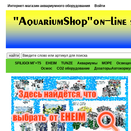
Интернет-магазин аквариумного оборудования
Войти
SFILIGOI МГ+Т5
EHEIM
TUNZE
Аквариумы
МОРЕ
Освеще
Осмос
CO2 оборудование
ДозаторыАвтокорму