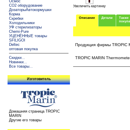
Осмос
CO2 оборудование
Увеличить картинку
ДозаторыАвтокормушки
Корма
Описание
Детали
Также
Скребки
покуп
Холодильники
УФ стерилизаторы
Chemi-Pure
УЦЕНЁННЫЕ товары
SFILIGOI
Deltec
Продукция фирмы TROPIC 
оптовая покупка
Скидки...
TROPIC MARIN Thermometer 
Новинки...
Все товары...
Изготовитель
Домашняя страница TROPIC
MARIN
Другие его товары