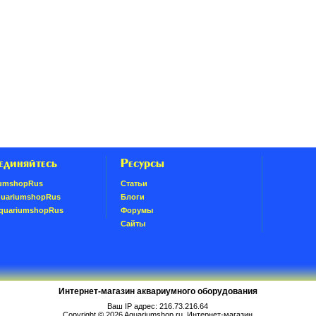
единяйтесь
Ресурсы
umshopRus
Статьи
quariumshopRus
Блоги
AquariumshopRus
Форумы
Сайты
Интернет-магазин аквариумного оборудования
Ваш IP адрес: 216.73.216.64
Copyright © 2026
Aquariumshop.ru
. Интернет-магазин