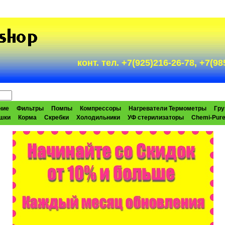
конт. тел. +7(925)216-26-78, +7(
ние
Фильтры
Помпы
Компрессоры
Нагреватели Термометры
Гру
шки
Корма
Скребки
Холодильники
УФ стерилизаторы
Chemi-Pur