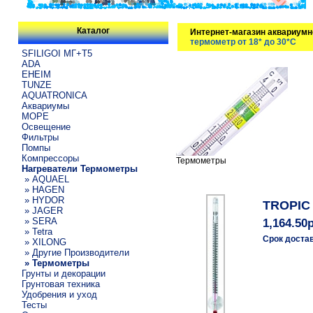
Каталог
Интернет-магазин аквариумн
термометр от 18* до 30*C
SFILIGOI МГ+Т5
ADA
EHEIM
TUNZE
AQUATRONICA
Аквариумы
МОРЕ
Освещение
Фильтры
Помпы
Компрессоры
Термометры
Нагреватели Термометры
» AQUAEL
» HAGEN
» HYDOR
TROPIC 
» JAGER
» SERA
1,164.50
» Tetra
Срок доста
» XILONG
» Другие Производители
» Термометры
Грунты и декорации
Грунтовая техника
Удобрения и уход
Тесты