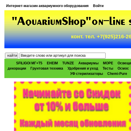
Интернет-магазин аквариумного оборудования
Войти
конт. тел. +7(925)216-
SFILIGOI МГ+Т5
EHEIM
TUNZE
Аквариумы
МОРЕ
Освеще
декорации
Грунтовая техника
Удобрения и уход
Тесты
Осмос
УФ стерилизаторы
Chemi-Pure