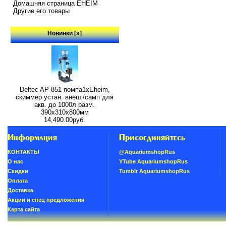
Домашняя страница EHEIM
Другие его товары
Новинки [»]
Deltec AP 851 помпа1xEheim,
скиммер устан. внеш./самп для
акв. до 1000л разм.
390х310х800мм
14,490.00руб.
Информация
Присоединяйтесь
КОНТАКТЫ
@AquariumshopRus
О нас
YTube AquariumshopRus
Скидки
Tumblr AquariumshopRus
Oплатa
Доставка
Акции и спец предложения
Карта сайта