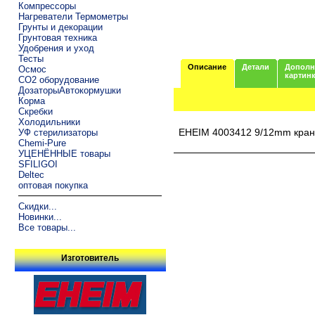
Компрессоры
Нагреватели Термометры
Грунты и декорации
Грунтовая техника
Удобрения и уход
Тесты
Описание
Детали
Дополн
Осмос
картин
CO2 оборудование
ДозаторыАвтокормушки
Корма
Скребки
Холодильники
EHEIM 4003412 9/12mm кран
УФ стерилизаторы
Chemi-Pure
УЦЕНЁННЫЕ товары
SFILIGOI
Deltec
оптовая покупка
Скидки...
Новинки...
Все товары...
Изготовитель