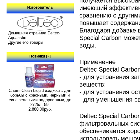
получается высокоа
имеющий эффективну
Изготовитель
сравнению с другим
повышает содержани
Благодаря добавке 
Домашняя страница Deltec-
Special Carbon може
Aquaristic
Другие его товары
воды.
Новинки [»]
Применение
Deltec Special Carb
- для устранения з
веществ;
Chemi-Clean Liquid жидкость для
- для устранения ос
борьбы с красными, черными и
- для уменьшения св
сине-зелеными водорослями, до
2725л, 59г
2,880.00руб.
Deltec Special Carb
фильтровальных сист
обеспечивается хор
использовать мешоч