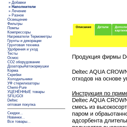
» Добавки
» Наполнители
» Лечение
» Разное
Освещение
Фильтры
Описание
Детали
Дополн
Помпы
картин
Компрессоры
Нагреватели Термометры
Грунты и декорации
Грунтовая техника
Удобрения и уход
Тесты
Продукция фирмы De
Осмос
CO2 оборудование
ДозаторыАвтокормушки
Корма
Deltec AQUA CROWN 
Скребки
отходов на основе у
Холодильники
УФ стерилизаторы
Chemi-Pure
УЦЕНЁННЫЕ товары
Инструкция по прим
SFILIGOI
Deltec AQUA CROWN 
Deltec
оптовая покупка
смесь из высокосорт
паром и обраьотанн
Скидки...
Новинки...
адсорбента длительн
Все товары...