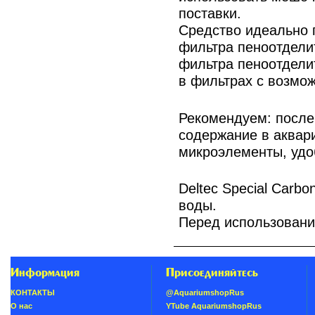
поставки.
Средство идеально 
фильтра пеноотделит
фильтра пеноотделит
в фильтрах с возмо
Рекомендуем: после
содержание в аквари
микроэлементы, удоб
Deltec Special Carb
воды.
Перед использовани
Информация
Присоединяйтесь
КОНТАКТЫ
@AquariumshopRus
О нас
YTube AquariumshopRus