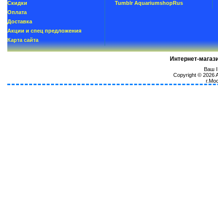
Скидки
Tumblr AquariumshopRus
Oплатa
Доставка
Акции и спец предложения
Карта сайта
Интернет-магаз
Ваш I
Copyright © 2026
г.Мо