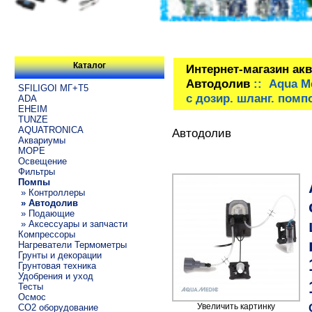
Каталог
Интернет-магазин ак
Автодолив
:: Aqua M
SFILIGOI МГ+Т5
с дозир. шланг. помп
ADA
EHEIM
TUNZE
AQUATRONICA
Автодолив
Аквариумы
МОРЕ
Освещение
Фильтры
Помпы
» Контроллеры
» Автодолив
» Подающие
» Аксессуары и запчасти
Компрессоры
Нагреватели Термометры
Грунты и декорации
Грунтовая техника
Удобрения и уход
Тесты
Осмос
Увеличить картинку
CO2 оборудование