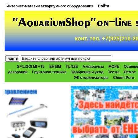
Интернет-магазин аквариумного оборудования
Войти
конт. тел. +7(925)216-
SFILIGOI МГ+Т5
EHEIM
TUNZE
Аквариумы
МОРЕ
Освеще
декорации
Грунтовая техника
Удобрения и уход
Тесты
Осмос
УФ стерилизаторы
Chemi-Pure