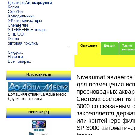
ДозаторыАвтокормушки
Корма
Скребки
Холодильники
УФ стерилизаторы
Chemi-Pure
УЦЕНЁННЫЕ товары
SFILIGOI
Deltec
оптовая покупка
Описание
Детали
Также
покупа
Скидки...
Новинки...
Все товары...
Изготовитель
Niveaumat является
для возмещения исп
пресноводных аквар
Домашняя страница Aqua Medic
Система состоит из
Другие его товары
3000 со связанным 
закрепляется держа
Новинки [»]
или контейнере фил
SP 3000 автоматичес
бачка.