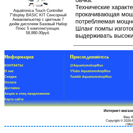
Технические характе
Aquatronica Touch Controller
прокачивающая мощн
7”display BASIC KIT Сенсорный
Аквакомпьютер с цветным 7
потребляемая мощно
дюйм дисплеем Базовый Набор
Шланг помпы изгото
Плюс 5 комплектующих.
58,880.00руб.
выдерживать высоки
Информация
Присоединяйтесь
КОНТАКТЫ
@AquariumshopRus
О нас
YTube AquariumshopRus
Скидки
Tumblr AquariumshopRus
Oплатa
Доставка
Акции и спец предложения
Карта сайта
Интернет-магаз
Ваш IP
Copyright © 2026
г.Мо