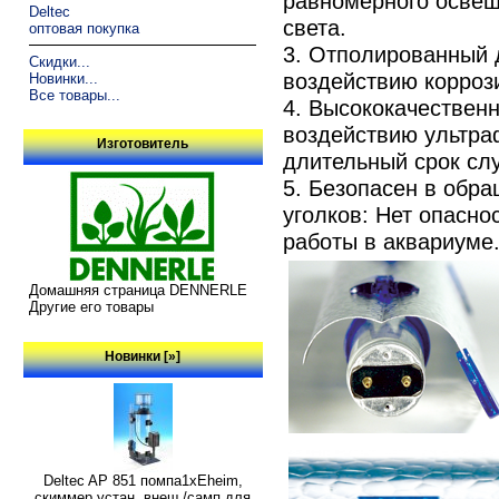
равномерного осве
Deltec
света.
оптовая покупка
3. Отполированный д
Скидки...
воздействию корроз
Новинки...
Все товары...
4. Высококачествен
воздействию ультраф
Изготовитель
длительный срок сл
5. Безопасен в обр
уголков: Нет опасно
работы в аквариуме
Домашняя страница DENNERLE
Другие его товары
Новинки [»]
Deltec AP 851 помпа1xEheim,
скиммер устан. внеш./самп для