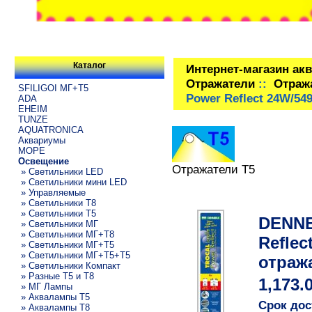
Каталог
Интернет-магазин ак
Отражатели
::
Отраж
SFILIGOI МГ+Т5
Power Reflect 24W/54
ADA
EHEIM
TUNZE
AQUATRONICA
Аквариумы
МОРЕ
Освещение
Отражатели T5
» Светильники LED
» Светильники мини LED
» Управляемые
» Светильники T8
» Светильники T5
DENNE
» Светильники МГ
» Светильники МГ+T8
Reflec
» Светильники МГ+T5
» Светильники МГ+T5+T5
отраж
» Светильники Компакт
» Разные T5 и T8
1,173.
» МГ Лампы
» Аквалампы T5
Срок дос
» Аквалампы T8