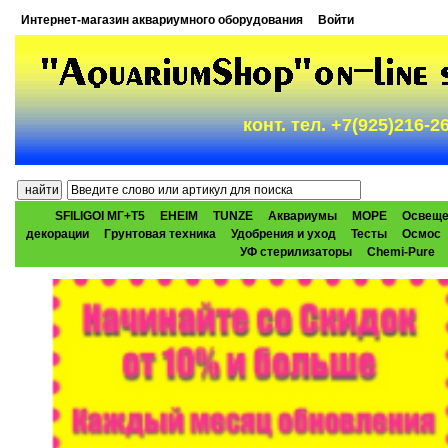
Интернет-магазин аквариумного оборудования
Войти
конт. тел. +7(925)216-
SFILIGOI МГ+Т5
EHEIM
TUNZE
Аквариумы
МОРЕ
Освеще
декорации
Грунтовая техника
Удобрения и уход
Тесты
Осмос
УФ стерилизаторы
Chemi-Pure