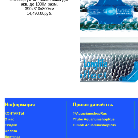
акв. до 1000л разм.
390х310х800мм
14,490.00руб.
Информация
Присоединяйтесь
КОНТАКТЫ
@AquariumshopRus
О нас
YTube AquariumshopRus
Скидки
Tumblr AquariumshopRus
Oплатa
Доставка