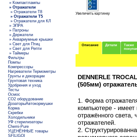
» Компактлампы
» Отражатели
» Отражатели T8
Увеличить картинку
» Отражатели T5
» Отражатели для КЛ
» ЭПРА
» Патроны
» Держатели
» Аквариумные крышки
» Свет для Птиц
Описание
Детали
Также
» Свет для Репти
покупа
» Таймеры
Фильтры
Помпы
Компрессоры
Нагреватели Термометры
DENNERLE TROCAL L
Грунты и декорации
Грунтовая техника
(505мм) отражател
Удобрения и уход
Тесты
Осмос
CO2 оборудование
1. Форма отражател
ДозаторыАвтокормушки
компьютере - имеет
Корма
Скребки
отражённого света,
Холодильники
отражателей.
УФ стерилизаторы
Chemi-Pure
2. Структурированна
УЦЕНЁННЫЕ товары
SFILIGOI