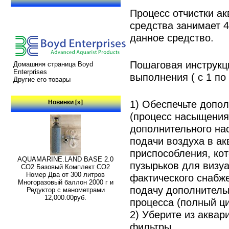
Процесс отчистки а
средства занимает 4
данное средство.
Пошаговая инструкц
Домашняя страница Boyd
Enterprises
выполнения ( с 1 по 
Другие его товары
1) Обеспечьте допо
Новинки [»]
(процесс насыщения
дополнительного на
подачи воздуха в ак
приспособления, ко
AQUAMARINE.LAND BASE 2.0
пузырьков для визуа
СО2 Базовый Комплект СО2
Номер Два от 300 литров
фактического снабж
Многоразовый баллон 2000 г и
подачу дополнитель
Редуктор с манометрами
12,000.00руб.
процесса (полный ци
2) Уберите из аквар
фильтры.