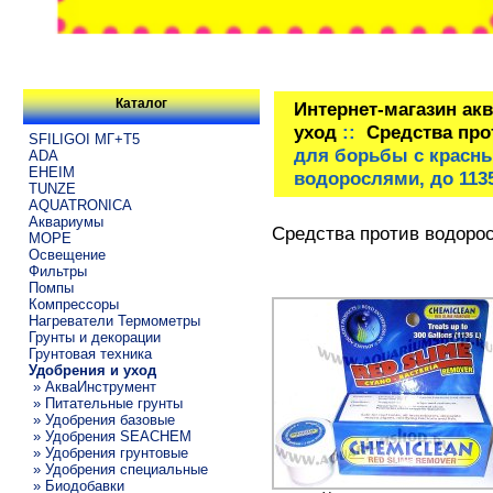
Каталог
Интернет-магазин ак
уход
::
Средства про
SFILIGOI МГ+Т5
для борьбы с красн
ADA
EHEIM
водорослями, до 1135
TUNZE
AQUATRONICA
Аквариумы
Средства против водоро
МОРЕ
Освещение
Фильтры
Помпы
Компрессоры
Нагреватели Термометры
Грунты и декорации
Грунтовая техника
Удобрения и уход
» АкваИнструмент
» Питательные грунты
» Удобрения базовые
» Удобрения SEACHEM
» Удобрения грунтовые
» Удобрения специальные
» Биодобавки