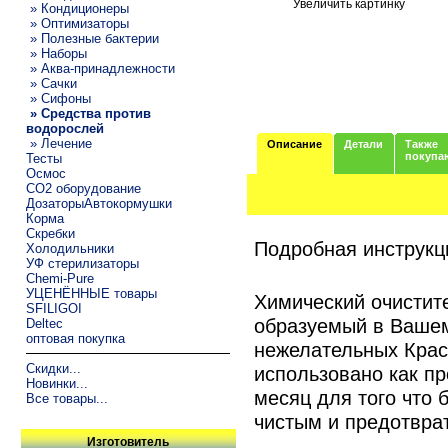
Увеличить картинку
» Кондиционеры
» Оптимизаторы
» Полезные бактерии
» Наборы
» Аква-принадлежности
» Сачки
» Сифоны
» Средства против
водорослей
» Лечение
Описание
Детали
Также
покупа
Тесты
Осмос
CO2 оборудование
ДозаторыАвтокормушки
Корма
Скребки
Подробная инструкци
Холодильники
УФ стерилизаторы
Chemi-Pure
УЦЕНЁННЫЕ товары
Химический очистите
SFILIGOI
образуемый в Вашем 
Deltec
оптовая покупка
нежелательных Крас
Скидки...
использовано как пр
Новинки...
месяц для того что
Все товары...
чистым и предотврат
Изготовитель