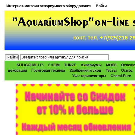
Интернет-магазин аквариумного оборудования
Войти
конт. тел. +7(925)216-
SFILIGOI МГ+Т5
EHEIM
TUNZE
Аквариумы
МОРЕ
Освеще
декорации
Грунтовая техника
Удобрения и уход
Тесты
Осмос
УФ стерилизаторы
Chemi-Pure