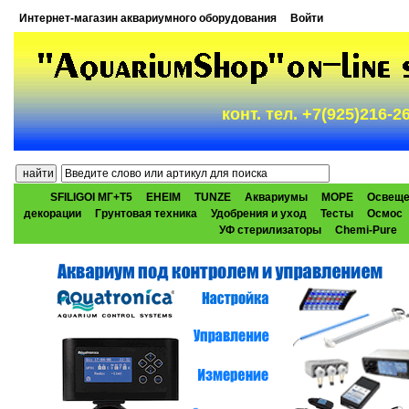
Интернет-магазин аквариумного оборудования
Войти
конт. тел. +7(925)216-
SFILIGOI МГ+Т5
EHEIM
TUNZE
Аквариумы
МОРЕ
Освеще
декорации
Грунтовая техника
Удобрения и уход
Тесты
Осмос
УФ стерилизаторы
Chemi-Pure