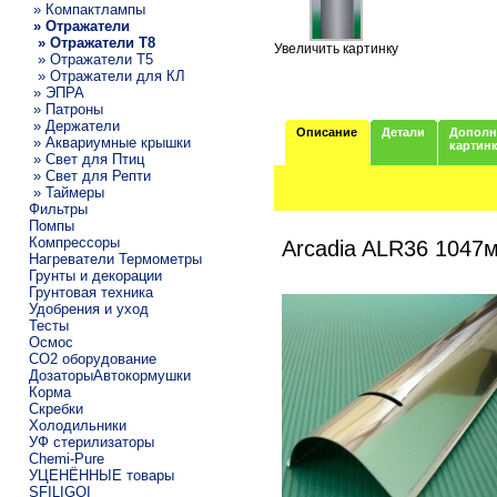
» Компактлампы
» Отражатели
» Отражатели T8
Увеличить картинку
» Отражатели T5
» Отражатели для КЛ
» ЭПРА
» Патроны
» Держатели
Описание
Детали
Дополн
» Аквариумные крышки
картин
» Свет для Птиц
» Свет для Репти
» Таймеры
Фильтры
Помпы
Компрессоры
Arcadia ALR36 1047
Нагреватели Термометры
Грунты и декорации
Грунтовая техника
Удобрения и уход
Тесты
Осмос
CO2 оборудование
ДозаторыАвтокормушки
Корма
Скребки
Холодильники
УФ стерилизаторы
Chemi-Pure
УЦЕНЁННЫЕ товары
SFILIGOI