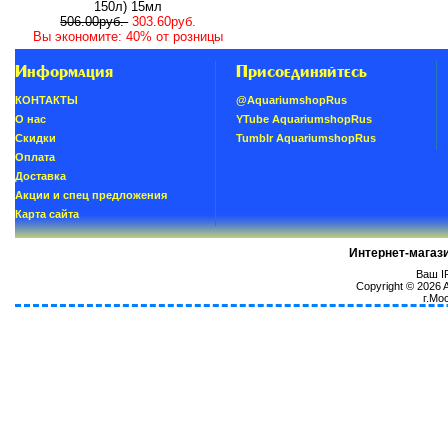
150л) 15мл
506.00руб.
303.60руб.
Вы экономите: 40% от розницы
Информация
Присоединяйтесь
КОНТАКТЫ
@AquariumshopRus
О нас
YTube AquariumshopRus
Скидки
Tumblr AquariumshopRus
Oплатa
Доставка
Акции и спец предложения
Карта сайта
Интернет-магаз
Ваш IP
Copyright © 2026
г.Мо