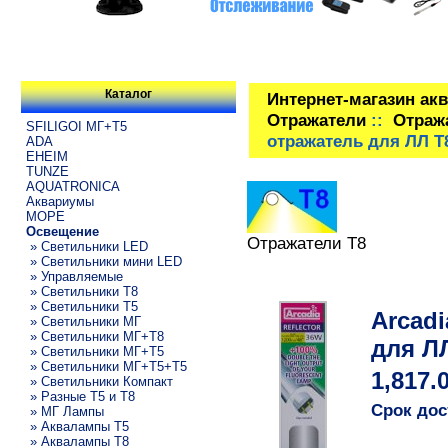
Каталог
Интернет-магазин ак
Отражатели
::
Отраж
SFILIGOI МГ+Т5
отражатель для ЛЛ T
ADA
EHEIM
TUNZE
AQUATRONICA
Аквариумы
МОРЕ
Освещение
Отражатели T8
» Светильники LED
» Светильники мини LED
» Управляемые
» Светильники T8
» Светильники T5
Arcad
» Светильники МГ
» Светильники МГ+T8
для Л
» Светильники МГ+T5
» Светильники МГ+T5+T5
1,817.
» Светильники Компакт
» Разные T5 и T8
Срок дос
» МГ Лампы
» Аквалампы T5
» Аквалампы T8