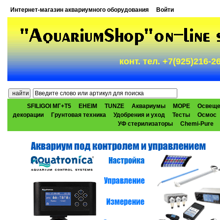
Интернет-магазин аквариумного оборудования
Войти
конт. тел. +7(925)216-
SFILIGOI МГ+Т5
EHEIM
TUNZE
Аквариумы
МОРЕ
Освеще
декорации
Грунтовая техника
Удобрения и уход
Тесты
Осмос
УФ стерилизаторы
Chemi-Pure