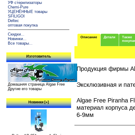
УФ стерилизаторы
Chemi-Pure
УЦЕНЁННЫЕ товары
SFILIGOI
Deltec
оптовая покупка
Скидки...
Описание
Детали
Также
Новинки...
покупа
Все товары...
Изготовитель
Продукция фирмы Al
Эксклюзивная и пат
Домашняя страница Algae Free
Другие его товары
Algae Free Piranha 
Новинки [»]
материал корпуса де
6-9мм