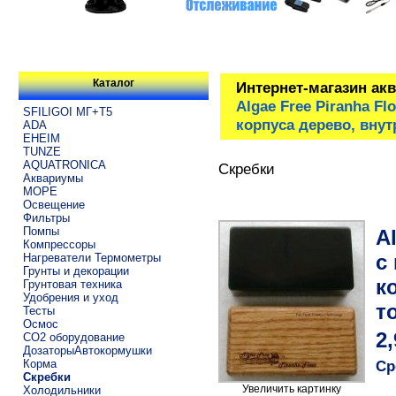
Каталог
Интернет-магазин ак
Algae Free Piranha F
SFILIGOI МГ+Т5
корпуса дерево, внут
ADA
EHEIM
TUNZE
AQUATRONICA
Скребки
Аквариумы
МОРЕ
Освещение
Фильтры
Помпы
A
Компрессоры
с
Нагреватели Термометры
Грунты и декорации
к
Грунтовая техника
Удобрения и уход
т
Тесты
Осмос
2
CO2 оборудование
ДозаторыАвтокормушки
Корма
Ср
Скребки
Увеличить картинку
Холодильники