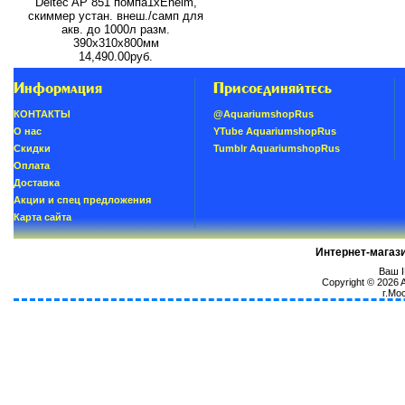
Deltec AP 851 помпа1xEheim,
скиммер устан. внеш./самп для
акв. до 1000л разм.
390х310х800мм
14,490.00руб.
Информация
Присоединяйтесь
КОНТАКТЫ
@AquariumshopRus
О нас
YTube AquariumshopRus
Скидки
Tumblr AquariumshopRus
Oплатa
Доставка
Акции и спец предложения
Карта сайта
Интернет-магаз
Ваш I
Copyright © 2026
г.Мо