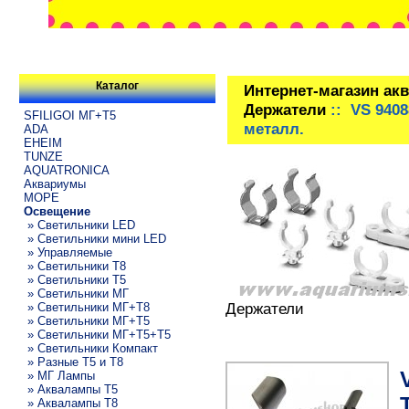
Каталог
Интернет-магазин ак
Держатели
:: VS 9408
SFILIGOI МГ+Т5
металл.
ADA
EHEIM
TUNZE
AQUATRONICA
Аквариумы
МОРЕ
Освещение
» Светильники LED
» Светильники мини LED
» Управляемые
» Светильники T8
» Светильники T5
» Светильники МГ
Держатели
» Светильники МГ+T8
» Светильники МГ+T5
» Светильники МГ+T5+T5
» Светильники Компакт
» Разные T5 и T8
» МГ Лампы
» Аквалампы T5
» Аквалампы T8