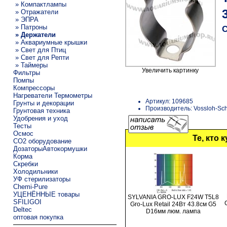
» Компактлампы
» Отражатели
» ЭПРА
» Патроны
С
» Держатели
» Аквариумные крышки
» Свет для Птиц
» Свет для Репти
» Таймеры
Увеличить картинку
Фильтры
Помпы
Компрессоры
Нагреватели Термометры
Артикул: 109685
Грунты и декорации
Производитель: Vossloh-Sc
Грунтовая техника
Удобрения и уход
Тесты
Осмос
Те, кто 
CO2 оборудование
ДозаторыАвтокормушки
Корма
Скребки
Холодильники
УФ стерилизаторы
Chemi-Pure
УЦЕНЁННЫЕ товары
SYLVANIA GRO-LUX F24W T5L8
SFILIGOI
Gro-Lux Retail 24Вт 43.8см G5
Deltec
D16мм люм. лампа
оптовая покупка