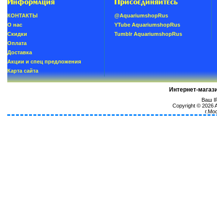
Информация
Присоединяйтесь
КОНТАКТЫ
@AquariumshopRus
О нас
YTube AquariumshopRus
Скидки
Tumblr AquariumshopRus
Oплатa
Доставка
Акции и спец предложения
Карта сайта
Интернет-магаз
Ваш IP
Copyright © 2026
г.Мо