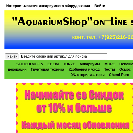
Интернет-магазин аквариумного оборудования
Войти
конт. тел. +7(925)216-
SFILIGOI МГ+Т5
EHEIM
TUNZE
Аквариумы
МОРЕ
Освеще
декорации
Грунтовая техника
Удобрения и уход
Тесты
Осмос
УФ стерилизаторы
Chemi-Pure