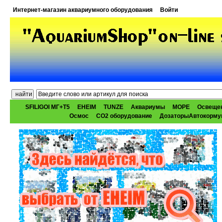
Интернет-магазин аквариумного оборудования
Войти
SFILIGOI МГ+Т5
EHEIM
TUNZE
Аквариумы
МОРЕ
Освеще
Осмос
CO2 оборудование
ДозаторыАвтокорму