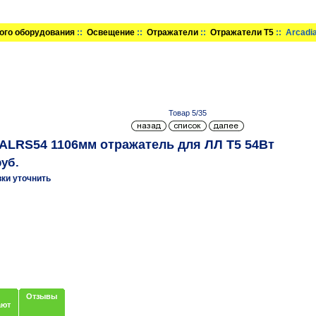
ого оборудования
::
Освещение
::
Отражатели
::
Отражатели T5
:: Arcadi
Товар 5/35
 ALRS54 1106мм отражатель для ЛЛ T5 54Вт
руб.
вки уточнить
Отзывы
ают