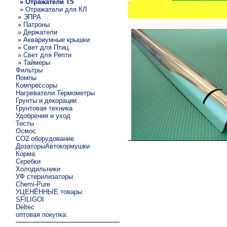
» Отражатели T5
» Отражатели для КЛ
» ЭПРА
» Патроны
» Держатели
» Аквариумные крышки
» Свет для Птиц
» Свет для Репти
» Таймеры
Фильтры
Помпы
Компрессоры
Нагреватели Термометры
Грунты и декорации
Грунтовая техника
Удобрения и уход
Тесты
Осмос
CO2 оборудование
ДозаторыАвтокормушки
Корма
Скребки
Холодильники
УФ стерилизаторы
Chemi-Pure
УЦЕНЁННЫЕ товары
SFILIGOI
Deltec
оптовая покупка