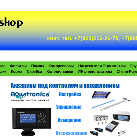
конт. тел. +7(925)216-26-78, +7(
ние
Фильтры
Помпы
Компрессоры
Нагреватели Термометры
Гру
шки
Корма
Скребки
Холодильники
УФ стерилизаторы
Chemi-Pur