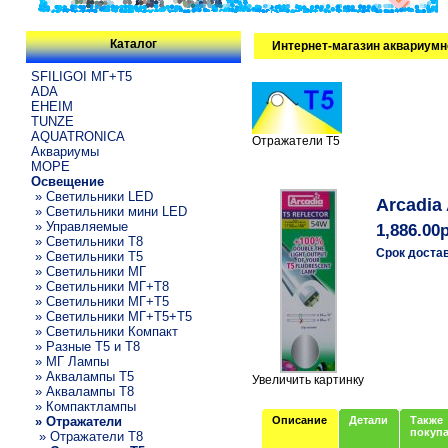
Каталог
Интернет-магазин аквариумн
SFILIGOI МГ+Т5
ADA
EHEIM
TUNZE
AQUATRONICA
Отражатели T5
Аквариумы
МОРЕ
Освещение
» Светильники LED
Arcadia
» Светильники мини LED
» Управляемые
1,886.00
» Светильники T8
Срок доста
» Светильники T5
» Светильники МГ
» Светильники МГ+T8
» Светильники МГ+T5
» Светильники МГ+T5+T5
» Светильники Компакт
» Разные T5 и T8
» МГ Лампы
» Аквалампы T5
Увеличить картинку
» Аквалампы T8
» Компактлампы
» Отражатели
Описание
Детали
Также
покуп
» Отражатели T8