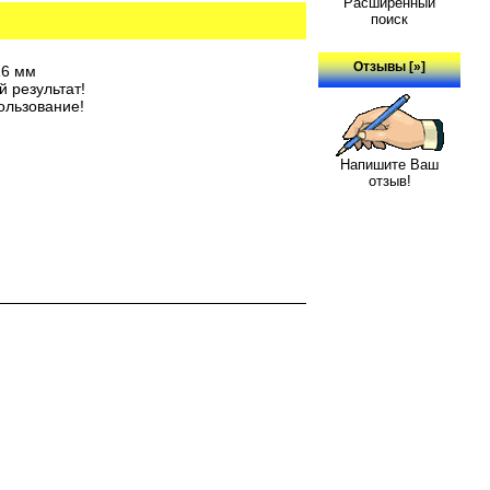
Расширенный
поиск
Отзывы [»]
16 мм
 результат!
ользование!
Напишите Ваш
отзыв!