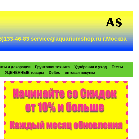
985)133-46-83 service@aquariumshop.ru г.Москва
нты и декорации
Грунтовая техника
Удобрения и уход
Тесты
e
УЦЕНЁННЫЕ товары
Deltec
оптовая покупка