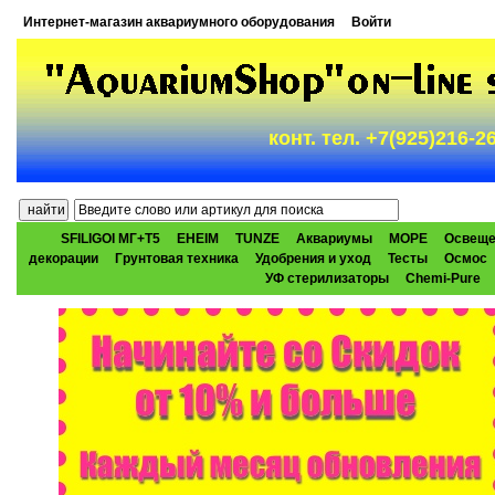
Интернет-магазин аквариумного оборудования
Войти
конт. тел. +7(925)216-
SFILIGOI МГ+Т5
EHEIM
TUNZE
Аквариумы
МОРЕ
Освеще
декорации
Грунтовая техника
Удобрения и уход
Тесты
Осмос
УФ стерилизаторы
Chemi-Pure