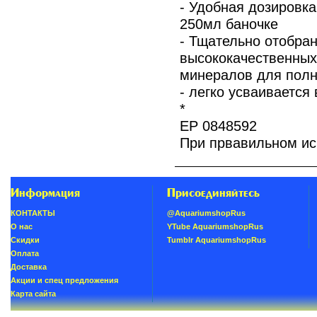
- Удобная дозировк
250мл баночке
- Тщательно отобра
высококачественных
минералов для полн
- легко усваивается
*
EP 0848592
При првавильном ис
Информация
Присоединяйтесь
КОНТАКТЫ
@AquariumshopRus
О нас
YTube AquariumshopRus
Скидки
Tumblr AquariumshopRus
Oплатa
Доставка
Акции и спец предложения
Карта сайта