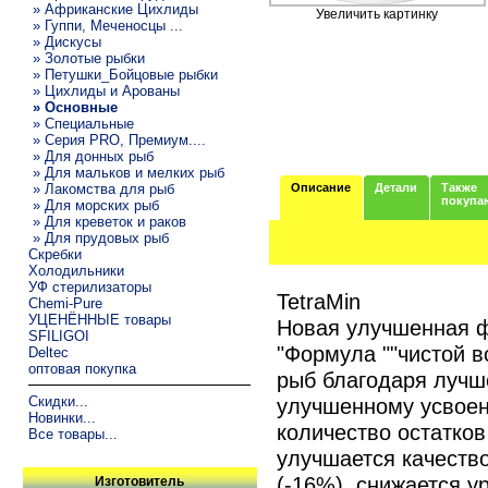
» Африканские Цихлиды
Увеличить картинку
» Гуппи, Меченосцы ...
» Дискусы
» Золотые рыбки
» Петушки_Бойцовые рыбки
» Цихлиды и Арованы
» Основные
» Специальные
» Серия PRO, Премиум....
» Для донных рыб
» Для мальков и мелких рыб
» Лакомства для рыб
Описание
Детали
Также
покупа
» Для морских рыб
» Для креветок и раков
» Для прудовых рыб
Скребки
Холодильники
УФ стерилизаторы
TetraMin
Chemi-Pure
УЦЕНЁННЫЕ товары
Новая улучшенная ф
SFILIGOI
"Формула ""чистой в
Deltec
оптовая покупка
рыб благодаря лучш
Скидки...
улучшенному усвоен
Новинки...
количество остатко
Все товары...
улучшается качество
(-16%), снижается 
Изготовитель