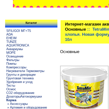
Каталог
Интернет-магазин ак
Основные
:: TetraMi
SFILIGOI МГ+Т5
хлопья. Новая форму
ADA
EHEIM
10л
TUNZE
AQUATRONICA
Аквариумы
Основные
МОРЕ
Освещение
Фильтры
Помпы
Компрессоры
Нагреватели Термометры
Грунты и декорации
Грунтовая техника
Удобрения и уход
Тесты
Осмос
CO2 оборудование
ДозаторыАвтокормушки
Корма
» Аксессуары
» Артемия и оборудование