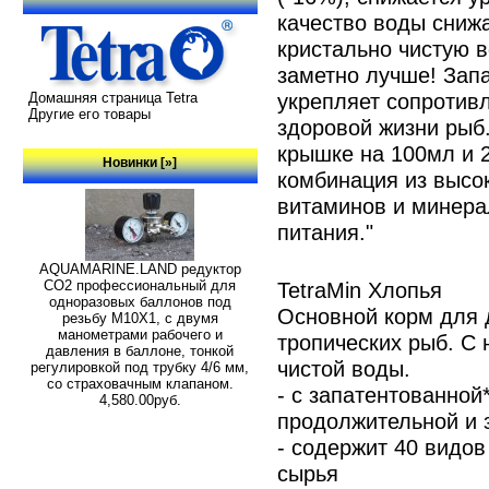
качество воды снижа
кристально чистую в
заметно лучше! Зап
укрепляет сопротивл
Домашняя страница Tetra
Другие его товары
здоровой жизни рыб
крышке на 100мл и 
Новинки [»]
комбинация из высо
витаминов и минера
питания."
AQUAMARINE.LAND редуктор
TetraMin Хлопья
СО2 профессиональный для
одноразовых баллонов под
Основной корм для 
резьбу M10X1, с двумя
манометрами рабочего и
тропических рыб. С
давления в баллоне, тонкой
чистой воды.
регулировкой под трубку 4/6 мм,
со страховачным клапаном.
- с запатентованной
4,580.00руб.
продолжительной и 
- содержит 40 видов
сырья