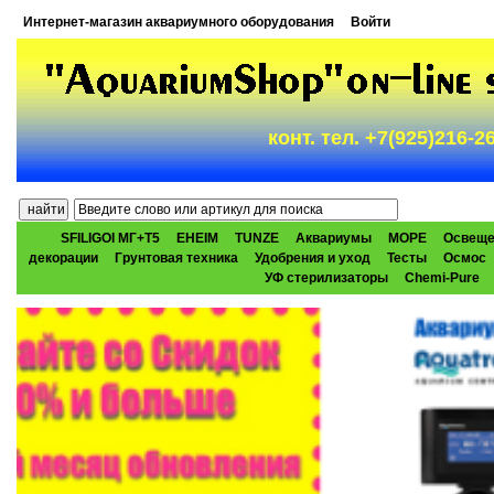
Интернет-магазин аквариумного оборудования
Войти
конт. тел. +7(925)216-
SFILIGOI МГ+Т5
EHEIM
TUNZE
Аквариумы
МОРЕ
Освеще
декорации
Грунтовая техника
Удобрения и уход
Тесты
Осмос
УФ стерилизаторы
Chemi-Pure