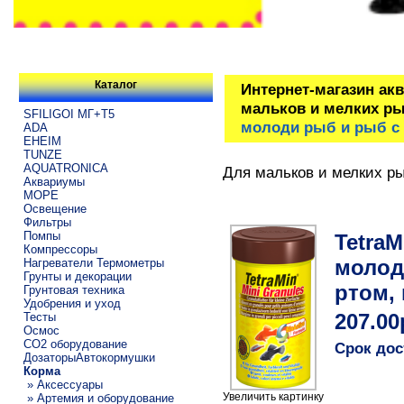
Каталог
Интернет-магазин ак
мальков и мелких р
SFILIGOI МГ+Т5
молоди рыб и рыб с 
ADA
EHEIM
TUNZE
AQUATRONICA
Для мальков и мелких р
Аквариумы
МОРЕ
Освещение
Фильтры
Помпы
TetraM
Компрессоры
молод
Нагреватели Термометры
Грунты и декорации
ртом,
Грунтовая техника
Удобрения и уход
Тесты
207.00
Осмос
CO2 оборудование
Срок дос
ДозаторыАвтокормушки
Корма
» Аксессуары
Увеличить картинку
» Артемия и оборудование