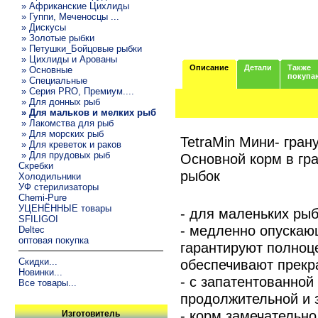
» Африканские Цихлиды
» Гуппи, Меченосцы ...
» Дискусы
» Золотые рыбки
» Петушки_Бойцовые рыбки
» Цихлиды и Арованы
Описание
Детали
Также
» Основные
покупа
» Специальные
» Серия PRO, Премиум....
» Для донных рыб
» Для мальков и мелких рыб
» Лакомства для рыб
» Для морских рыб
TetraMin Мини- гран
» Для креветок и раков
» Для прудовых рыб
Основной корм в гр
Скребки
рыбок
Холодильники
УФ стерилизаторы
Chemi-Pure
УЦЕНЁННЫЕ товары
- для маленьких рыб
SFILIGOI
- медленно опускаю
Deltec
оптовая покупка
гарантируют полноц
обеспечивают прекр
Скидки...
Новинки...
- с запатентованной
Все товары...
продолжительной и 
- корм замечательн
Изготовитель