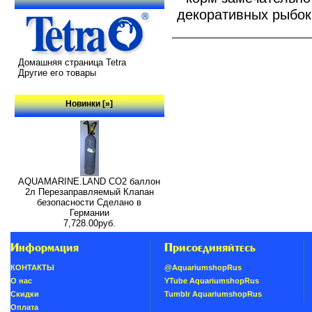
декоративных рыбок
Домашняя страница Tetra
Другие его товары
Новинки [»]
AQUAMARINE.LAND CO2 баллон
2л Перезаправляемый Клапан
безопасности Сделано в
Германии
7,728.00руб.
Информация
Присоединяйтесь
КОНТАКТЫ
@AquariumshopRus
О нас
YTube AquariumshopRus
Скидки
Tumblr AquariumshopRus
Oплатa