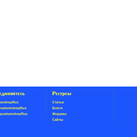
единяйтесь
Ресурсы
umshopRus
Статьи
quariumshopRus
Блоги
AquariumshopRus
Форумы
Сайты