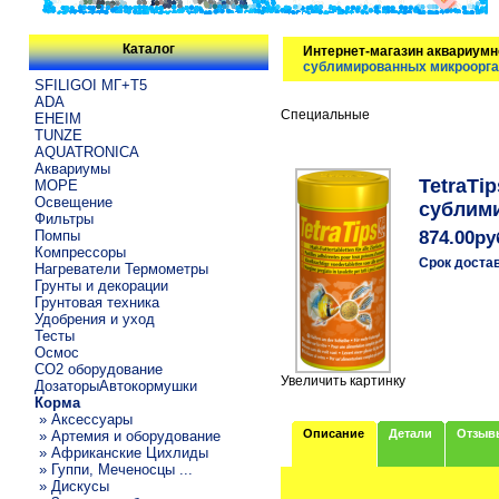
Каталог
Интернет-магазин аквариумн
сублимированных микроорган
SFILIGOI МГ+Т5
ADA
Специальные
EHEIM
TUNZE
AQUATRONICA
Аквариумы
TetraTi
МОРЕ
Освещение
сублими
Фильтры
Помпы
874.00ру
Компрессоры
Срок доста
Нагреватели Термометры
Грунты и декорации
Грунтовая техника
Удобрения и уход
Тесты
Осмос
CO2 оборудование
Увеличить картинку
ДозаторыАвтокормушки
Корма
» Аксессуары
Описание
Детали
Отзыв
» Артемия и оборудование
» Африканские Цихлиды
» Гуппи, Меченосцы ...
» Дискусы