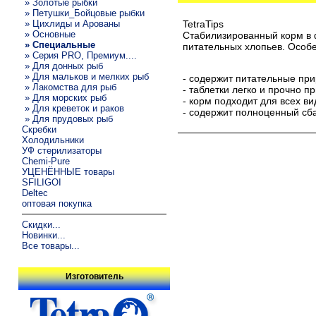
» Золотые рыбки
» Петушки_Бойцовые рыбки
» Цихлиды и Арованы
TetraTips
» Основные
Стабилизированный корм в 
» Специальные
питательных хлопьев. Особе
» Серия PRO, Премиум....
» Для донных рыб
» Для мальков и мелких рыб
- содержит питательные при
» Лакомства для рыб
- таблетки легко и прочно 
» Для морских рыб
- корм подходит для всех в
» Для креветок и раков
- содержит полноценный сб
» Для прудовых рыб
Скребки
Холодильники
УФ стерилизаторы
Chemi-Pure
УЦЕНЁННЫЕ товары
SFILIGOI
Deltec
оптовая покупка
Скидки...
Новинки...
Все товары...
Изготовитель