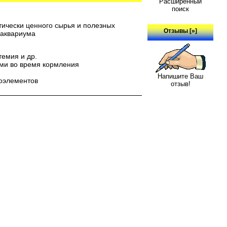
Расширенный
поиск
тически ценного сырья и полезных
Отзывы [»]
 аквариума
темия и др.
бами во время кормления
Напишите Ваш
роэлементов
отзыв!