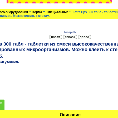
ого оборудования
::
Корма
::
Специальные
:: TetraTips 300 табл - табле
измов. Можно клеить к стеклу.
Товар 6/7
ps 300 табл - таблетки из смеси высококачествен
рованных микроорганизмов. Можно клеить к сте
б.
вки уточнить
ы
Описание