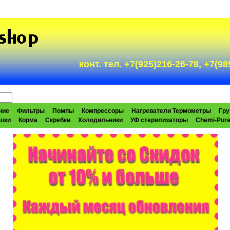
конт. тел. +7(925)216-26-78, +7(
ние
Фильтры
Помпы
Компрессоры
Нагреватели Термометры
Гру
шки
Корма
Скребки
Холодильники
УФ стерилизаторы
Chemi-Pur