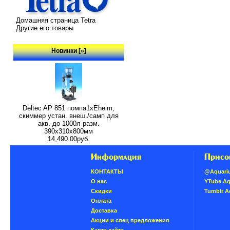
Домашняя страница Tetra
Другие его товары
Новинки [»]
Deltec AP 851 помпа1xEheim,
скиммер устан. внеш./самп для
акв. до 1000л разм.
390х310х800мм
14,490.00руб.
Информация
Присо
КОНТАКТЫ
@Aquari
О нас
YTube A
Скидки
Tumblr 
Oплатa
Доставка
Акции и спец предложения