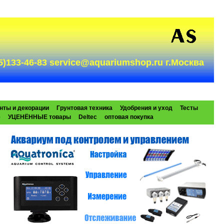
985)133-46-83 service@aquariumshop.ru г.Москва
нты и декорации
Грунтовая техника
Удобрения и уход
Тесты
e
УЦЕНЁННЫЕ товары
Deltec
оптовая покупка