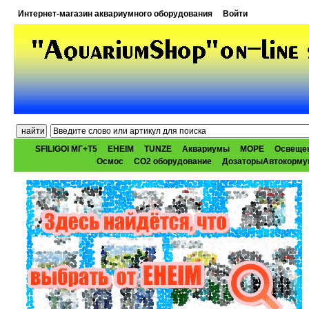
Интернет-магазин аквариумного оборудования
Войти
SFILIGOI МГ+Т5
EHEIM
TUNZE
Аквариумы
МОРЕ
Освеще
Осмос
CO2 оборудование
ДозаторыАвтокорму