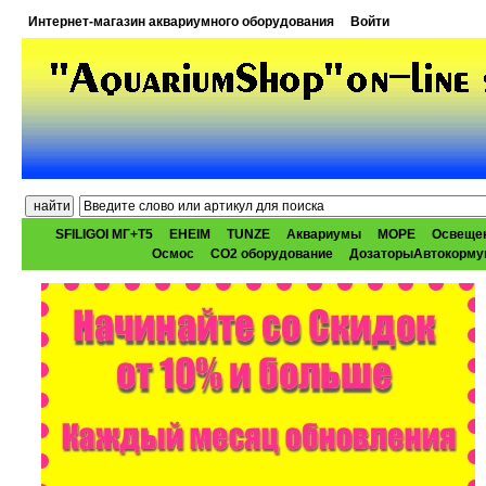
Интернет-магазин аквариумного оборудования
Войти
SFILIGOI МГ+Т5
EHEIM
TUNZE
Аквариумы
МОРЕ
Освеще
Осмос
CO2 оборудование
ДозаторыАвтокорму