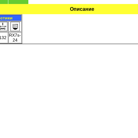
Описание
истики
RX7s-
132
24