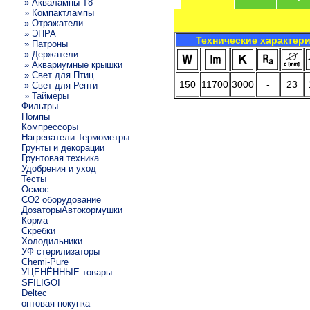
» Аквалампы T8
» Компактлампы
» Отражатели
» ЭПРА
Технические характер
» Патроны
» Держатели
» Аквариумные крышки
» Свет для Птиц
150
11700
3000
-
23
» Свет для Репти
» Таймеры
Фильтры
Помпы
Компрессоры
Нагреватели Термометры
Грунты и декорации
Грунтовая техника
Удобрения и уход
Тесты
Осмос
CO2 оборудование
ДозаторыАвтокормушки
Корма
Скребки
Холодильники
УФ стерилизаторы
Chemi-Pure
УЦЕНЁННЫЕ товары
SFILIGOI
Deltec
оптовая покупка