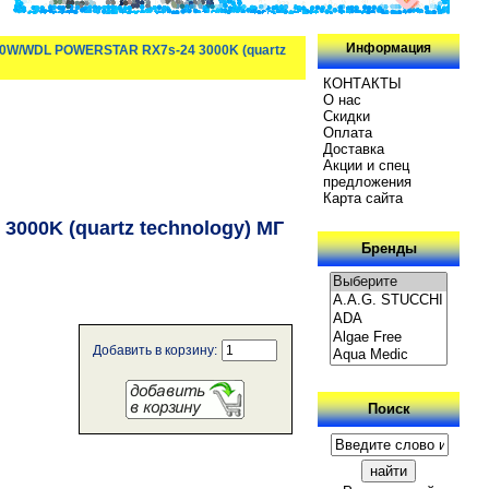
Информация
50W/WDL POWERSTAR RX7s-24 3000K (quartz
КОНТАКТЫ
О нас
Скидки
Oплатa
Доставка
Акции и спец
предложения
Карта сайта
00K (quartz technology) МГ
Бренды
Добавить в корзину:
Поиск