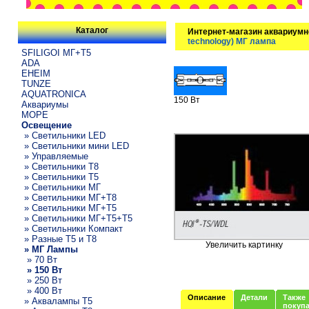
Каталог
Интернет-магазин аквариумн
technology) МГ лампа
SFILIGOI МГ+Т5
ADA
EHEIM
TUNZE
AQUATRONICA
150 Вт
Аквариумы
МОРЕ
Освещение
» Светильники LED
» Светильники мини LED
» Управляемые
» Светильники T8
» Светильники T5
» Светильники МГ
» Светильники МГ+T8
» Светильники МГ+T5
» Светильники МГ+T5+T5
» Светильники Компакт
» Разные T5 и T8
Увеличить картинку
» МГ Лампы
» 70 Вт
» 150 Вт
» 250 Вт
» 400 Вт
Описание
Детали
Также
» Аквалампы T5
покуп