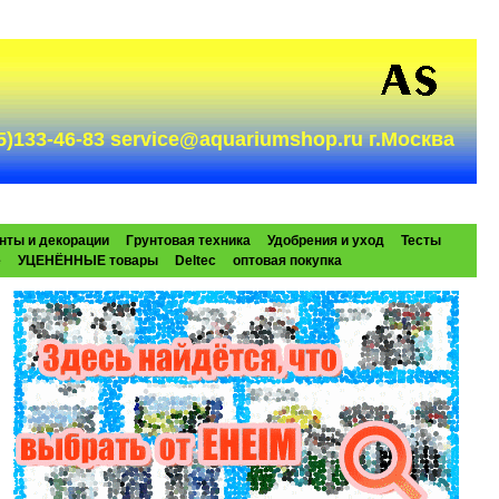
985)133-46-83 service@aquariumshop.ru г.Москва
нты и декорации
Грунтовая техника
Удобрения и уход
Тесты
e
УЦЕНЁННЫЕ товары
Deltec
оптовая покупка