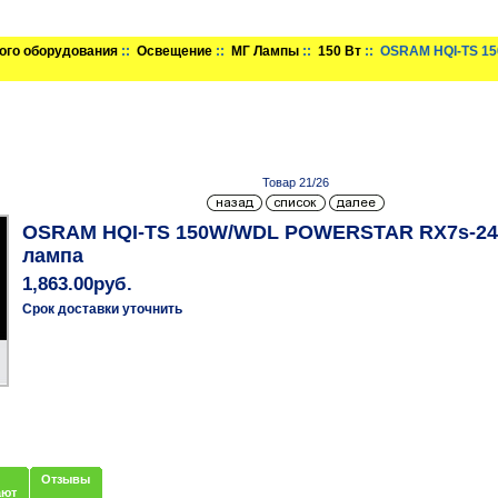
ого оборудования
::
Освещение
::
МГ Лампы
::
150 Вт
:: OSRAM HQI-TS 1
Товар 21/26
OSRAM HQI-TS 150W/WDL POWERSTAR RX7s-24 30
лампа
1,863.00руб.
Срок доставки уточнить
Отзывы
ают