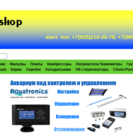
конт. тел. +7(925)216-26-78, +7(
ние
Фильтры
Помпы
Компрессоры
Нагреватели Термометры
Гру
шки
Корма
Скребки
Холодильники
УФ стерилизаторы
Chemi-Pur