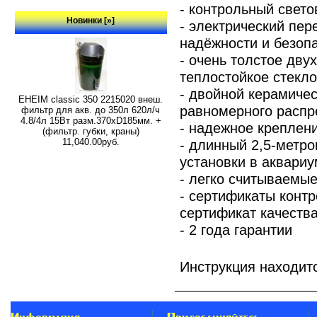
- контрольный свето
Новинки [»]
- электрический пе
надёжности и безоп
- очень толстое дв
теплостойкое стекло 
- двойной керамиче
EHEIM classic 350 2215020 внеш.
равномерного распр
фильтр для акв. до 350л 620л/ч
4.8/4л 15Вт разм.370хD185мм. +
- надежное креплен
(фильтр. губки, краны)
- длинный 2,5-метро
11,040.00руб.
установки в аквари
- легко считываемые
- сертификаты контр
сертификат качеств
- 2 года гарантии
Инструкция находит