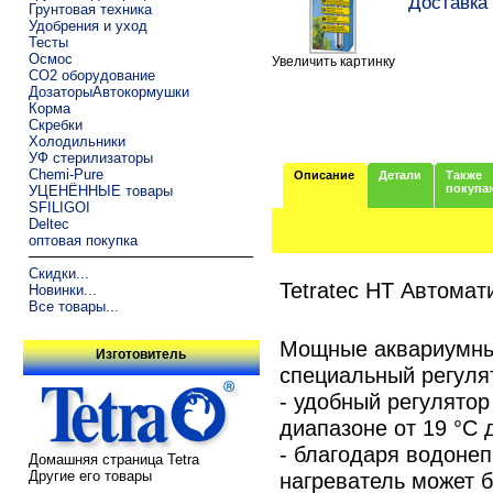
Доставка 
Грунтовая техника
Удобрения и уход
Тесты
Осмос
Увеличить картинку
CO2 оборудование
ДозаторыАвтокормушки
Корма
Скребки
Холодильники
УФ стерилизаторы
Chemi-Pure
Описание
Детали
Также
покупа
УЦЕНЁННЫЕ товары
SFILIGOI
Deltec
оптовая покупка
Скидки...
Tetratec HT Автомат
Новинки...
Все товары...
Мощные аквариумны
Изготовитель
специальный регуля
- удобный регулятор
диапазоне от 19 °C 
- благодаря водоне
Домашняя страница Tetra
нагреватель может 
Другие его товары