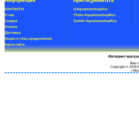
Информация
Присоединяйтесь
КОНТАКТЫ
@AquariumshopRus
О нас
YTube AquariumshopRus
Скидки
Tumblr AquariumshopRus
Oплатa
Доставка
Акции и спец предложения
Карта сайта
Интернет-магаз
Ваш I
Copyright © 2026
г.Мо