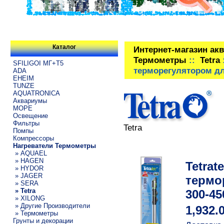
Каталог
Интернет-магазин ак
Термометры
::
Tetra
SFILIGOI МГ+Т5
терморегулятором дл
ADA
EHEIM
TUNZE
AQUATRONICA
Аквариумы
МОРЕ
Освещение
Фильтры
Tetra
Помпы
Компрессоры
Нагреватели Термометры
» AQUAEL
» HAGEN
Tetrat
» HYDOR
» JAGER
термо
» SERA
» Tetra
300-45
» XILONG
» Другие Производители
1,932.
» Термометры
Грунты и декорации