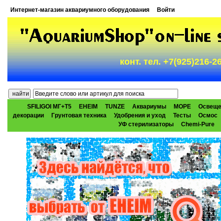
Интернет-магазин аквариумного оборудования
Войти
конт. тел. +7(925)216-
SFILIGOI МГ+Т5
EHEIM
TUNZE
Аквариумы
МОРЕ
Освеще
декорации
Грунтовая техника
Удобрения и уход
Тесты
Осмос
УФ стерилизаторы
Chemi-Pure