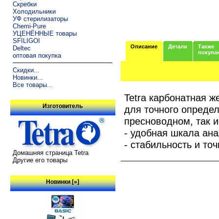
Скребки
Холодильники
УФ стерилизаторы
Chemi-Pure
УЦЕНЁННЫЕ товары
SFILIGOI
Описание
Детали
Также
Deltec
покупа
оптовая покупка
Скидки...
Новинки...
Все товары...
Tetra карбонатная ж
Изготовитель
для точного определ
пресноводном, так 
- удобная шкала ан
- стабильность и то
Домашняя страница Tetra
Другие его товары
Новинки [»]