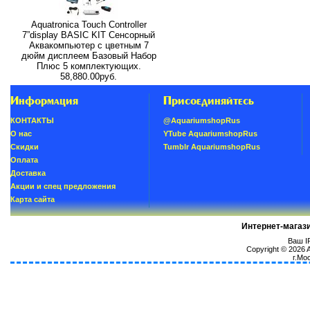
Aquatronica Touch Controller
7”display BASIC KIT Сенсорный
Аквакомпьютер с цветным 7
дюйм дисплеем Базовый Набор
Плюс 5 комплектующих.
58,880.00руб.
Информация
Присоединяйтесь
КОНТАКТЫ
@AquariumshopRus
О нас
YTube AquariumshopRus
Скидки
Tumblr AquariumshopRus
Oплатa
Доставка
Акции и спец предложения
Карта сайта
Интернет-магаз
Ваш IP
Copyright © 2026
г.Мо