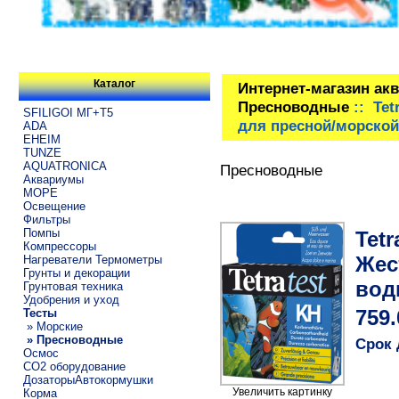
Каталог
Интернет-магазин ак
Пресноводные
:: Tet
SFILIGOI МГ+Т5
для пресной/морско
ADA
EHEIM
TUNZE
AQUATRONICA
Пресноводные
Аквариумы
МОРЕ
Освещение
Фильтры
Помпы
Tet
Компрессоры
Жес
Нагреватели Термометры
Грунты и декорации
вод
Грунтовая техника
Удобрения и уход
Тесты
759.
» Морские
» Пресноводные
Срок 
Осмос
CO2 оборудование
ДозаторыАвтокормушки
Увеличить картинку
Корма