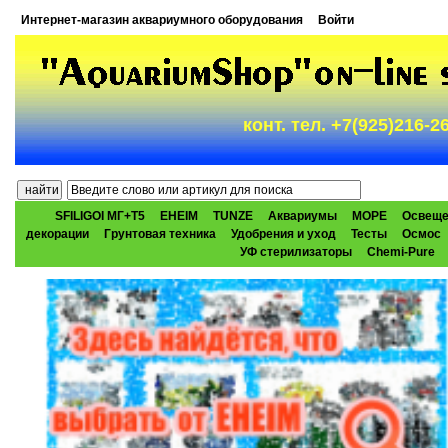
Интернет-магазин аквариумного оборудования
Войти
конт. тел. +7(925)216-
SFILIGOI МГ+Т5
EHEIM
TUNZE
Аквариумы
МОРЕ
Освеще
декорации
Грунтовая техника
Удобрения и уход
Тесты
Осмос
УФ стерилизаторы
Chemi-Pure