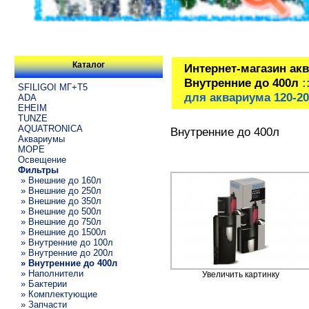
Каталог
Интернет-магазин ак
Внутренние до 400л
:
SFILIGOI МГ+Т5
для аквариума 120-20
ADA
EHEIM
TUNZE
AQUATRONICA
Внутренние до 400л
Аквариумы
МОРЕ
Освещение
Фильтры
» Внешние до 160л
» Внешние до 250л
» Внешние до 350л
» Внешние до 500л
» Внешние до 750л
» Внешние до 1500л
» Внутренние до 100л
» Внутренние до 200л
» Внутренние до 400л
» Наполнители
Увеличить картинку
» Бактерии
» Комплектующие
» Запчасти