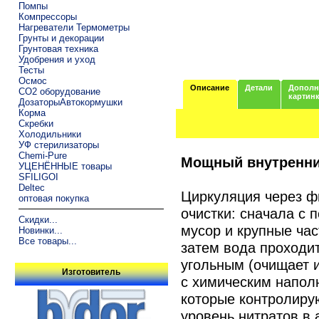
Помпы
Компрессоры
Нагреватели Термометры
Грунты и декорации
Грунтовая техника
Удобрения и уход
Тесты
Осмос
Описание
Детали
Дополн
CO2 оборудование
картин
ДозаторыАвтокормушки
Корма
Скребки
Холодильники
УФ стерилизаторы
Chemi-Pure
Мощный внутренни
УЦЕНЁННЫЕ товары
SFILIGOI
Deltec
Циркуляция через ф
оптовая покупка
очистки: сначала с 
Скидки...
мусор и крупные час
Новинки...
Все товары...
затем вода проходит
угольным (очищает и
Изготовитель
с химическим напол
которые контролирую
уровень нитратов в 