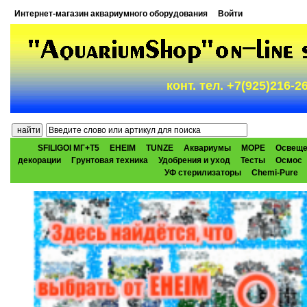
Интернет-магазин аквариумного оборудования
Войти
конт. тел. +7(925)216-
SFILIGOI МГ+Т5
EHEIM
TUNZE
Аквариумы
МОРЕ
Освеще
декорации
Грунтовая техника
Удобрения и уход
Тесты
Осмос
УФ стерилизаторы
Chemi-Pure