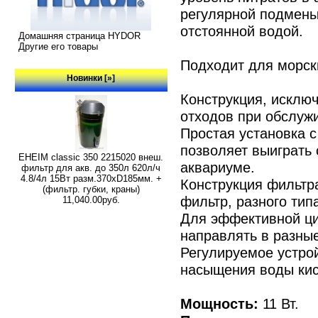
регулярной подмены
отстоянной водой.
Домашняя страница HYDOR
Другие его товары
Подходит для морск
Новинки [»]
Конструкция, исклю
отходов при обслуж
Простая установка с
позволяет выиграть
EHEIM classic 350 2215020 внеш.
аквариуме.
фильтр для акв. до 350л 620л/ч
4.8/4л 15Вт разм.370хD185мм. +
Конструкция фильтр
(фильтр. губки, краны)
фильтр, разного ти
11,040.00руб.
Для эффективной ци
направлять в разны
Регулируемое устро
насыщения воды ки
Мощность:
11 Вт.