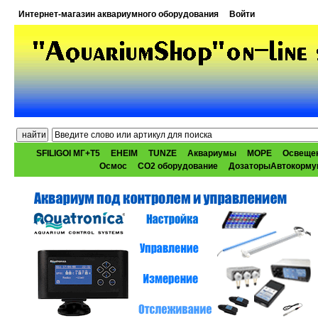
Интернет-магазин аквариумного оборудования
Войти
SFILIGOI МГ+Т5
EHEIM
TUNZE
Аквариумы
МОРЕ
Освеще
Осмос
CO2 оборудование
ДозаторыАвтокорму