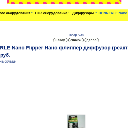
ого оборудования
::
CO2 оборудование
::
Диффузоры
:: DENNERLE Nano 
Товар 8/34
LE Nano Flipper Нано флиппер диффузор (реакт
0руб.
на складе
E