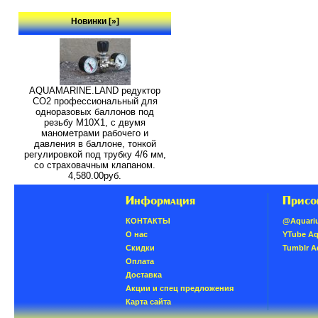
Новинки [»]
AQUAMARINE.LAND редуктор
СО2 профессиональный для
одноразовых баллонов под
резьбу M10X1, с двумя
манометрами рабочего и
давления в баллоне, тонкой
регулировкой под трубку 4/6 мм,
со страховачным клапаном.
4,580.00руб.
Информация
Присо
КОНТАКТЫ
@Aquari
О нас
YTube A
Скидки
Tumblr 
Oплатa
Доставка
Акции и спец предложения
Карта сайта