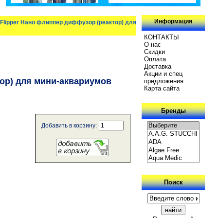
Информация
Flipper Нано флиппер диффузор (реактор) для
КОНТАКТЫ
О нас
Скидки
Oплатa
Доставка
Акции и спец
ор) для мини-аквариумов
предложения
Карта сайта
Бренды
Добавить в корзину:
Поиск