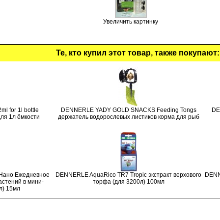
Увеличить картинку
Те, кто купил этот товар, также покупают:
for 1l bottle
DENNERLE YADY GOLD SNACKS Feeding Tongs
DE
ля 1л ёмкости
держатель водорослевых листиков корма для рыб
r Нано Ежедневное
DENNERLE AquaRico TR7 Tropic экстракт верхового
DENN
астений в мини-
торфа (для 3200л) 100мл
л) 15мл