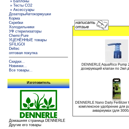
» Баллоны
» Тесты CO2
» Аксессуары
ДозаторыАвтокормушки
Корма
Скребки
Холодильники
УФ стерилизаторы
Chemi-Pure
УЦЕНЁННЫЕ товары
SFILIGOI
Deltec
оптовая покупка
Скидки...
DENNERLE AquaRico Pump 2ml 
Новинки...
дозирующий клапан по 2мл д
Все товары...
Изготовитель
DENNERLE Nano Daily Fertilize
комплексное удобрение для р
аквариумах (для 3000
Домашняя страница DENNERLE
Другие его товары