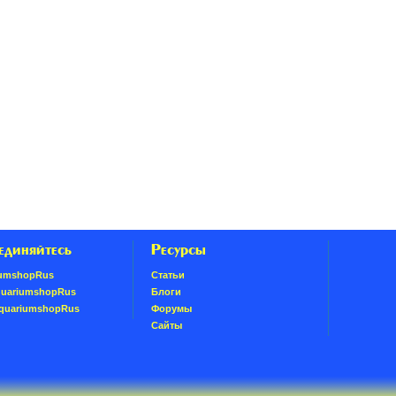
единяйтесь
Ресурсы
umshopRus
Статьи
quariumshopRus
Блоги
AquariumshopRus
Форумы
Сайты