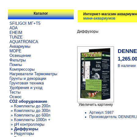
Каталог
Интернет-магазин аквариумн
мини-аквариумов
SFILIGOI МГ+Т5
ADA
Диффузоры
EHEIM
TUNZE
AQUATRONICA
Аквариумы
DENNER
МОРЕ
Освещение
1,265.0
Фильтры
Помпы
В наличии 
Компрессоры
Нагреватели Термометры
Грунты и декорации
Грунтовая техника
Удобрения и уход
Тесты
Осмос
CO2 оборудование
Увеличить картинку
» Комплекты до 200л
» Комплекты до 300л
Артикул: 5987
» Комплекты до 600л
Производитель: DENNERL
» Комплекты 1000л +
» pH контроллеры
» Диффузоры
» Редукторы