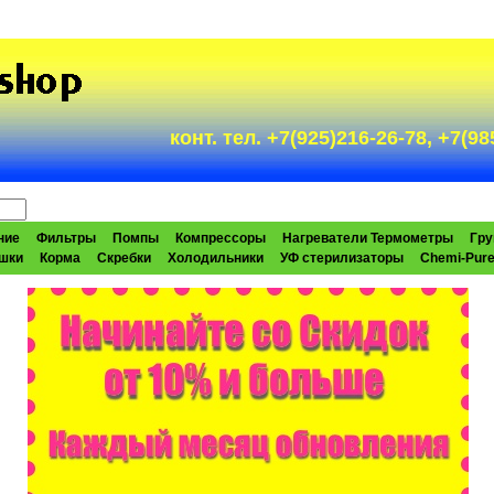
конт. тел. +7(925)216-26-78, +7(
ние
Фильтры
Помпы
Компрессоры
Нагреватели Термометры
Гру
шки
Корма
Скребки
Холодильники
УФ стерилизаторы
Chemi-Pur