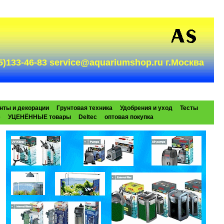
985)133-46-83 service@aquariumshop.ru г.Москва
нты и декорации
Грунтовая техника
Удобрения и уход
Тесты
e
УЦЕНЁННЫЕ товары
Deltec
оптовая покупка