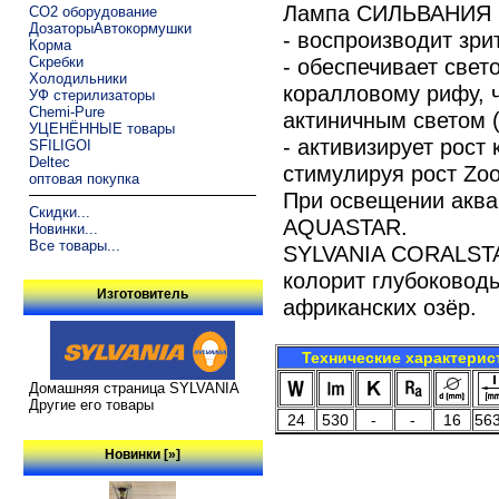
Лампа СИЛЬВАНИЯ
CO2 оборудование
ДозаторыАвтокормушки
- воспроизводит зри
Корма
Скребки
- обеспечивает све
Холодильники
коралловому рифу, 
УФ стерилизаторы
Chemi-Pure
актиничным светом 
УЦЕНЁННЫЕ товары
- активизирует рост
SFILIGOI
Deltec
стимулируя рост Zoo
оптовая покупка
При освещении аква
Скидки...
AQUASTAR.
Новинки...
Все товары...
SYLVANIA CORALSTA
колорит глубоковод
Изготовитель
африканских озёр.
Технические характерис
Домашняя страница SYLVANIA
Другие его товары
24
530
-
-
16
563
Новинки [»]