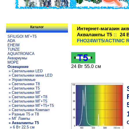
Каталог
Интернет-магазин ак
Аквалампы T5
::
24 
SFILIGOI МГ+Т5
FHO24W/T5/ACTINIC R
ADA
EHEIM
TUNZE
AQUATRONICA
Аквариумы
МОРЕ
24 Вт 55.0 см
Освещение
» Светильники LED
» Светильники мини LED
» Управляемые
» Светильники T8
» Светильники T5
» Светильники МГ
» Светильники МГ+T8
» Светильники МГ+T5
» Светильники МГ+T5+T5
» Светильники Компакт
» Разные T5 и T8
» МГ Лампы
» Аквалампы T5
» 6 Вт 22.5 см