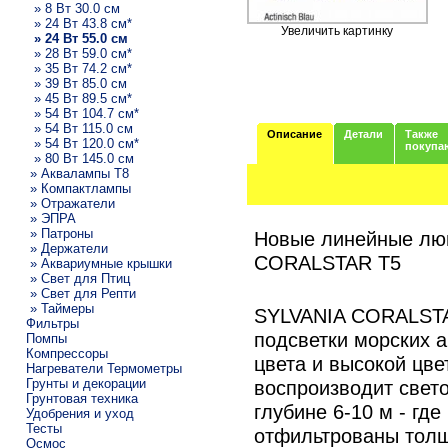
» 8 Вт 30.0 см
» 24 Вт 43.8 см*
Увеличить картинку
» 24 Вт 55.0 см
» 28 Вт 59.0 см*
» 35 Вт 74.2 см*
» 39 Вт 85.0 см
» 45 Вт 89.5 см*
» 54 Вт 104.7 см*
» 54 Вт 115.0 см
Описание
Детали
Также
» 54 Вт 120.0 см*
покупа
» 80 Вт 145.0 см
» Аквалампы T8
» Компактлампы
» Отражатели
» ЭПРА
» Патроны
Новые линейные лю
» Держатели
CORALSTAR T5
» Аквариумные крышки
» Свет для Птиц
» Свет для Репти
» Таймеры
SYLVANIA CORALSTAR
Фильтры
подсветки морских 
Помпы
Компрессоры
цвета и высокой цв
Нагреватели Термометры
Грунты и декорации
воспроизводит свет
Грунтовая техника
глубине 6-10 м - гд
Удобрения и уход
Тесты
отфильтрованы толщ
Осмос