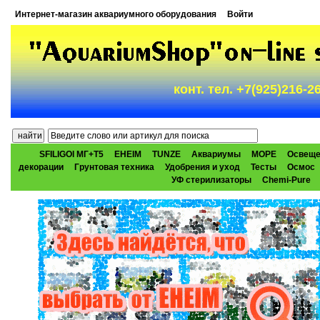
Интернет-магазин аквариумного оборудования
Войти
конт. тел. +7(925)216-
SFILIGOI МГ+Т5
EHEIM
TUNZE
Аквариумы
МОРЕ
Освеще
декорации
Грунтовая техника
Удобрения и уход
Тесты
Осмос
УФ стерилизаторы
Chemi-Pure