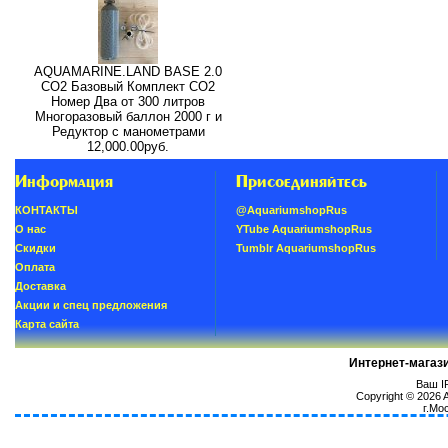
AQUAMARINE.LAND BASE 2.0
СО2 Базовый Комплект СО2
Номер Два от 300 литров
Многоразовый баллон 2000 г и
Редуктор с манометрами
12,000.00руб.
Информация
Присоединяйтесь
КОНТАКТЫ
@AquariumshopRus
О нас
YTube AquariumshopRus
Скидки
Tumblr AquariumshopRus
Oплатa
Доставка
Акции и спец предложения
Карта сайта
Интернет-магаз
Ваш IP
Copyright © 2026
г.Мо