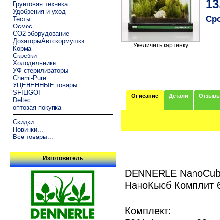
13
Грунтовая техника
Удобрения и уход
Сро
Тесты
Осмос
CO2 оборудование
ДозаторыАвтокормушки
Увеличить картинку
Корма
Скребки
Холодильники
УФ стерилизаторы
Chemi-Pure
УЦЕНЁННЫЕ товары
SFILIGOI
Описание
Детали
Отзыв
Deltec
оптовая покупка
Скидки...
Новинки...
Все товары...
Изготовитель
DENNERLE NanoCube 
НаноКьюб Комплит 6
Комплект: