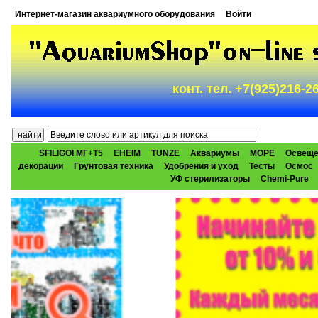
Интернет-магазин аквариумного оборудования
Войти
конт. тел. +7(925)216-
SFILIGOI МГ+Т5
EHEIM
TUNZE
Аквариумы
МОРЕ
Освеще
декорации
Грунтовая техника
Удобрения и уход
Тесты
Осмос
УФ стерилизаторы
Chemi-Pure