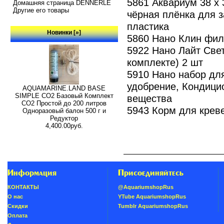
5861 Аквариум 38 x 
Домашняя страница DENNERLE
Другие его товары
чёрная плёнка для з
пластика
Новинки [»]
5860 Нано Клин фил
5922 Нано Лайт Свет
комплекте) 2 шт
5910 Нано набор дл
удобрение, Кондици
AQUAMARINE.LAND BASE
SIMPLE СО2 Базовый Комплект
вещества
СО2 Простой до 200 литров
5943 Корм для креве
Одноразовый балон 500 г и
Редуктор
4,400.00руб.
Информация
Присоединяйтесь
КОНТАКТЫ
@AquariumshopRus
О нас
YTube AquariumshopRus
Скидки
Tumblr AquariumshopRus
Oплатa