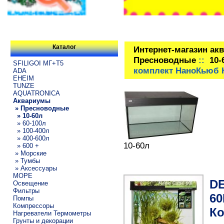
Каталог
Интернет-магазин ак
Пресноводные
::
10-
SFILIGOI МГ+Т5
комплект НаноКьюб 
ADA
EHEIM
TUNZE
AQUATRONICA
Аквариумы
» Пресноводные
» 10-60л
» 60-100л
» 100-400л
» 400-600л
10-60л
» 600 +
» Морские
» Тумбы
» Аксессуары
МОРЕ
DE
Освещение
Фильтры
60
Помпы
Компрессоры
Ко
Нагреватели Термометры
Грунты и декорации