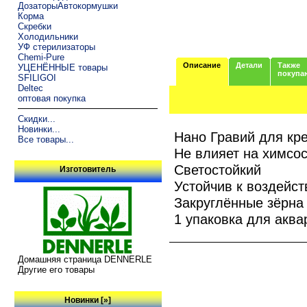
ДозаторыАвтокормушки
Корма
Скребки
Холодильники
УФ стерилизаторы
Chemi-Pure
Описание
Детали
Также
УЦЕНЁННЫЕ товары
покупа
SFILIGOI
Deltec
оптовая покупка
Скидки...
Новинки...
Нано Гравий для кре
Все товары...
Не влияет на химсо
Светостойкий
Изготовитель
Устойчив к воздейс
Закруглённые зёрна
1 упаковка для аква
Домашняя страница DENNERLE
Другие его товары
Новинки [»]