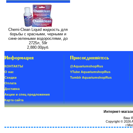
Chemi-Clean Liquid жидкость для
борьбы с красными, черными и
сине-зелеными водорослями, до
2725л, 59г
2,880.00руб.
Информация
Присоединяйтесь
КОНТАКТЫ
@AquariumshopRus
О нас
YTube AquariumshopRus
Скидки
Tumblr AquariumshopRus
Oплатa
Доставка
Акции и спец предложения
Карта сайта
Интернет-магаз
Ваш IP
Copyright © 2026
г.Мо