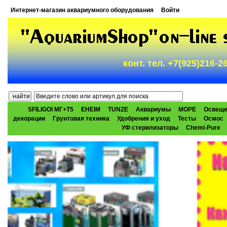
Интернет-магазин аквариумного оборудования
Войти
конт. тел. +7(925)216-
SFILIGOI МГ+Т5
EHEIM
TUNZE
Аквариумы
МОРЕ
Освеще
декорации
Грунтовая техника
Удобрения и уход
Тесты
Осмос
УФ стерилизаторы
Chemi-Pure