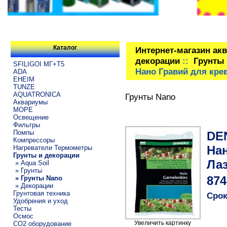
Каталог
Интернет-магазин ак
декорации
::
Грунты
SFILIGOI МГ+Т5
Нано Гравий для крев
ADA
EHEIM
TUNZE
AQUATRONICA
Грунты Nano
Аквариумы
МОРЕ
Освещение
Фильтры
Помпы
DE
Компрессоры
Нан
Нагреватели Термометры
Грунты и декорации
Лаз
» Aqua Soil
» Грунты
» Грунты Nano
874
» Декорации
Грунтовая техника
Срок
Удобрения и уход
Тесты
Осмос
Увеличить картинку
CO2 оборудование