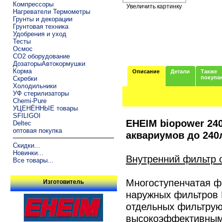
Компрессоры
Увеличить картинку
Нагреватели Термометры
Грунты и декорации
Грунтовая техника
Удобрения и уход
Тесты
Осмос
CO2 оборудование
ДозаторыАвтокормушки
Корма
Описание
Детали
Также
покупа
Скребки
Холодильники
УФ стерилизаторы
Chemi-Pure
УЦЕНЁННЫЕ товары
SFILIGOI
EHEIM biopower 24
Deltec
оптовая покупка
аквариумов до 240л
Скидки...
Новинки...
Внутренний фильтр о
Все товары...
Многоступенчатая ф
Изготовитель
наружных фильтров 
отдельных фильтрую
высокоэффективным