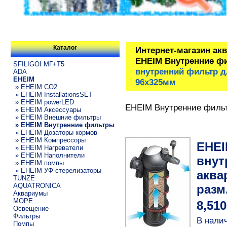
Каталог
Интернет-магазин ак
EHEIM Внутренние ф
SFILIGOI МГ+Т5
внутренний фильтр дл
ADA
EHEIM
96x325мм
» EHEIM CO2
» EHEIM InstallationsSET
» EHEIM powerLED
EHEIM Внутренние филь
» EHEIM Аксессуары
» EHEIM Внешние фильтры
» EHEIM Внутренние фильтры
» EHEIM Дозаторы кормов
» EHEIM Компрессоры
EHEI
» EHEIM Нагреватели
» EHEIM Наполнители
внут
» EHEIM помпы
» EHEIM УФ стерелизаторы
аква
TUNZE
AQUATRONICA
разм
Аквариумы
МОРЕ
8,510
Освещение
Фильтры
В нали
Помпы