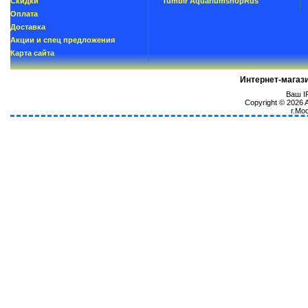
Скидки
Tumblr AquariumshopRus
Oплатa
Доставка
Акции и спец предложения
Карта сайта
Интернет-магаз
Ваш IP
Copyright © 2026
г.Мо