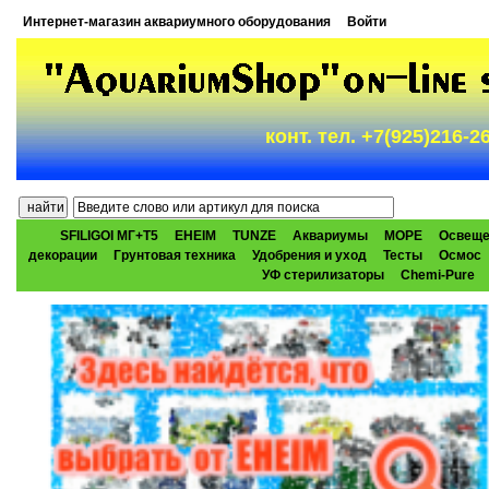
Интернет-магазин аквариумного оборудования
Войти
конт. тел. +7(925)216-
SFILIGOI МГ+Т5
EHEIM
TUNZE
Аквариумы
МОРЕ
Освеще
декорации
Грунтовая техника
Удобрения и уход
Тесты
Осмос
УФ стерилизаторы
Chemi-Pure