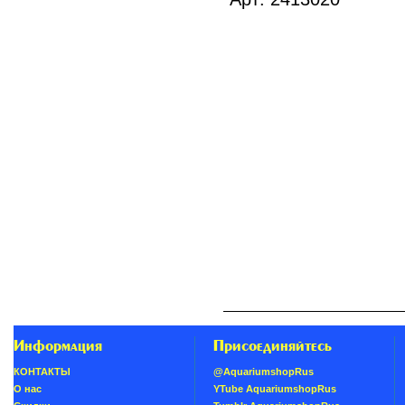
Информация
Присоединяйтесь
КОНТАКТЫ
@AquariumshopRus
О нас
YTube AquariumshopRus