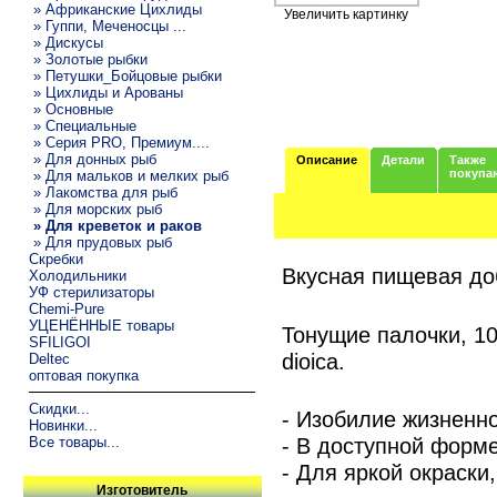
» Африканские Цихлиды
Увеличить картинку
» Гуппи, Меченосцы ...
» Дискусы
» Золотые рыбки
» Петушки_Бойцовые рыбки
» Цихлиды и Арованы
» Основные
» Специальные
» Серия PRO, Премиум....
» Для донных рыб
Описание
Детали
Также
покупа
» Для мальков и мелких рыб
» Лакомства для рыб
» Для морских рыб
» Для креветок и раков
» Для прудовых рыб
Скребки
Вкусная пищевая до
Холодильники
УФ стерилизаторы
Chemi-Pure
УЦЕНЁННЫЕ товары
Тонущие палочки, 10
SFILIGOI
dioica.
Deltec
оптовая покупка
Скидки...
- Изобилие жизненн
Новинки...
- В доступной форм
Все товары...
- Для яркой окраски
Изготовитель