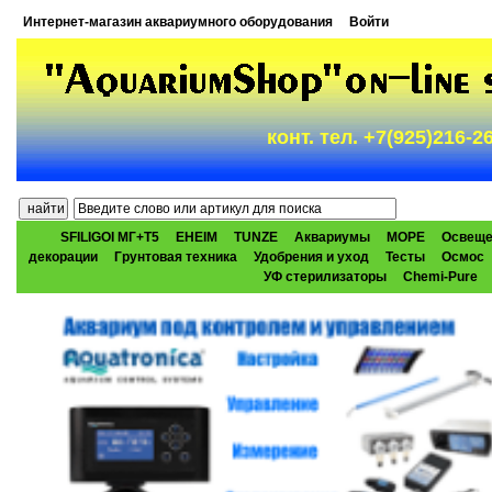
Интернет-магазин аквариумного оборудования
Войти
конт. тел. +7(925)216-
SFILIGOI МГ+Т5
EHEIM
TUNZE
Аквариумы
МОРЕ
Освеще
декорации
Грунтовая техника
Удобрения и уход
Тесты
Осмос
УФ стерилизаторы
Chemi-Pure