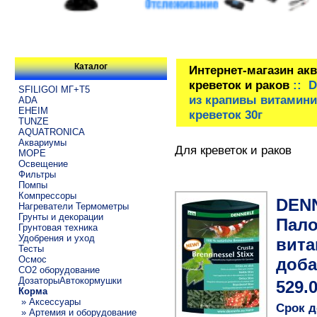
Каталог
Интернет-магазин ак
креветок и раков
:: D
SFILIGOI МГ+Т5
из крапивы витамини
ADA
EHEIM
креветок 30г
TUNZE
AQUATRONICA
Аквариумы
Для креветок и раков
МОРЕ
Освещение
Фильтры
Помпы
Компрессоры
DENN
Нагреватели Термометры
Грунты и декорации
Пало
Грунтовая техника
Удобрения и уход
вита
Тесты
Осмос
доба
CO2 оборудование
ДозаторыАвтокормушки
529.
Корма
» Аксессуары
Срок д
» Артемия и оборудование