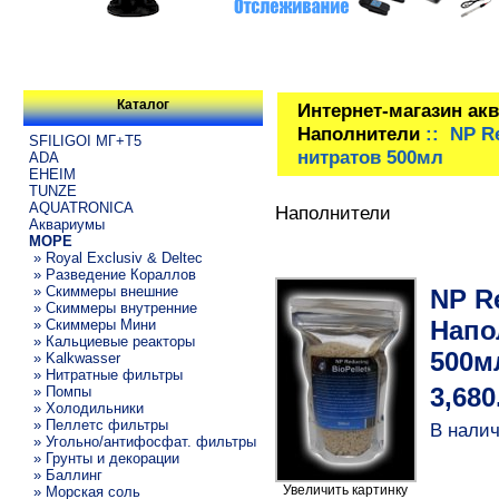
Каталог
Интернет-магазин ак
Наполнители
:: NP R
SFILIGOI МГ+Т5
нитратов 500мл
ADA
EHEIM
TUNZE
AQUATRONICA
Наполнители
Аквариумы
МОРЕ
» Royal Exclusiv & Deltec
» Разведение Кораллов
» Скиммеры внешние
NP Re
» Скиммеры внутренние
Напо
» Скиммеры Мини
» Кальциевые реакторы
500м
» Kalkwasser
» Нитратные фильтры
» Помпы
3,680
» Холодильники
» Пеллетс фильтры
В налич
» Угольно/антифосфат. фильтры
» Грунты и декорации
» Баллинг
Увеличить картинку
» Морская соль