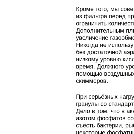
Кроме того, мы сов
из фильтра перед п
ограничить количест
Дополнительным плю
увеличение газообм
Никогда не используй
без достаточной аэр
низкому уровню кисл
время. Должного ур
помощью воздушных
скиммеров.
При серьёзных нагр
гранулы со стандар
Дело в том, что в а
азотом фосфатов со
съесть бактерии, р
некоторые фосфатн