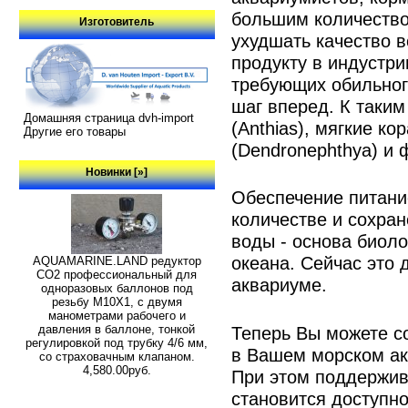
большим количество
Изготовитель
ухудшать качество 
продукту в индустр
требующих обильног
шаг вперед. К таки
Домашняя страница dvh-import
(Anthias), мягкие к
Другие его товары
(Dendronephthya) и 
Новинки [»]
Обеспечение питани
количестве и сохран
воды - основа биоло
океана. Сейчас это
AQUAMARINE.LAND редуктор
СО2 профессиональный для
аквариуме.
одноразовых баллонов под
резьбу M10X1, с двумя
манометрами рабочего и
давления в баллоне, тонкой
Теперь Вы можете с
регулировкой под трубку 4/6 мм,
в Вашем морском ак
со страховачным клапаном.
4,580.00руб.
При этом поддержив
становится доступно