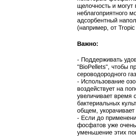
щелочность и могут 
неблагоприятного м
адсорбентный напол
(например, от Tropic M
Важно:
- Поддерживать удо
"BioPellets", чтобы 
сероводородного газ
- Использование озо
воздействует на попо
увеличивает время 
бактериальных культ
общем, укорачивает
- Если до применения
фосфатов уже очень 
уменьшение этих по