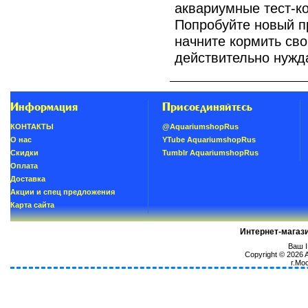
аквариумные тест-к
Попробуйте новый про
начните кормить сво
действительно нужд
Информация
Присоединяйтесь
КОНТАКТЫ
@AquariumshopRus
О нас
YTube AquariumshopRus
Скидки
Tumblr AquariumshopRus
Oплатa
Доставка
Акции и спец предложения
Карта сайта
Интернет-магаз
Ваш I
Copyright © 2026
г.Мо