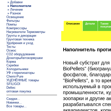
» Добавки
» Наполнители
» Лечение
» Разное
Освещение
Фильтры
Описание
Детали
Также
Помпы
покупа
Компрессоры
Нагреватели Термометры
Грунты и декорации
Грунтовая техника
Удобрения и уход
Тесты
Наполнитель против
Осмос
CO2 оборудование
ДозаторыАвтокормушки
Корма
Новый субстрат для 
Скребки
BioPellets" (биогра
Холодильники
УФ стерилизаторы
фосфатов, благодар
Chemi-Pure
"BioPellets", в то в
УЦЕНЁННЫЕ товары
SFILIGOI
используемый в про
Deltec
оптовая покупка
промышленности, ку
зоопарки и другие а
Скидки...
Новинки...
разрабатывался спе
Все товары...
аквариумистов, кор