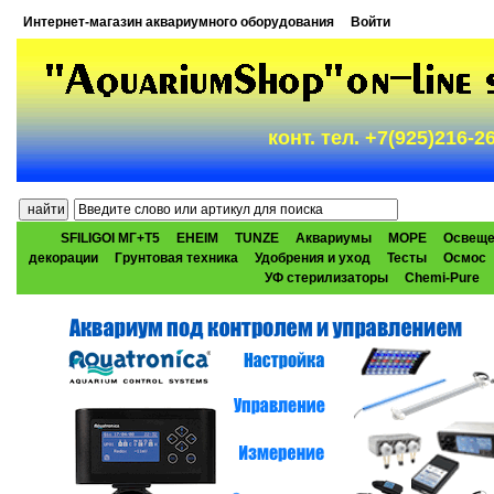
Интернет-магазин аквариумного оборудования
Войти
конт. тел. +7(925)216-
SFILIGOI МГ+Т5
EHEIM
TUNZE
Аквариумы
МОРЕ
Освеще
декорации
Грунтовая техника
Удобрения и уход
Тесты
Осмос
УФ стерилизаторы
Chemi-Pure