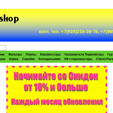
конт. тел. +7(925)216-26-78, +7(
ние
Фильтры
Помпы
Компрессоры
Нагреватели Термометры
Гру
шки
Корма
Скребки
Холодильники
УФ стерилизаторы
Chemi-Pur