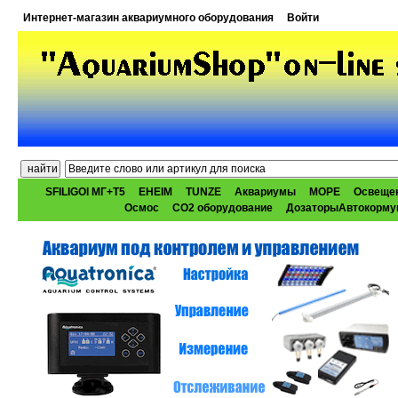
Интернет-магазин аквариумного оборудования
Войти
SFILIGOI МГ+Т5
EHEIM
TUNZE
Аквариумы
МОРЕ
Освеще
Осмос
CO2 оборудование
ДозаторыАвтокорму