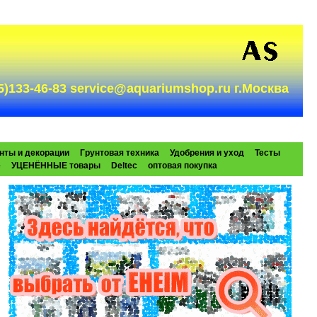
985)133-46-83 service@aquariumshop.ru г.Москва
нты и декорации
Грунтовая техника
Удобрения и уход
Тесты
e
УЦЕНЁННЫЕ товары
Deltec
оптовая покупка