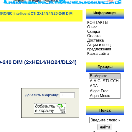
Информация
ONIC Intelligent QTi 2X14/24/220-240 DIM
КОНТАКТЫ
О нас
Скидки
Oплатa
Доставка
Акции и спец
предложения
Карта сайта
0-240 DIM (2xHE14/HO24/DL24)
Бренды
Добавить в корзину:
Поиск