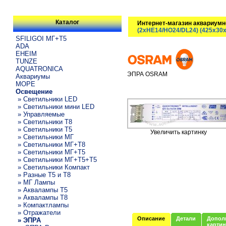
Каталог
Интернет-магазин аквариумн
(2xHE14/HO24/DL24) (425x30
SFILIGOI МГ+Т5
ADA
EHEIM
TUNZE
AQUATRONICA
ЭПРА OSRAM
Аквариумы
МОРЕ
Освещение
» Светильники LED
» Светильники мини LED
» Управляемые
» Светильники T8
» Светильники T5
Увеличить картинку
» Светильники МГ
» Светильники МГ+T8
» Светильники МГ+T5
» Светильники МГ+T5+T5
» Светильники Компакт
» Разные T5 и T8
» МГ Лампы
» Аквалампы T5
» Аквалампы T8
» Компактлампы
» Отражатели
Описание
Детали
Допол
» ЭПРА
карти