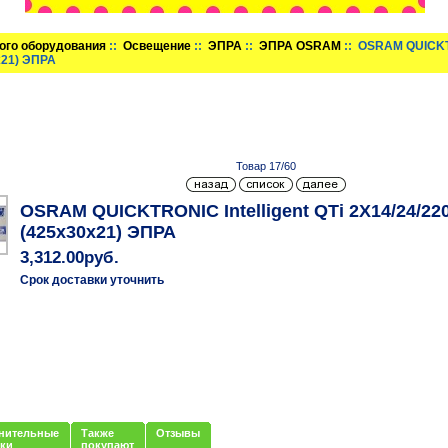
ого оборудования
::
Освещение
::
ЭПРА
::
ЭПРА OSRAM
:: OSRAM QUICKTR
x21) ЭПРА
Товар 17/60
OSRAM QUICKTRONIC Intelligent QTi 2X14/24/22
(425x30x21) ЭПРА
3,312.00руб.
Срок доставки уточнить
нительные
Также
Отзывы
нки
покупают