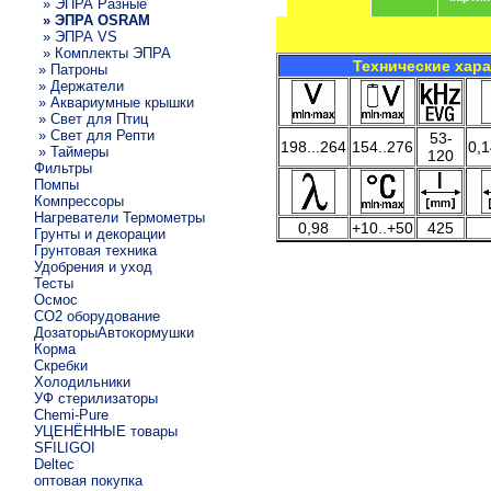
» ЭПРА Разные
» ЭПРА OSRAM
» ЭПРА VS
» Комплекты ЭПРА
Технические хар
» Патроны
» Держатели
» Аквариумные крышки
» Свет для Птиц
» Свет для Репти
53-
198...264
154..276
0,1
» Таймеры
120
Фильтры
Помпы
Компрессоры
Нагреватели Термометры
0,98
+10..+50
425
Грунты и декорации
Грунтовая техника
Удобрения и уход
Тесты
Осмос
CO2 оборудование
ДозаторыАвтокормушки
Корма
Скребки
Холодильники
УФ стерилизаторы
Chemi-Pure
УЦЕНЁННЫЕ товары
SFILIGOI
Deltec
оптовая покупка