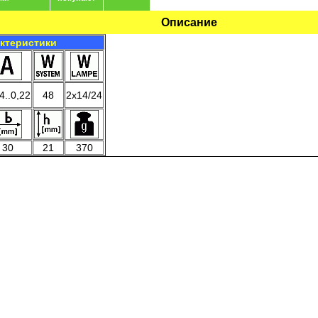
Описание
актеристики
4..0,22
48
2x14/24
30
21
370