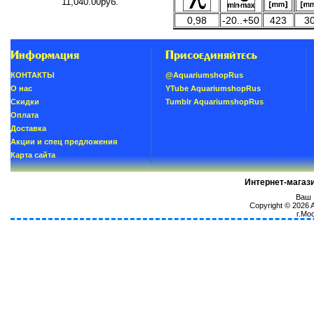
11,040.00руб.
0,98
-20..+50
423
3
Информация
Присоединяйтесь
КОНТАКТЫ
@AquariumshopRus
О нас
YTube AquariumshopRus
Скидки
Tumblr AquariumshopRus
Oплатa
Доставка
Акции и спец предложения
Карта сайта
Интернет-магаз
Ваш I
Copyright © 2026
г.Мо