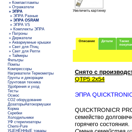
» Компактлампы
» Отражатели
Увеличить картинку
» ЭПРА
» ЭПРА Разные
» ЭПРА OSRAM
» ЭПРА VS
» Комплекты ЭПРА
» Патроны
» Держатели
Описание
Детали
Также
» Аквариумные крышки
покупа
» Свет для Птиц
» Свет для Репти
» Таймеры
Фильтры
Помпы
Компрессоры
Снято с производс
Нагреватели Термометры
Грунты и декорации
QTP5 2x54
Грунтовая техника
Удобрения и уход
Тесты
ЭПРА QUICKTRONI
Осмос
CO2 оборудование
ДозаторыАвтокормушки
Корма
QUICKTRONICR PRO
Скребки
семейство долговеч
Холодильники
УФ стерилизаторы
горячего состояния.
Chemi-Pure
Смена семейства из
УЦЕНЁННЫЕ товары