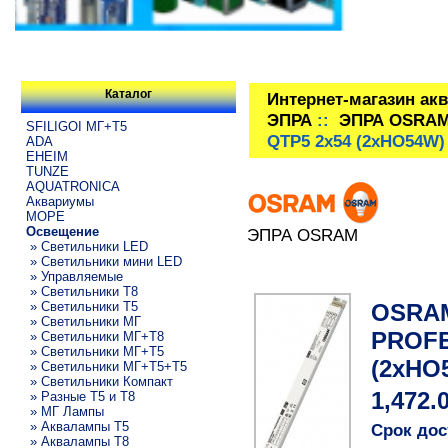
Каталог
Интернет-магазин ак
ЭПРА
::
ЭПРА OSRA
SFILIGOI МГ+Т5
QTP5 2x54 (2xHO54W) 
ADA
EHEIM
TUNZE
AQUATRONICA
Аквариумы
МОРЕ
Освещение
ЭПРА OSRAM
» Светильники LED
» Светильники мини LED
» Управляемые
» Светильники T8
OSRA
» Светильники T5
» Светильники МГ
PROFE
» Светильники МГ+T8
» Светильники МГ+T5
(2xHO
» Светильники МГ+T5+T5
» Светильники Компакт
1,472.
» Разные T5 и T8
» МГ Лампы
» Аквалампы T5
Срок дос
» Аквалампы T8