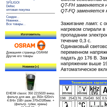
SFILIGOI
QT-FH заменяется 
Deltec
оптовая покупка
QT-FQ заменяется 
Скидки...
Новинки...
Зажигание ламп: с 
Все товары...
нагревом спирали в 
пропадании электрос
Изготовитель
течение 0,3 с.
Одинаковый светово
переменном напряже
Домашняя страница OSRAM
Другие его товары
падать до 176 В. З
напряжении выше 19
Новинки [»]
Автоматическое вкл
Технические характ
EHEIM classic 350 2215020 внеш.
фильтр для акв. до 350л 620л/ч
198...254
176..254
40..50
0,
4.8/4л 15Вт разм.370хD185мм. +
(фильтр. губки, краны)