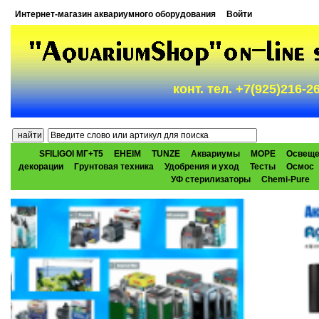
Интернет-магазин аквариумного оборудования
Войти
конт. тел. +7(925)216-
SFILIGOI МГ+Т5
EHEIM
TUNZE
Аквариумы
МОРЕ
Освеще
декорации
Грунтовая техника
Удобрения и уход
Тесты
Осмос
УФ стерилизаторы
Chemi-Pure