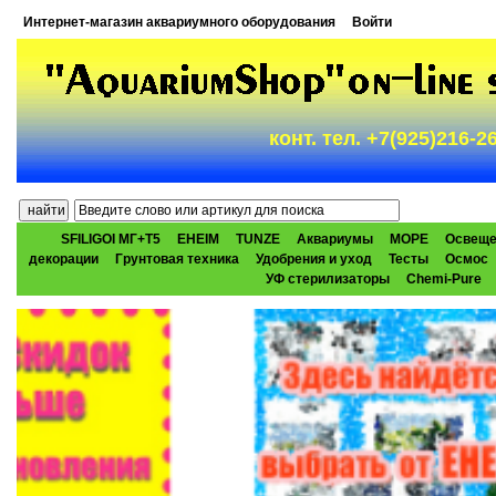
Интернет-магазин аквариумного оборудования
Войти
конт. тел. +7(925)216-
SFILIGOI МГ+Т5
EHEIM
TUNZE
Аквариумы
МОРЕ
Освеще
декорации
Грунтовая техника
Удобрения и уход
Тесты
Осмос
УФ стерилизаторы
Chemi-Pure