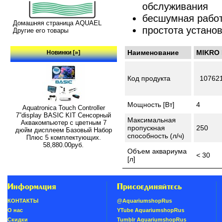
обслуживания
бесшумная рабо
Домашняя страница AQUAEL
простота устано
Другие его товары
Наименование
MIKRO 
Новинки [»]
Код продукта
10762
Мощность [Вт]
4
Aquatronica Touch Controller
7”display BASIC KIT Сенсорный
Максимальная
Аквакомпьютер с цветным 7
пропускная
250
дюйм дисплеем Базовый Набор
способность (л/ч)
Плюс 5 комплектующих.
58,880.00руб.
Объем аквариума
< 30
[л]
Информация
Присоединяйтесь
КОНТАКТЫ
@AquariumshopRus
О нас
YTube AquariumshopRus
Скидки
Tumblr AquariumshopRus