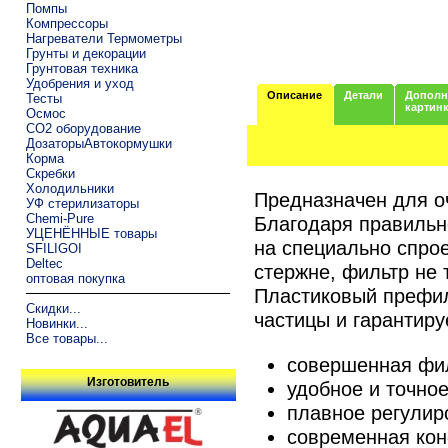
Помпы
Компрессоры
Нагреватели Термометры
Грунты и декорации
Грунтовая техника
Удобрения и уход
Описание
Детали
Дополн
Тесты
картин
Осмос
CO2 оборудование
ДозаторыАвтокормушки
Корма
Скребки
Холодильники
Предназначен для о
УФ стерилизаторы
Chemi-Pure
Благодаря правильн
УЦЕНЁННЫЕ товары
на специально спро
SFILIGOI
Deltec
стержне, фильтр не 
оптовая покупка
Пластиковый префил
Скидки...
частицы и гарантиру
Новинки...
Все товары...
совершенная фил
Изготовитель
удобное и точно
плавное регулир
современная кон