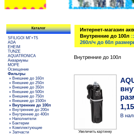
Каталог
Интернет-магазин ак
Внутренние до 100л
:
SFILIGOI МГ+Т5
260л/ч до 60л размер
ADA
EHEIM
TUNZE
AQUATRONICA
Внутренние до 100л
Аквариумы
МОРЕ
Освещение
Фильтры
» Внешние до 160л
AQU
» Внешние до 250л
вну
» Внешние до 350л
» Внешние до 500л
раз
» Внешние до 750л
» Внешние до 1500л
» Внутренние до 100л
1,1
» Внутренние до 200л
» Внутренние до 400л
В нал
» Наполнители
» Бактерии
» Комплектующие
Увеличить картинку
» Запчасти