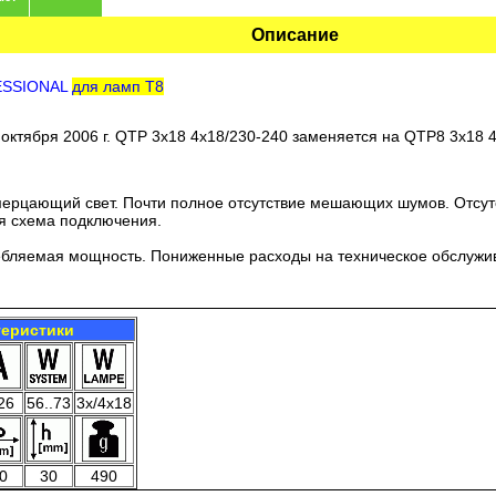
Описание
ESSIONAL
для ламп T8
октября 2006 г. QTP 3x18 4x18/230-240 заменяется на QTP8 3x18 
мерцающий свет. Почти полное отсутствие мешающих шумов. Отсут
я схема подключения.
бляемая мощность. Пониженные расходы на техническое обслужив
теристики
26
56..73
3x/4x18
0
30
490