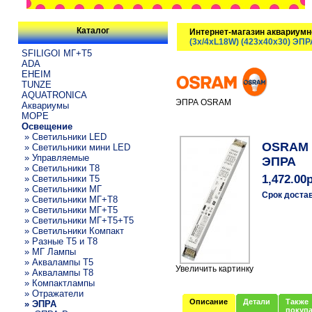
Каталог
Интернет-магазин аквариумн
(3x/4xL18W) (423x40x30) ЭПР
SFILIGOI МГ+Т5
ADA
EHEIM
TUNZE
AQUATRONICA
ЭПРА OSRAM
Аквариумы
МОРЕ
Освещение
» Светильники LED
OSRAM Q
» Светильники мини LED
» Управляемые
ЭПРА
» Светильники T8
1,472.00
» Светильники T5
» Светильники МГ
Срок доста
» Светильники МГ+T8
» Светильники МГ+T5
» Светильники МГ+T5+T5
» Светильники Компакт
» Разные T5 и T8
» МГ Лампы
» Аквалампы T5
Увеличить картинку
» Аквалампы T8
» Компактлампы
» Отражатели
Описание
Детали
Также
» ЭПРА
покуп