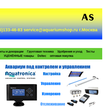
985)133-46-83 service@aquariumshop.ru г.Москва
нты и декорации
Грунтовая техника
Удобрения и уход
Тесты
e
УЦЕНЁННЫЕ товары
Deltec
оптовая покупка