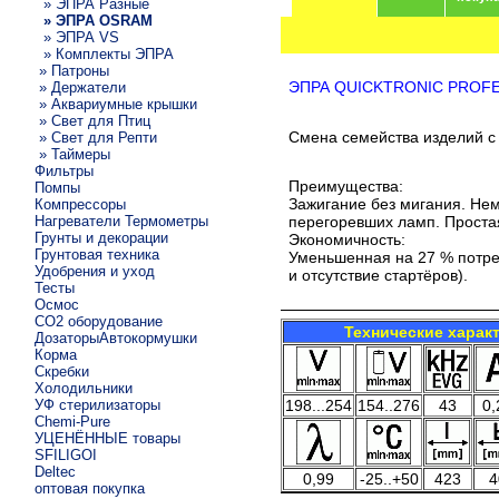
» ЭПРА Разные
» ЭПРА OSRAM
» ЭПРА VS
» Комплекты ЭПРА
» Патроны
ЭПРА QUICKTRONIC PROF
» Держатели
» Аквариумные крышки
» Свет для Птиц
Смена семейства изделий с 
» Свет для Репти
» Таймеры
Фильтры
Преимущества:
Помпы
Зажигание без мигания. Не
Компрессоры
Нагреватели Термометры
перегоревших ламп. Проста
Грунты и декорации
Экономичность:
Грунтовая техника
Уменьшенная на 27 % потре
Удобрения и уход
и отсутствие стартёров).
Тесты
Осмос
CO2 оборудование
Технические харак
ДозаторыАвтокормушки
Корма
Скребки
Холодильники
УФ стерилизаторы
198...254
154..276
43
0,
Chemi-Pure
УЦЕНЁННЫЕ товары
SFILIGOI
Deltec
0,99
-25..+50
423
4
оптовая покупка