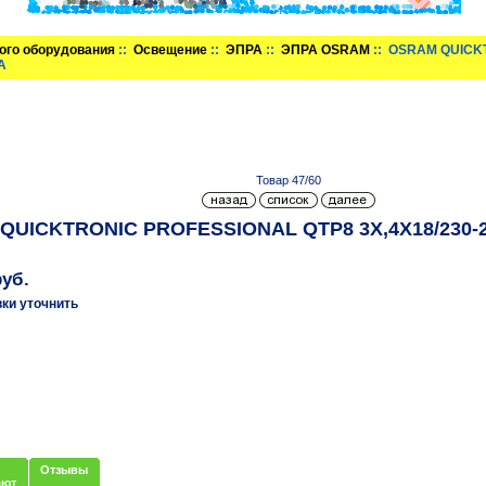
ого оборудования
::
Освещение
::
ЭПРА
::
ЭПРА OSRAM
:: OSRAM QUICKT
А
Товар 47/60
UICKTRONIC PROFESSIONAL QTP8 3X,4X18/230-240
руб.
вки уточнить
Отзывы
ают