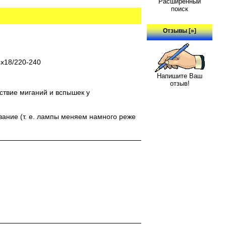
Расширенный
поиск
Отзывы [»]
4x18/220-240
Напишите Ваш
отзыв!
ствие миганий и вспышек у
ание (т. е. лампы меняем намного реже