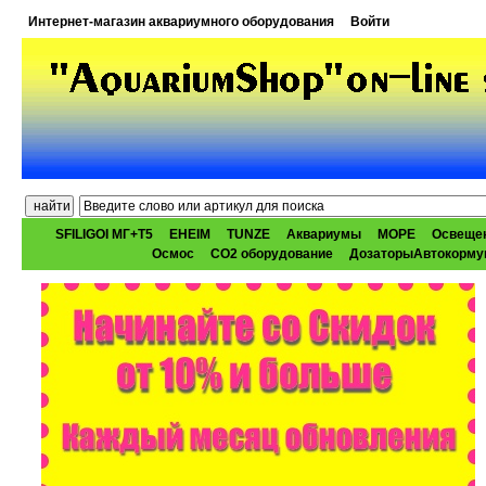
Интернет-магазин аквариумного оборудования
Войти
SFILIGOI МГ+Т5
EHEIM
TUNZE
Аквариумы
МОРЕ
Освеще
Осмос
CO2 оборудование
ДозаторыАвтокорму