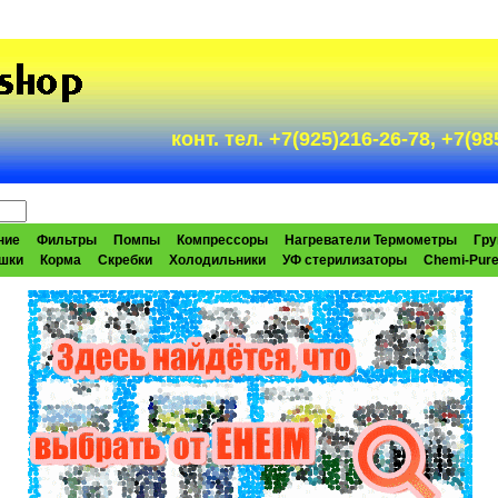
конт. тел. +7(925)216-26-78, +7(
ние
Фильтры
Помпы
Компрессоры
Нагреватели Термометры
Гру
шки
Корма
Скребки
Холодильники
УФ стерилизаторы
Chemi-Pur