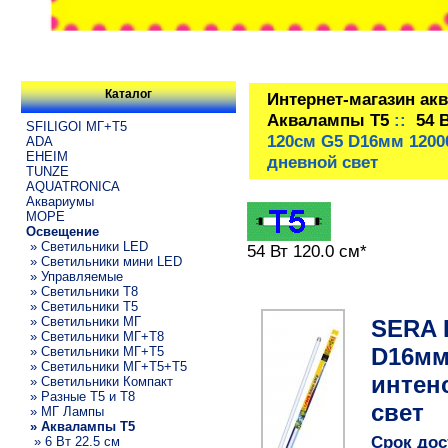
Каталог
Интернет-магазин ак
Аквалампы T5
::
54 
SFILIGOI МГ+Т5
120см G5 D16мм 1200
ADA
EHEIM
дневной свет
TUNZE
AQUATRONICA
Аквариумы
МОРЕ
Освещение
» Светильники LED
54 Вт 120.0 см*
» Светильники мини LED
» Управляемые
» Светильники T8
» Светильники T5
» Светильники МГ
SERA 
» Светильники МГ+T8
D16мм
» Светильники МГ+T5
» Светильники МГ+T5+T5
интен
» Светильники Компакт
» Разные T5 и T8
свет
» МГ Лампы
» Аквалампы T5
Срок дос
» 6 Вт 22.5 см