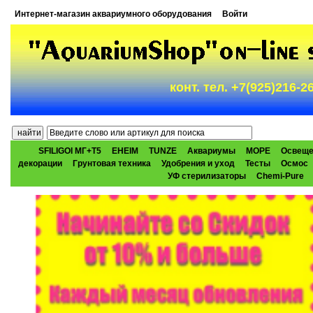
Интернет-магазин аквариумного оборудования
Войти
конт. тел. +7(925)216-
SFILIGOI МГ+Т5
EHEIM
TUNZE
Аквариумы
МОРЕ
Освеще
декорации
Грунтовая техника
Удобрения и уход
Тесты
Осмос
УФ стерилизаторы
Chemi-Pure