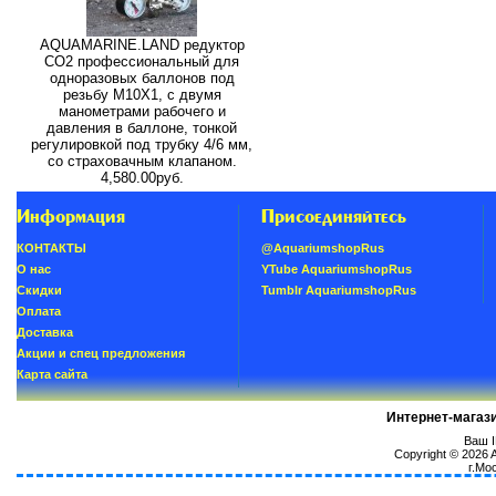
AQUAMARINE.LAND редуктор
СО2 профессиональный для
одноразовых баллонов под
резьбу M10X1, с двумя
манометрами рабочего и
давления в баллоне, тонкой
регулировкой под трубку 4/6 мм,
со страховачным клапаном.
4,580.00руб.
Информация
Присоединяйтесь
КОНТАКТЫ
@AquariumshopRus
О нас
YTube AquariumshopRus
Скидки
Tumblr AquariumshopRus
Oплатa
Доставка
Акции и спец предложения
Карта сайта
Интернет-магаз
Ваш I
Copyright © 2026
г.Мо