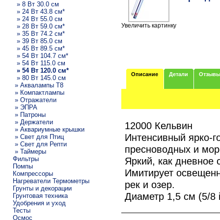
» 8 Вт 30.0 см
» 24 Вт 43.8 см*
» 24 Вт 55.0 см
Увеличить картинку
» 28 Вт 59.0 см*
» 35 Вт 74.2 см*
» 39 Вт 85.0 см
» 45 Вт 89.5 см*
» 54 Вт 104.7 см*
» 54 Вт 115.0 см
» 54 Вт 120.0 см*
Описание
Детали
Отзыв
» 80 Вт 145.0 см
» Аквалампы T8
» Компактлампы
» Отражатели
» ЭПРА
» Патроны
» Держатели
12000 Кельвин
» Аквариумные крышки
Интенсивный ярко-г
» Свет для Птиц
» Свет для Репти
пресноводных и мор
» Таймеры
Фильтры
Яркий, как дневное 
Помпы
Имитирует освещенн
Компрессоры
Нагреватели Термометры
рек и озер.
Грунты и декорации
Диаметр 1,5 см (5/8 i
Грунтовая техника
Удобрения и уход
Тесты
Осмос