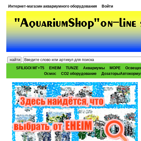
Интернет-магазин аквариумного оборудования
Войти
SFILIGOI МГ+Т5
EHEIM
TUNZE
Аквариумы
МОРЕ
Освеще
Осмос
CO2 оборудование
ДозаторыАвтокорму