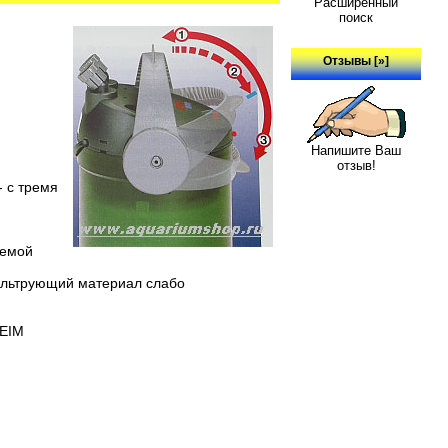
Расширенный
поиск
Отзывы [»]
Напишите Ваш
отзыв!
- с тремя
уемой
фильтрующий материал слабо
HEIM