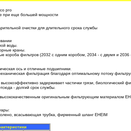
co pro
е при еще большей мощности
рительной очистки для длительного срока службы
ивании
ой воды.
порные краны.
е короба фильтров (2032 с одним коробом, 2034 - с двумя и 2036 
ическая ось и отличные подшипники.
механическая фильтрация благодаря оптимальному потоку фильтр
и: высокоэффективно задерживает частички грязи, биологический 
отсюда - долгий срок службы.
 высококачественным оригинальным фильтрующим материалом E
уары:
 колено, всасывающая трубка, фирменный шланг EHEIM
рактеристики