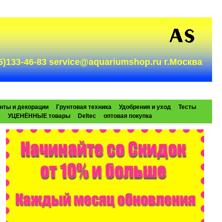
985)133-46-83 service@aquariumshop.ru г.Москва
нты и декорации
Грунтовая техника
Удобрения и уход
Тесты
e
УЦЕНЁННЫЕ товары
Deltec
оптовая покупка