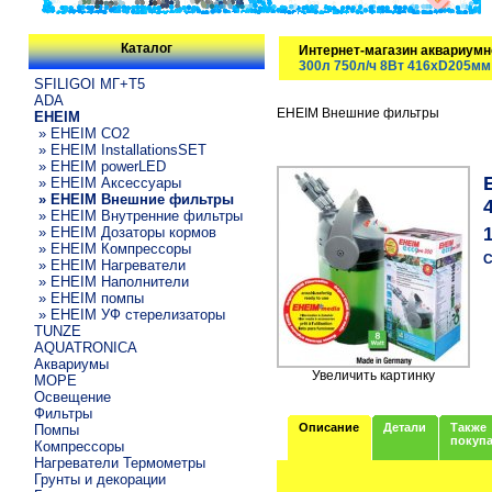
Каталог
Интернет-магазин аквариумн
300л 750л/ч 8Вт 416xD205мм
SFILIGOI МГ+Т5
ADA
EHEIM Внешние фильтры
EHEIM
» EHEIM CO2
» EHEIM InstallationsSET
» EHEIM powerLED
» EHEIM Аксессуары
» EHEIM Внешние фильтры
» EHEIM Внутренние фильтры
» EHEIM Дозаторы кормов
» EHEIM Компрессоры
С
» EHEIM Нагреватели
» EHEIM Наполнители
» EHEIM помпы
» EHEIM УФ стерелизаторы
TUNZE
AQUATRONICA
Аквариумы
Увеличить картинку
МОРЕ
Освещение
Фильтры
Описание
Детали
Также
Помпы
покуп
Компрессоры
Нагреватели Термометры
Грунты и декорации