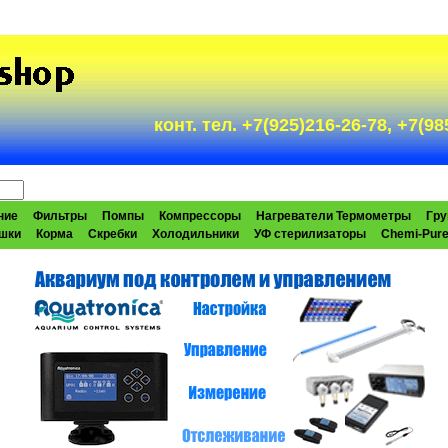
конт. тел. +7(925)216-26-78, +7(
ние
Фильтры
Помпы
Компрессоры
Нагреватели Термометры
Гру
шки
Корма
Скребки
Холодильники
УФ стерилизаторы
Chemi-Pur