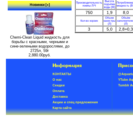
Высота
Производительность
Потребляем
Новинки [»]
подъёма
помпы Л/Ч
мощность (В
воды (М)
750
1,9
8,0
Объем
Объём
Кол-во корзин
канистры
наполнител
(Л)
(Л)
3
5,0
2,8+0,3
Chemi-Clean Liquid жидкость для
борьбы с красными, черными и
сине-зелеными водорослями, до
2725л, 59г
2,880.00руб.
Информация
Присо
КОНТАКТЫ
@Aquari
О нас
YTube A
Скидки
Tumblr 
Oплатa
Доставка
Акции и спец предложения
Карта сайта