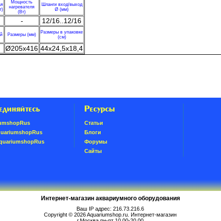
Мощность
ая
Шланги вход/выход
нагревателя
т)
Ø (мм)
(Вт)
-
12/16..12/16
Размеры в упаковке
ей
Размеры (мм)
(см)
Ø205x416
44x24,5x18,4
единяйтесь
Ресурсы
umshopRus
Статьи
quariumshopRus
Блоги
AquariumshopRus
Форумы
Сайты
Интернет-магазин аквариумного оборудования
Ваш IP адрес: 216.73.216.6
Copyright © 2026
Aquariumshop.ru
. Интернет-магазин
г.Москва пн-пт 10.00-20.00