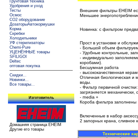
Грунтовая техника
Удобрения и уход
Тесты
Внешние фильтры EHEIM ec
Осмос
Меньшее энергопотреблени
CO2 оборудование
ДозаторыАвтокормушки
Корма
Новинка: с фильтром предва
Скребки
Холодильники
УФ стерилизаторы
Прост в установке и обслуж
Chemi-Pure
- Большой объем фильтруем
УЦЕНЁННЫЕ товары
- Удобные контрольные, за
SFILIGOI
- индивидуально заполняемы
Deltec
коробами).
оптовая покупка
Бесшумная работа
- высококачественная керам
Скидки...
Отличная биологическая и 
Новинки...
воды.
Все товары...
- Фильтр первичной очистк
загрязняется механически, 
- media +
Изготовитель
Короба фильтра заполнены
Включенные в набор аксесс
2 запорных крана, сливное
Домашняя страница EHEIM
Другие его товары
Технические ха