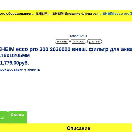
ого оборудования
::
EHEIM
::
EHEIM Внешние фильтры
:: EHEIM ecco pro 
Товар 12/31
EHEIM ecco pro 300 2036020 внеш. фильтр для акв
416xD205мм
11,776.00руб.
рок доставки уточнить
Отзывы
ают
Описание