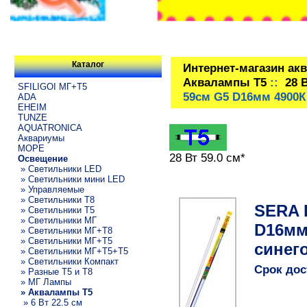
Каталог
Интернет-магазин ак
Аквалампы T5
::
28 
SFILIGOI МГ+Т5
59см G5 D16мм 4900К
ADA
EHEIM
TUNZE
AQUATRONICA
Аквариумы
МОРЕ
28 Вт 59.0 см*
Освещение
» Светильники LED
» Светильники мини LED
» Управляемые
» Светильники T8
SERA 
» Светильники T5
» Светильники МГ
D16мм
» Светильники МГ+T8
» Светильники МГ+T5
синего
» Светильники МГ+T5+T5
» Светильники Компакт
Срок дос
» Разные T5 и T8
» МГ Лампы
» Аквалампы T5
» 6 Вт 22.5 см