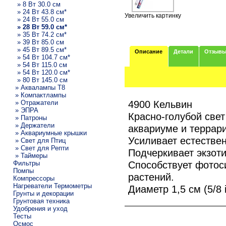
» 8 Вт 30.0 см
» 24 Вт 43.8 см*
Увеличить картинку
» 24 Вт 55.0 см
» 28 Вт 59.0 см*
» 35 Вт 74.2 см*
» 39 Вт 85.0 см
» 45 Вт 89.5 см*
Описание
Детали
Отзыв
» 54 Вт 104.7 см*
» 54 Вт 115.0 см
» 54 Вт 120.0 см*
» 80 Вт 145.0 см
» Аквалампы T8
» Компактлампы
4900 Кельвин
» Отражатели
» ЭПРА
Красно-голубой свет
» Патроны
» Держатели
аквариуме и террар
» Аквариумные крышки
Усиливает естествен
» Свет для Птиц
» Свет для Репти
Подчеркивает экзоти
» Таймеры
Способствует фотос
Фильтры
Помпы
растений.
Компрессоры
Нагреватели Термометры
Диаметр 1,5 см (5/8 i
Грунты и декорации
Грунтовая техника
Удобрения и уход
Тесты
Осмос