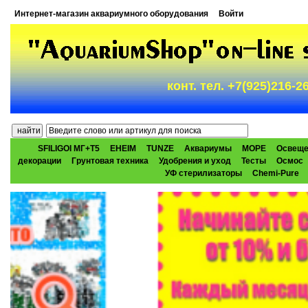
Интернет-магазин аквариумного оборудования
Войти
конт. тел. +7(925)216-
SFILIGOI МГ+Т5
EHEIM
TUNZE
Аквариумы
МОРЕ
Освеще
декорации
Грунтовая техника
Удобрения и уход
Тесты
Осмос
УФ стерилизаторы
Chemi-Pure