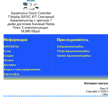
Aquatronica Touch Controller
7”display BASIC KIT Сенсорный
Аквакомпьютер с цветным 7
дюйм дисплеем Базовый Набор
Плюс 5 комплектующих.
58,880.00руб.
Информация
Присоединяйтесь
КОНТАКТЫ
@AquariumshopRus
О нас
YTube AquariumshopRus
Скидки
Tumblr AquariumshopRus
Oплатa
Доставка
Акции и спец предложения
Карта сайта
Интернет-магаз
Ваш IP
Copyright © 2026
г.Мо