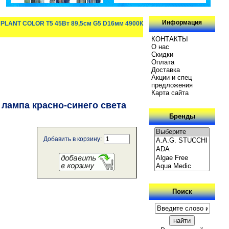
Информация
 PLANT COLOR Т5 45Вт 89,5см G5 D16мм 4900К
КОНТАКТЫ
О нас
Скидки
Oплатa
Доставка
Акции и спец
предложения
Карта сайта
лампа красно-синего света
Бренды
Добавить в корзину:
Поиск