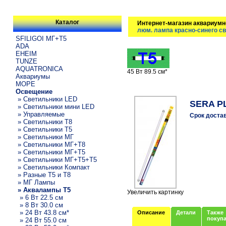
Каталог
Интернет-магазин аквариумн
люм. лампа красно-синего с
SFILIGOI МГ+Т5
ADA
EHEIM
TUNZE
AQUATRONICA
45 Вт 89.5 см*
Аквариумы
МОРЕ
Освещение
» Светильники LED
SERA PL
» Светильники мини LED
» Управляемые
Срок доста
» Светильники T8
» Светильники T5
» Светильники МГ
» Светильники МГ+T8
» Светильники МГ+T5
» Светильники МГ+T5+T5
» Светильники Компакт
» Разные T5 и T8
» МГ Лампы
» Аквалампы T5
Увеличить картинку
» 6 Вт 22.5 см
» 8 Вт 30.0 см
» 24 Вт 43.8 см*
Описание
Детали
Также
покуп
» 24 Вт 55.0 см