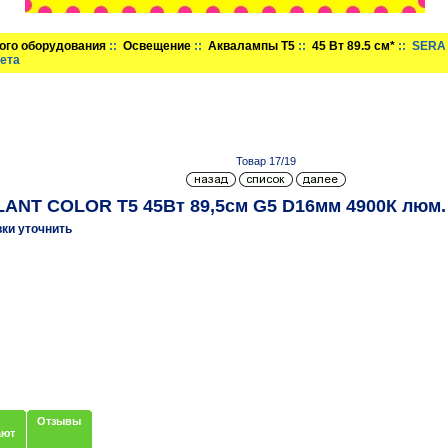
ого оборудования
::
Освещение
::
Аквалампы T5
::
45 Вт 89.5 см*
:: SERA
вета
Товар 17/19
ANT COLOR Т5 45Вт 89,5см G5 D16мм 4900К люм. 
вки уточнить
Отзывы
ают