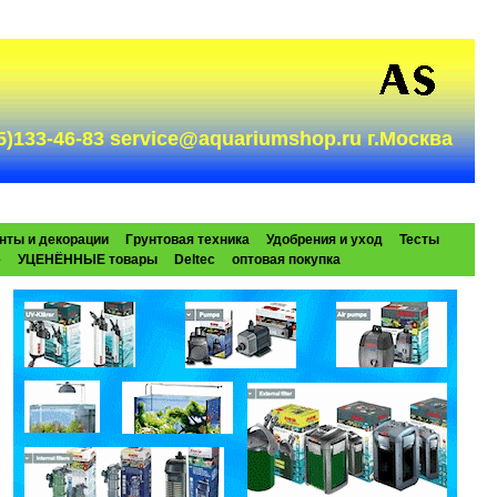
985)133-46-83 service@aquariumshop.ru г.Москва
нты и декорации
Грунтовая техника
Удобрения и уход
Тесты
e
УЦЕНЁННЫЕ товары
Deltec
оптовая покупка