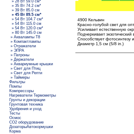
» 28 Вт 59.0 см*
» 35 Вт 74.2 см*
» 39 Вт 85.0 см
» 45 Вт 89.5 см*
» 54 Вт 104.7 см*
4900 Кельвин
» 54 Вт 115.0 см
Красно-голубой свет для оп
» 54 Вт 120.0 см*
Усиливает естественную окр
» 80 Вт 145.0 см
Подчеркивает экзотический 
» Аквалампы T8
Способствует фотосинтезу и
» Компактлампы
Диаметр 1,5 см (5/8 in.)
» Отражатели
» ЭПРА
» Патроны
» Держатели
» Аквариумные крышки
» Свет для Птиц
» Свет для Репти
» Таймеры
Фильтры
Помпы
Компрессоры
Нагреватели Термометры
Грунты и декорации
Грунтовая техника
Удобрения и уход
Тесты
Осмос
CO2 оборудование
ДозаторыАвтокормушки
Корма