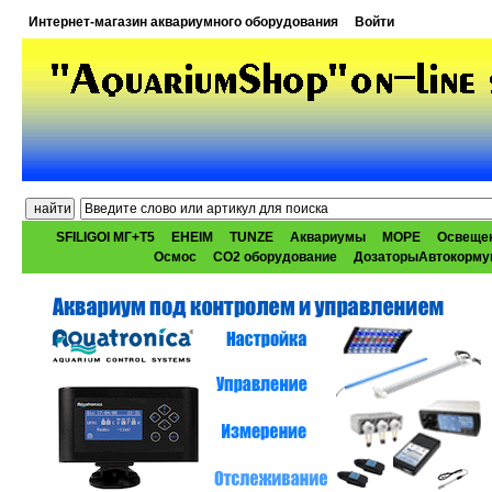
Интернет-магазин аквариумного оборудования
Войти
SFILIGOI МГ+Т5
EHEIM
TUNZE
Аквариумы
МОРЕ
Освеще
Осмос
CO2 оборудование
ДозаторыАвтокорму