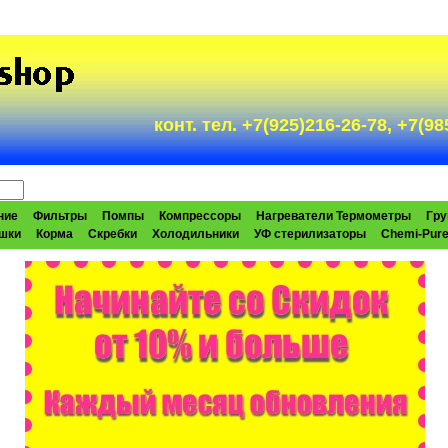
конт. тел. +7(925)216-26-78, +7(
ние
Фильтры
Помпы
Компрессоры
Нагреватели Термометры
Гру
шки
Корма
Скребки
Холодильники
УФ стерилизаторы
Chemi-Pur