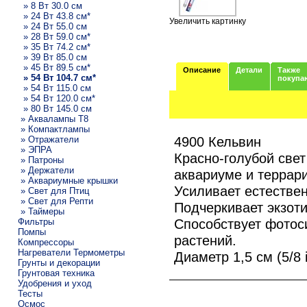
» 8 Вт 30.0 см
» 24 Вт 43.8 см*
Увеличить картинку
» 24 Вт 55.0 см
» 28 Вт 59.0 см*
» 35 Вт 74.2 см*
» 39 Вт 85.0 см
» 45 Вт 89.5 см*
Описание
Детали
Также
» 54 Вт 104.7 см*
покупа
» 54 Вт 115.0 см
» 54 Вт 120.0 см*
» 80 Вт 145.0 см
» Аквалампы T8
» Компактлампы
4900 Кельвин
» Отражатели
» ЭПРА
Красно-голубой свет
» Патроны
» Держатели
аквариуме и террар
» Аквариумные крышки
Усиливает естествен
» Свет для Птиц
» Свет для Репти
Подчеркивает экзоти
» Таймеры
Способствует фотос
Фильтры
Помпы
растений.
Компрессоры
Нагреватели Термометры
Диаметр 1,5 см (5/8 i
Грунты и декорации
Грунтовая техника
Удобрения и уход
Тесты
Осмос