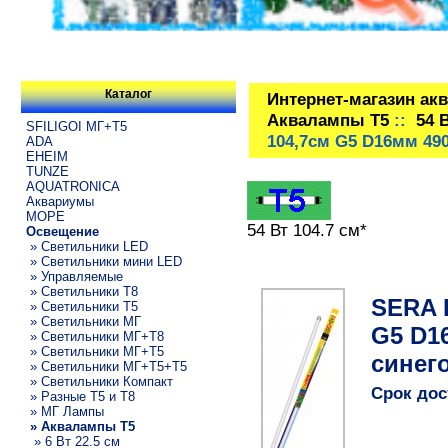
Каталог
Интернет-магазин ак
Аквалампы T5
::
54 
SFILIGOI МГ+Т5
104,7см G5 D16мм 49
ADA
EHEIM
TUNZE
AQUATRONICA
Аквариумы
МОРЕ
54 Вт 104.7 см*
Освещение
» Светильники LED
» Светильники мини LED
» Управляемые
» Светильники T8
SERA 
» Светильники T5
» Светильники МГ
G5 D1
» Светильники МГ+T8
» Светильники МГ+T5
синего
» Светильники МГ+T5+T5
» Светильники Компакт
Срок дос
» Разные T5 и T8
» МГ Лампы
» Аквалампы T5
» 6 Вт 22.5 см