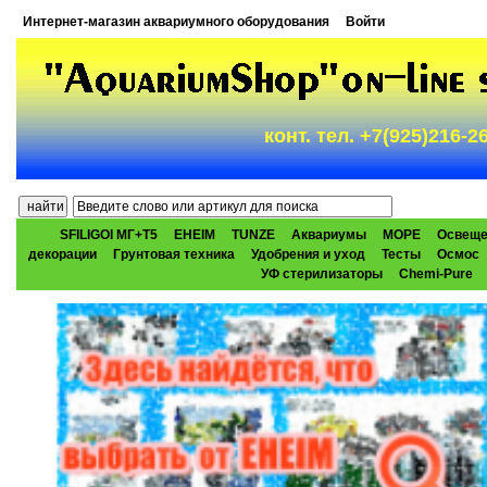
Интернет-магазин аквариумного оборудования
Войти
конт. тел. +7(925)216-
SFILIGOI МГ+Т5
EHEIM
TUNZE
Аквариумы
МОРЕ
Освеще
декорации
Грунтовая техника
Удобрения и уход
Тесты
Осмос
УФ стерилизаторы
Chemi-Pure