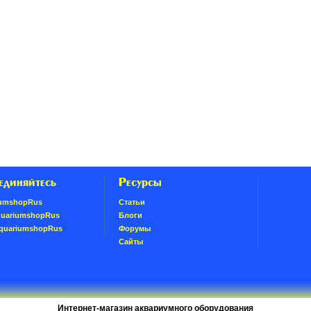
единяйтесь
Ресурсы
umshopRus
Статьи
quariumshopRus
Блоги
AquariumshopRus
Форумы
Сайты
Интернет-магазин аквариумного оборудования