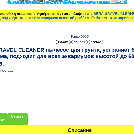
ого оборудования
::
Удобрения и уход
::
Сифоны
:: SERA GRAVEL CLEANER
, подходит для всех аквариумов высотой до 60см. Работает от компрессо
Товар 30/35
AVEL CLEANER пылесос для грунта, устраняет б
ма, подходит для всех аквариумов высотой до 60
б.
а складе
Отзывы
ают
Описание