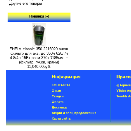
Другие его товары
Новинки [»]
EHEIM classic 350 2215020 внеш.
фильтр для акв. до 350л 620л/ч
4.8/4л 15Вт разм.370хD185мм. +
(фильтр. губки, краны)
11,040.00руб.
Информация
Присо
КОНТАКТЫ
@Aquari
О нас
YTube A
Скидки
Tumblr 
Oплатa
Доставка
Акции и спец предложения
Карта сайта