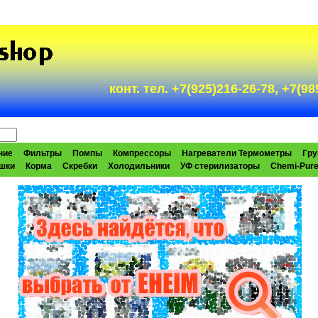
конт. тел. +7(925)216-26-78, +7(
ние
Фильтры
Помпы
Компрессоры
Нагреватели Термометры
Гру
шки
Корма
Скребки
Холодильники
УФ стерилизаторы
Chemi-Pur