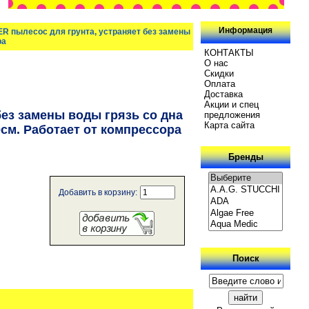
Информация
 пылесос для грунта, устраняет без замены
ра
КОНТАКТЫ
О нас
Скидки
Oплатa
Доставка
Акции и спец
ез замены воды грязь со дна
предложения
Карта сайта
см. Работает от компрессора
Бренды
Добавить в корзину:
Поиск