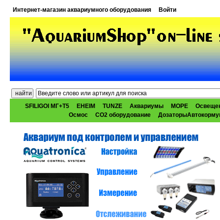
Интернет-магазин аквариумного оборудования
Войти
SFILIGOI МГ+Т5
EHEIM
TUNZE
Аквариумы
МОРЕ
Освеще
Осмос
CO2 оборудование
ДозаторыАвтокорму