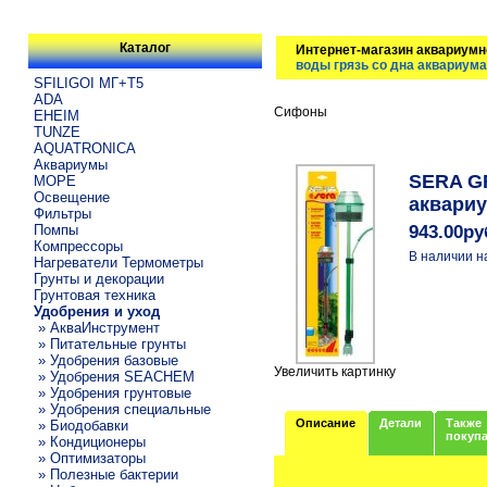
Каталог
Интернет-магазин аквариумн
воды грязь со дна аквариума
SFILIGOI МГ+Т5
ADA
Сифоны
EHEIM
TUNZE
AQUATRONICA
Аквариумы
SERA GR
МОРЕ
Освещение
аквариу
Фильтры
Помпы
943.00ру
Компрессоры
В наличии н
Нагреватели Термометры
Грунты и декорации
Грунтовая техника
Удобрения и уход
» АкваИнструмент
» Питательные грунты
» Удобрения базовые
Увеличить картинку
» Удобрения SEACHEM
» Удобрения грунтовые
» Удобрения специальные
Описание
Детали
Также
» Биодобавки
покуп
» Кондиционеры
» Оптимизаторы
» Полезные бактерии