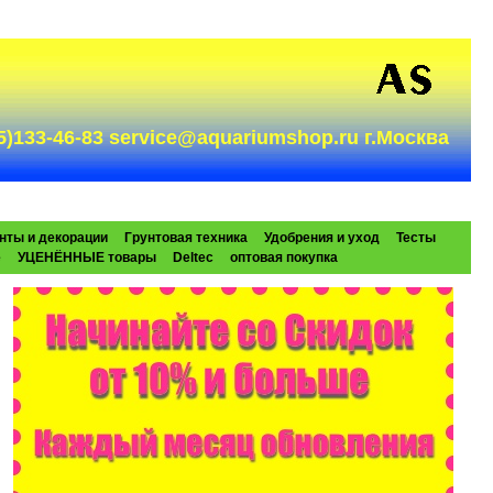
985)133-46-83 service@aquariumshop.ru г.Москва
нты и декорации
Грунтовая техника
Удобрения и уход
Тесты
e
УЦЕНЁННЫЕ товары
Deltec
оптовая покупка