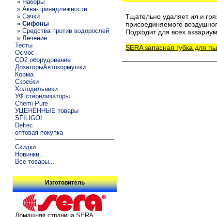
» Наборы
» Аква-принадлежности
» Сачки
Тщательно удаляет ил и гря
» Сифоны
присоединяемого воздушног
» Средства против водорослей
Подходит для всех аквариум
» Лечение
Тесты
SERA запасная губка для п
Осмос
CO2 оборудование
ДозаторыАвтокормушки
Корма
Скребки
Холодильники
УФ стерилизаторы
Chemi-Pure
УЦЕНЁННЫЕ товары
SFILIGOI
Deltec
оптовая покупка
Скидки...
Новинки...
Все товары...
Изготовитель
Домашняя страница SERA